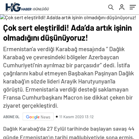
Çok sert eleştirildi! Ada’da artık işinin
olmadığını düşünüyoruz!
Ermenistan'a verdiği Karabağ mesajında “ Dağlık
Karabağ ve çevresindeki bölgeler Azerbaycan
Cumhuriyeti'nin ayrılmaz bir parçasıdır” dedi. İstifa
çağrılarını kabul etmeyen Başbakan Paşinyan Dağlık
karabağ'ın sözde lideri Arayik Harutyunyan'la
görüştü. Ermenistan'a verdiği desteği saklamayan
Fransa Cumhurbaşkanı Macron ise dikkat çeken bir
ziyaret gerçekleştirdi.
11 Kasım 2020 13:12
ABONE OL
News
Dağlık Karabağ’da 27 Eylül tarihinde başlayan savaş 44
günde Ermenistan’ın tarihi mağlubiyetiyle sona ermiş,