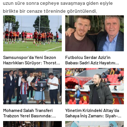
uzun süre sonra cepheye savaşmaya giden eşiyle
birlikte bir cenaze töreninde görüntülendi.
Samsunspor’da Yeni Sezon
Futbolcu Serdar Aziz’in
Hazırlıkları Sürüyor: Thorsten
Babası Sadri Aziz Hayatını
Fink Yönetiminde İdman
Kaybetti
Mohamed Salah Transferi
Yönetim Krizindeki Altay’da
Trabzon Yerel Basınında:
Sahaya İniş Zamanı: Siyah-
‘Mısır Kralı Trabzon’da’
Beyazlılar Topbaşı Yapıyor