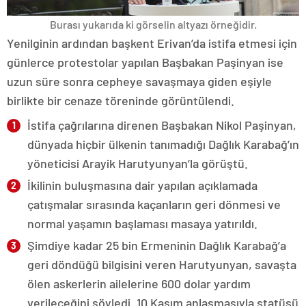
Burası yukarıda ki görselin altyazı örneğidir.
Yenilginin ardından başkent Erivan’da istifa etmesi için
günlerce protestolar yapılan Başbakan Paşinyan ise
uzun süre sonra cepheye savaşmaya giden eşiyle
birlikte bir cenaze töreninde görüntülendi.
İstifa çağrılarına direnen Başbakan Nikol Paşinyan,
dünyada hiçbir ülkenin tanımadığı Dağlık Karabağ’ın
yöneticisi Arayik Harutyunyan’la görüştü.
İkilinin buluşmasına dair yapılan açıklamada
çatışmalar sırasında kaçanların geri dönmesi ve
normal yaşamın başlaması masaya yatırıldı.
Şimdiye kadar 25 bin Ermeninin Dağlık Karabağ’a
geri döndüğü bilgisini veren Harutyunyan, savaşta
ölen askerlerin ailelerine 600 dolar yardım
verileceğini söyledi. 10 Kasım anlaşmasıyla statüsü