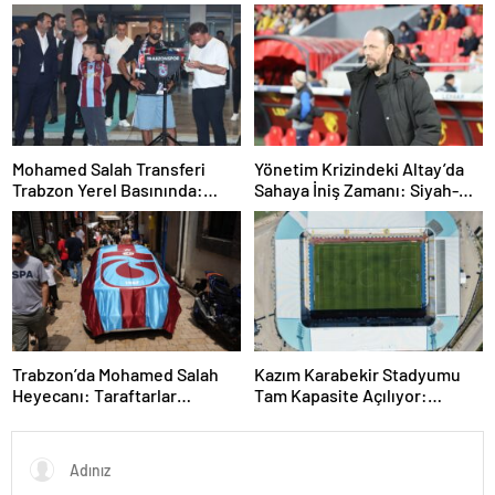
Fink Yönetiminde İdman
Kaybetti
Mohamed Salah Transferi
Yönetim Krizindeki Altay’da
Trabzon Yerel Basınında:
Sahaya İniş Zamanı: Siyah-
‘Mısır Kralı Trabzon’da’
Beyazlılar Topbaşı Yapıyor
Trabzon’da Mohamed Salah
Kazım Karabekir Stadyumu
Heyecanı: Taraftarlar
Tam Kapasite Açılıyor:
Mağazalara Akın Etti
Erzurumspor’un İlk Konuğu
Galatasaray