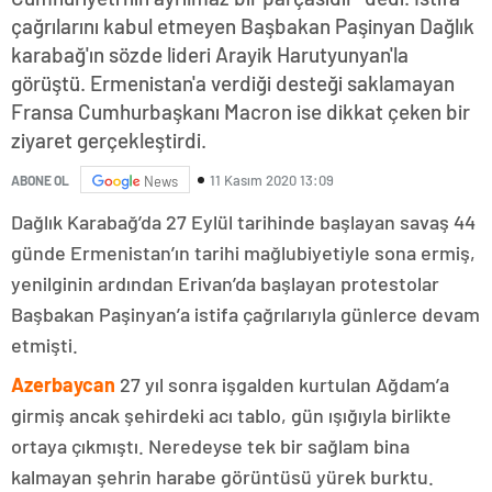
çağrılarını kabul etmeyen Başbakan Paşinyan Dağlık
karabağ'ın sözde lideri Arayik Harutyunyan'la
görüştü. Ermenistan'a verdiği desteği saklamayan
Fransa Cumhurbaşkanı Macron ise dikkat çeken bir
ziyaret gerçekleştirdi.
11 Kasım 2020 13:09
ABONE OL
News
Dağlık Karabağ’da 27 Eylül tarihinde başlayan savaş 44
günde Ermenistan’ın tarihi mağlubiyetiyle sona ermiş,
yenilginin ardından Erivan’da başlayan protestolar
Başbakan Paşinyan’a istifa çağrılarıyla günlerce devam
etmişti.
Azerbaycan
27 yıl sonra işgalden kurtulan Ağdam’a
girmiş ancak şehirdeki acı tablo, gün ışığıyla birlikte
ortaya çıkmıştı. Neredeyse tek bir sağlam bina
kalmayan şehrin harabe görüntüsü yürek burktu.