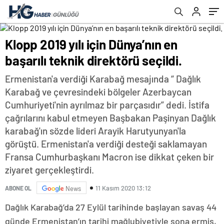
Klopp 2019 yılı için Dünya’nın en
başarılı teknik direktörü seçildi.
Ermenistan'a verdiği Karabağ mesajında “ Dağlık
Karabağ ve çevresindeki bölgeler Azerbaycan
Cumhuriyeti'nin ayrılmaz bir parçasıdır” dedi. İstifa
çağrılarını kabul etmeyen Başbakan Paşinyan Dağlık
karabağ'ın sözde lideri Arayik Harutyunyan'la
görüştü. Ermenistan'a verdiği desteği saklamayan
Fransa Cumhurbaşkanı Macron ise dikkat çeken bir
ziyaret gerçekleştirdi.
11 Kasım 2020 13:12
ABONE OL
News
Dağlık Karabağ’da 27 Eylül tarihinde başlayan savaş 44
günde Ermenistan’ın tarihi mağlubiyetiyle sona ermiş,