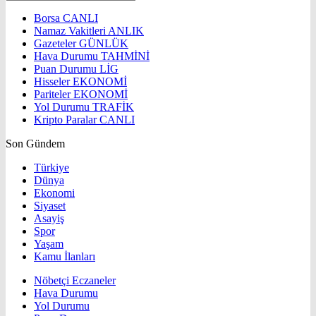
Borsa
CANLI
Namaz Vakitleri
ANLIK
Gazeteler
GÜNLÜK
Hava Durumu
TAHMİNİ
Puan Durumu
LİG
Hisseler
EKONOMİ
Pariteler
EKONOMİ
Yol Durumu
TRAFİK
Kripto Paralar
CANLI
Son Gündem
Türkiye
Dünya
Ekonomi
Siyaset
Asayiş
Spor
Yaşam
Kamu İlanları
Nöbetçi Eczaneler
Hava Durumu
Yol Durumu