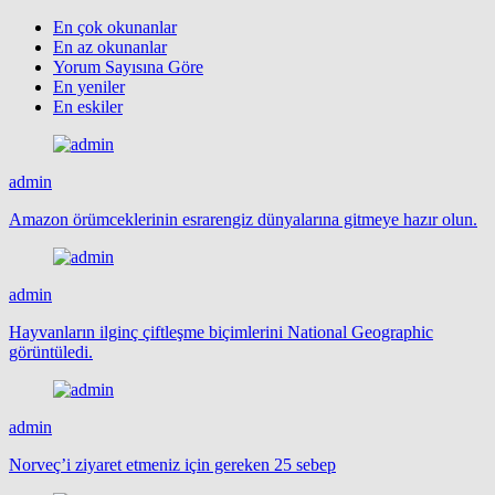
En çok okunanlar
En az okunanlar
Yorum Sayısına Göre
En yeniler
En eskiler
admin
Amazon örümceklerinin esrarengiz dünyalarına gitmeye hazır olun.
admin
Hayvanların ilginç çiftleşme biçimlerini National Geographic
görüntüledi.
admin
Norveç’i ziyaret etmeniz için gereken 25 sebep