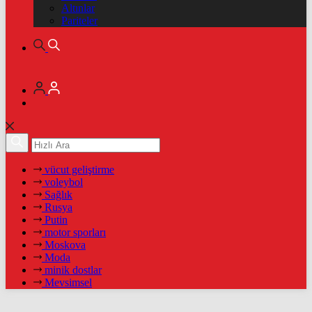
Altınlar
Pariteler
vücut geliştirme
voleybol
Sağlık
Rusya
Putin
motor sporları
Moskova
Moda
minik dostlar
Mevsimsel