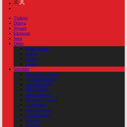
Türkiye
Dünya
Siyaset
Ekonomi
Spor
Diğer
Kamu İlanları
Asayiş
Eğitim
Yaşam
Servisler
Vizyondaki Filmler
Haftanin Filmleri
Hava Durumu
Yol Durumu
Yayın Akışları
Nöbetçi Eczaneler
Canlı Borsa
Puan Durumu
Kripto Paralar
Dövizler
Hisseler