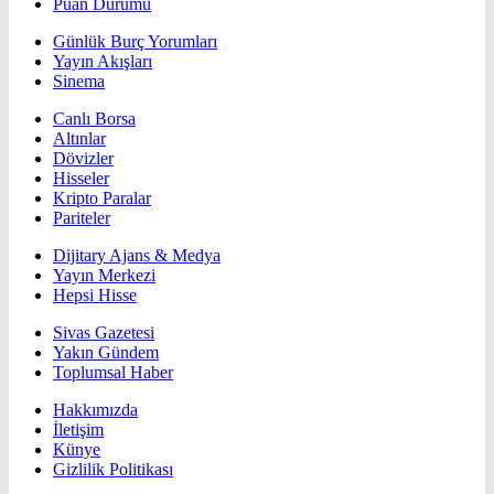
Puan Durumu
Günlük Burç Yorumları
Yayın Akışları
Sinema
Canlı Borsa
Altınlar
Dövizler
Hisseler
Kripto Paralar
Pariteler
Dijitary Ajans & Medya
Yayın Merkezi
Hepsi Hisse
Sivas Gazetesi
Yakın Gündem
Toplumsal Haber
Hakkımızda
İletişim
Künye
Gizlilik Politikası