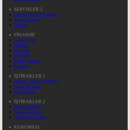
SERVİSLER 2
Günlük Burç Yorumları
Yayın Akışları
Sinema
FİNANSİF
Canlı Borsa
Altınlar
Dövizler
Hisseler
Kripto Paralar
Pariteler
İŞTİRAKLER 1
Dijitary Ajans & Medya
Yayın Merkezi
Hepsi Hisse
İŞTİRAKLER 2
Sivas Gazetesi
Yakın Gündem
Toplumsal Haber
KURUMSAL