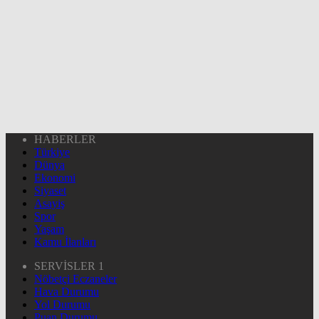
HABERLER
Türkiye
Dünya
Ekonomi
Siyaset
Asayiş
Spor
Yaşam
Kamu İlanları
SERVİSLER 1
Nöbetçi Eczaneler
Hava Durumu
Yol Durumu
Puan Durumu