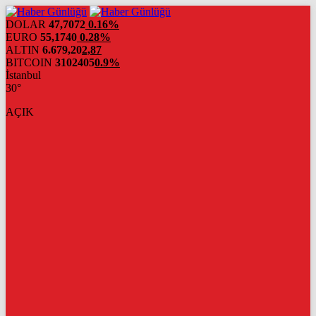
DOLAR
47,7072
0.16%
EURO
55,1740
0.28%
ALTIN
6.679,20
2,87
BITCOIN
3102405
0.9%
İstanbul
30°
AÇIK