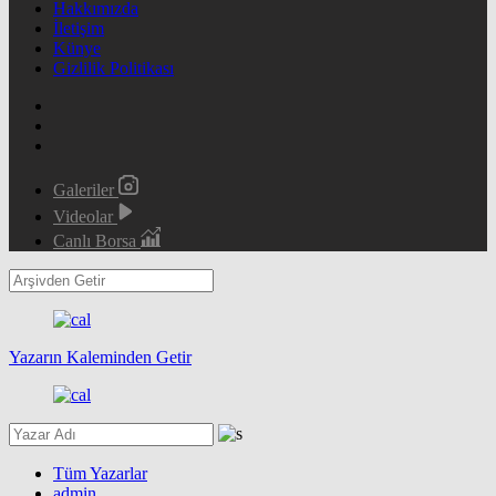
Hakkımızda
İletişim
Künye
Gizlilik Politikası
Galeriler
Videolar
Canlı Borsa
Yazarın Kaleminden Getir
Tüm Yazarlar
admin