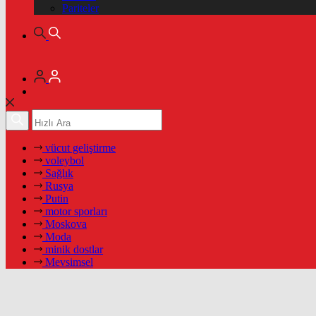
Pariteler
vücut geliştirme
voleybol
Sağlık
Rusya
Putin
motor sporları
Moskova
Moda
minik dostlar
Mevsimsel