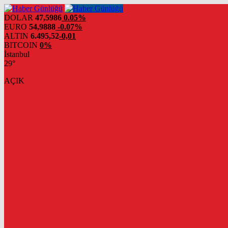
DOLAR
47,5986
0.05%
EURO
54,9888
-0.07%
ALTIN
6.495,52
-0,01
BITCOIN
0%
İstanbul
29°
AÇIK