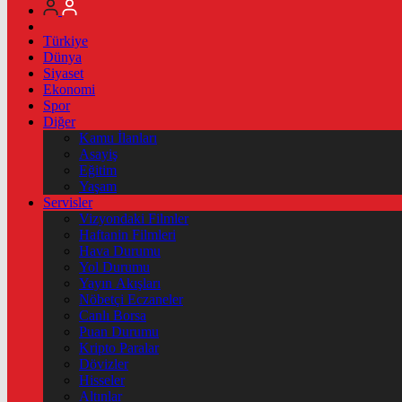
Türkiye
Dünya
Siyaset
Ekonomi
Spor
Diğer
Kamu İlanları
Asayiş
Eğitim
Yaşam
Servisler
Vizyondaki Filmler
Haftanin Filmleri
Hava Durumu
Yol Durumu
Yayın Akışları
Nöbetçi Eczaneler
Canlı Borsa
Puan Durumu
Kripto Paralar
Dövizler
Hisseler
Altınlar