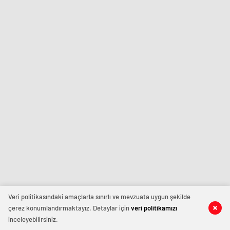
Veri politikasındaki amaçlarla sınırlı ve mevzuata uygun şekilde
çerez konumlandırmaktayız. Detaylar için
veri politikamızı
inceleyebilirsiniz.