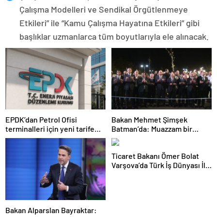
Çalışma Modelleri ve Sendikal Örgütlenmeye
Etkileri” ile “Kamu Çalışma Hayatına Etkileri” gibi
başlıklar uzmanlarca tüm boyutlarıyla ele alınacak.
EPDK’dan Petrol Ofisi
Bakan Mehmet Şimşek
terminalleri için yeni tarife
Batman’da: Muazzam bir
kararı
hizmet fırtınası var
Ticaret Bakanı Ömer Bolat
Varşova’da Türk İş Dünyası İle
Buluştu: Ticaret Hacmi 12,5
Milyar Dolara Ulaştı
Bakan Alparslan Bayraktar: