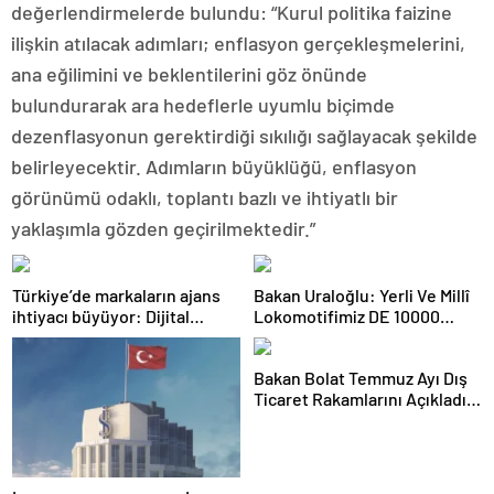
değerlendirmelerde bulundu: “Kurul politika faizine
ilişkin atılacak adımları; enflasyon gerçekleşmelerini,
ana eğilimini ve beklentilerini göz önünde
bulundurarak ara hedeflerle uyumlu biçimde
dezenflasyonun gerektirdiği sıkılığı sağlayacak şekilde
belirleyecektir. Adımların büyüklüğü, enflasyon
görünümü odaklı, toplantı bazlı ve ihtiyatlı bir
yaklaşımla gözden geçirilmektedir.”
Türkiye’de markaların ajans
Bakan Uraloğlu: Yerli Ve Millî
ihtiyacı büyüyor: Dijital
Lokomotifimiz DE 10000
reklam yatırımları 158 milyar
Tanzanya’ya İhraç Edildi
TL’yi aştı
Bakan Bolat Temmuz Ayı Dış
Ticaret Rakamlarını Açıkladı:
İhracatta Tüm Zamanların
Temmuz Rekoru