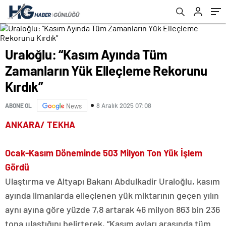
Uraloğlu: “Kasım Ayında Tüm
Zamanların Yük Elleçleme Rekorunu
Kırdık”
8 Aralık 2025 07:08
ABONE OL
News
ANKARA/ TEKHA
Ocak-Kasım Döneminde 503 Milyon Ton Yük İşlem
Gördü
Ulaştırma ve Altyapı Bakanı Abdulkadir Uraloğlu, kasım
ayında limanlarda elleçlenen yük miktarının geçen yılın
aynı ayına göre yüzde 7,8 artarak 46 milyon 863 bin 236
tona ulaştığını belirterek, “Kasım ayları arasında tüm