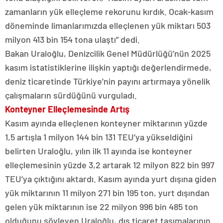
zamanların yük elleçleme rekorunu kırdık. Ocak-kasım
döneminde limanlarımızda elleçlenen yük miktarı 503
milyon 413 bin 154 tona ulaştı” dedi.
Bakan Uraloğlu, Denizcilik Genel Müdürlüğü’nün 2025
kasım istatistiklerine ilişkin yaptığı değerlendirmede,
deniz ticaretinde Türkiye’nin payını artırmaya yönelik
çalışmaların sürdüğünü vurguladı.
Konteyner Elleçlemesinde Artış
Kasım ayında elleçlenen konteyner miktarının yüzde
1,5 artışla 1 milyon 144 bin 131 TEU’ya yükseldiğini
belirten Uraloğlu, yılın ilk 11 ayında ise konteyner
elleçlemesinin yüzde 3,2 artarak 12 milyon 822 bin 997
TEU’ya çıktığını aktardı. Kasım ayında yurt dışına giden
yük miktarının 11 milyon 271 bin 195 ton, yurt dışından
gelen yük miktarının ise 22 milyon 996 bin 485 ton
olduğunu söyleyen Uraloğlu, dış ticaret taşımalarının