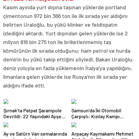
Kasım ayında yurt dışına taşınan yüklerde portland
çimentonun 972 bin 366 ton ile ilk sırada yer aldığını
belirten Uraloğlu, bu yükü klinker ve feldispatın
izlediğini aktardı. Yurt dışından gelen yüklerde ise 2
milyon 816 bin 275 ton ile briketlenmemiş taş
kömürünün ilk sırada olduğunu; ham petrol ve hurda
demirin bu yükü takip ettiğini söyledi. Bakan Uraloğlu,
deniz yoluyla en fazla yüklemenin İtalya’ya yapıldığını,
limanlara gelen yüklerde ise Rusya’nın ilk sırada yer
aldığını ifade etti.
Şırnak’ta Patpat Şarampole
Samsun’da İki Otomobil
Devrildi: 22 Yaşındaki Ayşe
Çarpıştı: Kızılay Kampı
Ece Hayatını Kaybetti, 3 Yaralı
Alanına Savrulan Araçtaki 1
Kişi Yaralandı
Ay ve Satürn Van semalarında
Arpaçay Kaymakamı Mehmet