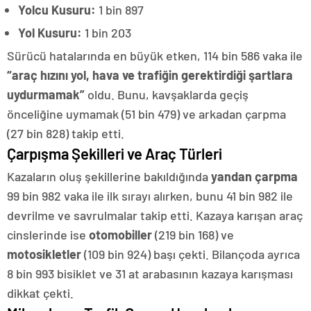
Yolcu Kusuru:
1 bin 897
Yol Kusuru:
1 bin 203
Sürücü hatalarında en büyük etken, 114 bin 586 vaka ile
“araç hızını yol, hava ve trafiğin gerektirdiği şartlara
uydurmamak”
oldu. Bunu, kavşaklarda geçiş
önceliğine uymamak (51 bin 479) ve arkadan çarpma
(27 bin 828) takip etti.
Çarpışma Şekilleri ve Araç Türleri
Kazaların oluş şekillerine bakıldığında
yandan çarpma
99 bin 982 vaka ile ilk sırayı alırken, bunu 41 bin 982 ile
devrilme ve savrulmalar takip etti. Kazaya karışan araç
cinslerinde ise
otomobiller
(219 bin 168) ve
motosikletler
(109 bin 924) başı çekti. Bilançoda ayrıca
8 bin 993 bisiklet ve 31 at arabasının kazaya karışması
dikkat çekti.