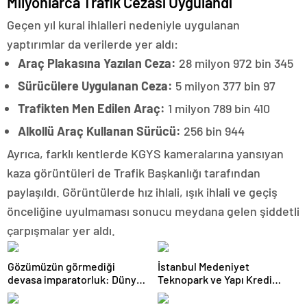
Milyonlarca Trafik Cezası Uygulandı
Geçen yıl kural ihlalleri nedeniyle uygulanan
yaptırımlar da verilerde yer aldı:
Araç Plakasına Yazılan Ceza:
28 milyon 972 bin 345
Sürücülere Uygulanan Ceza:
5 milyon 377 bin 97
Trafikten Men Edilen Araç:
1 milyon 789 bin 410
Alkollü Araç Kullanan Sürücü:
256 bin 944
Ayrıca, farklı kentlerde KGYS kameralarına yansıyan
kaza görüntüleri de Trafik Başkanlığı tarafından
paylaşıldı. Görüntülerde hız ihlali, ışık ihlali ve geçiş
önceliğine uyulmaması sonucu meydana gelen şiddetli
çarpışmalar yer aldı.
Gözümüzün görmediği
İstanbul Medeniyet
devasa imparatorluk: Dünya
Teknopark ve Yapı Kredi
gerçekten mantarların mı?
FRWRD’den açık inovasyon
buluşması