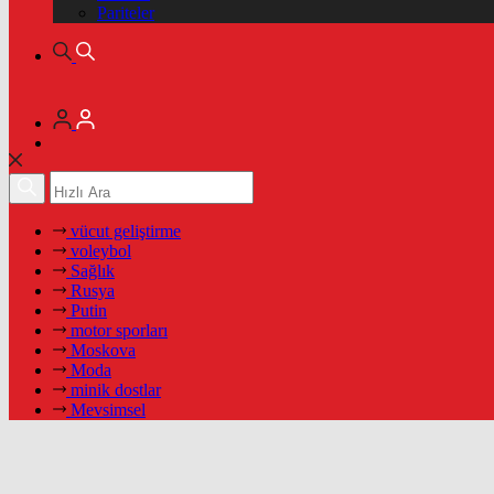
Pariteler
vücut geliştirme
voleybol
Sağlık
Rusya
Putin
motor sporları
Moskova
Moda
minik dostlar
Mevsimsel