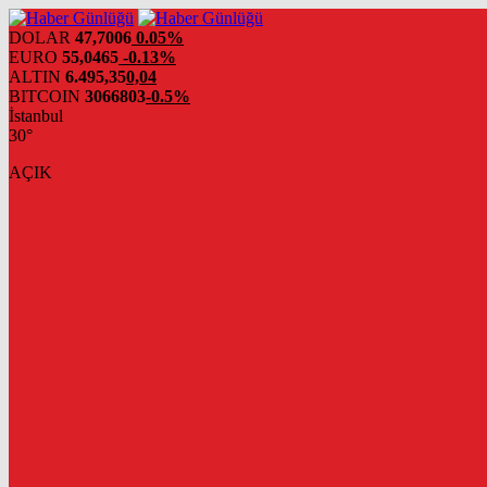
DOLAR
47,7006
0.05%
EURO
55,0465
-0.13%
ALTIN
6.495,35
0,04
BITCOIN
3066803
-0.5%
İstanbul
30°
AÇIK