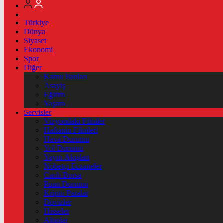
Türkiye
Dünya
Siyaset
Ekonomi
Spor
Diğer
Kamu İlanları
Asayiş
Eğitim
Yaşam
Servisler
Vizyondaki Filmler
Haftanin Filmleri
Hava Durumu
Yol Durumu
Yayın Akışları
Nöbetçi Eczaneler
Canlı Borsa
Puan Durumu
Kripto Paralar
Dövizler
Hisseler
Altınlar