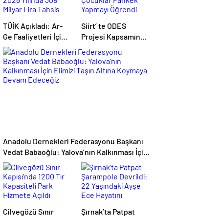
TÜİK Açıkladı: Ar-
Siirt’ te ODES
Ge Faaliyetleri İçin
Projesi Kapsamında
2026 Yılında 308
Çocuklar Pankek
Milyar Lira Tahsis
Yapmayı Öğrendi
Edildi
Anadolu Dernekleri Federasyonu Başkanı
Vedat Babaoğlu: Yalova’nın Kalkınması İçin
Elimizi Taşın Altına Koymaya Devam
Edeceğiz
Cilvegözü Sınır
Şırnak’ta Patpat