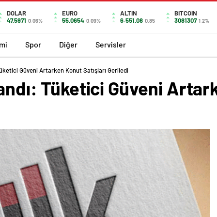
DOLAR
EURO
ALTIN
BITCOIN
47,5971
55,0654
6.551,08
3081307
0.06%
0.09%
0,85
1.2%
mi
Spor
Diğer
Servisler
Tüketici Güveni Artarken Konut Satışları Geriledi
landı: Tüketici Güveni Artar