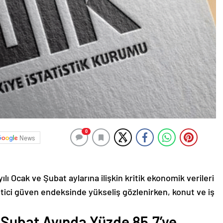
0
News
lı Ocak ve Şubat aylarına ilişkin kritik ekonomik verileri
tici güven endeksinde yükseliş gözlenirken, konut ve iş
 Şubat Ayında Yüzde 85,7’ye