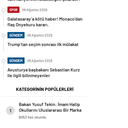
SPOR
06 Ağustos 2026
Galatasaray’a kötü haber! Monaco’dan
flaş Onyekuru kararı.
GÜNDEM
06 Ağustos 2026
Trump’tan seçim sonrası ilk mülakat
GÜNDEM
06 Ağustos 2026
Avusturya başbakanı Sebastian Kurz
ile ilgili bilinmeyenler
KATEGORİNİN POPÜLERLERİ
Bakan Yusuf Tekin: İmam Hatip
Okullarını Uluslararası Bir Marka
1
Haline Getireceğiz
8053 kez okundu