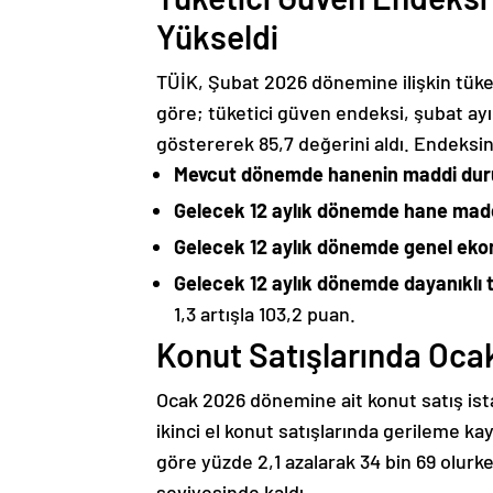
Yükseldi
TÜİK, Şubat 2026 dönemine ilişkin tüke
göre; tüketici güven endeksi, şubat ayı
göstererek 85,7 değerini aldı. Endeksin 
Mevcut dönemde hanenin maddi du
Gelecek 12 aylık dönemde hane madd
Gelecek 12 aylık dönemde genel eko
Gelecek 12 aylık dönemde dayanıklı
1,3 artışla 103,2 puan.
Konut Satışlarında Oca
Ocak 2026 dönemine ait konut satış ista
ikinci el konut satışlarında gerileme kayd
göre yüzde 2,1 azalarak 34 bin 69 olurken,
seviyesinde kaldı.