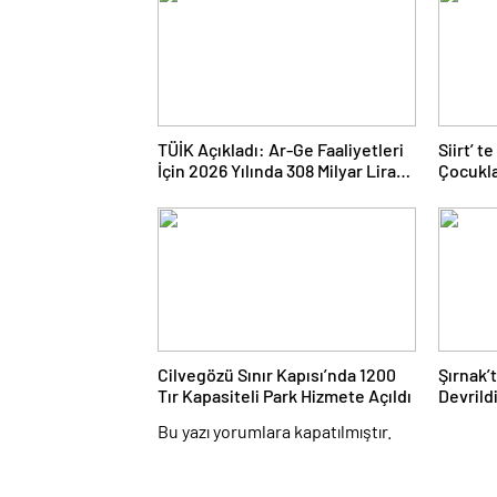
TÜİK Açıkladı: Ar-Ge Faaliyetleri
Siirt’ 
İçin 2026 Yılında 308 Milyar Lira
Çocukl
Tahsis Edildi
Öğrend
Cilvegözü Sınır Kapısı’nda 1200
Şırnak’
Tır Kapasiteli Park Hizmete Açıldı
Devrild
Hayatını
Bu yazı yorumlara kapatılmıştır.