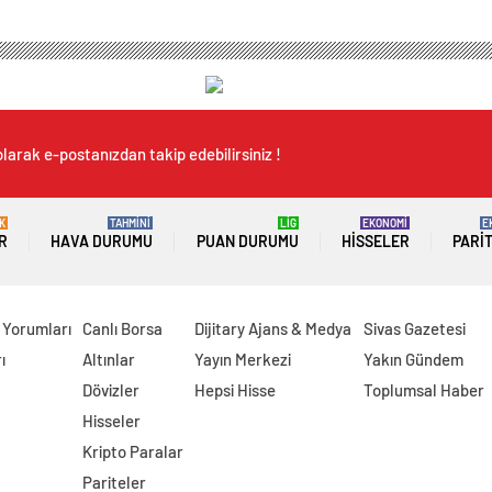
larak e-postanızdan takip edebilirsiniz !
K
TAHMİNİ
LİG
EKONOMİ
E
R
HAVA DURUMU
PUAN DURUMU
HISSELER
PARI
 Yorumları
Canlı Borsa
Dijitary Ajans & Medya
Sivas Gazetesi
ı
Altınlar
Yayın Merkezi
Yakın Gündem
Dövizler
Hepsi Hisse
Toplumsal Haber
Hisseler
Kripto Paralar
Pariteler