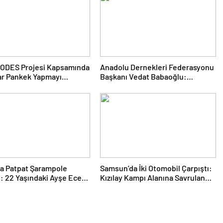
te ODES Projesi Kapsamında
Anadolu Dernekleri Federasyonu
ar Pankek Yapmayı
Başkanı Vedat Babaoğlu:
i
Yalova’nın Kalkınması İçin Elimizi
Taşın Altına Koymaya Devam
Edeceğiz
ta Patpat Şarampole
Samsun’da İki Otomobil Çarpıştı:
i: 22 Yaşındaki Ayşe Ece
Kızılay Kampı Alanına Savrulan
 Kaybetti, 3 Yaralı
Araçtaki 1 Kişi Yaralandı