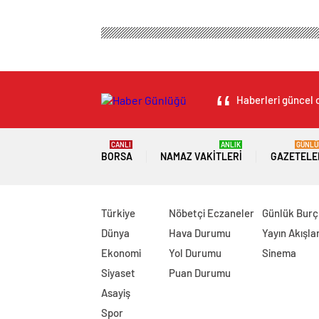
Haberleri güncel o
CANLI
ANLIK
GÜNLÜ
BORSA
NAMAZ VAKITLERI
GAZETELE
Türkiye
Nöbetçi Eczaneler
Günlük Burç
Dünya
Hava Durumu
Yayın Akışlar
Ekonomi
Yol Durumu
Sinema
Siyaset
Puan Durumu
Asayiş
Spor