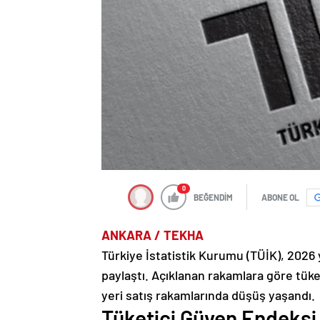
0
BEĞENDİM
ABONE OL
ANKARA / TEKHA
Türkiye İstatistik Kurumu (TÜİK), 2026 yı
paylaştı. Açıklanan rakamlara göre tüke
yeri satış rakamlarında düşüş yaşandı.
Tüketici Güven Endeksi