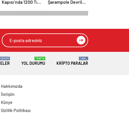
Kapısı’nda 1200 Tır
Şarampole Devrildi:
Kapasiteli Park
22 Yaşındaki Ayşe
Hizmete Açıldı
Ece Hayatını
Kaybetti, 3 Yaralı
KONOMİ
TRAFİK
CANLI
TELER
YOL DURUMU
KRIPTO PARALAR
Hakkımızda
İletişim
Künye
Gizlilik Politikası