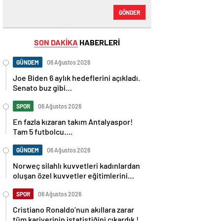
GÖNDER
SON DAKİKA
HABERLERİ
GÜNDEM
06 Ağustos 2026
Joe Biden 6 aylık hedeflerini açıkladı.
Senato buz gibi…
SPOR
06 Ağustos 2026
En fazla kızaran takım Antalyaspor!
Tam 5 futbolcu….
GÜNDEM
06 Ağustos 2026
Norweç silahlı kuvvetleri kadınlardan
oluşan özel kuvvetler eğitimlerini
başlattı.
SPOR
06 Ağustos 2026
Cristiano Ronaldo’nun akıllara zarar
tüm kariyerinin istatistiğini çıkardık !