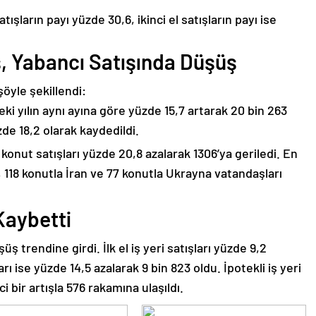
atışların payı yüzde 30,6, ikinci el satışların payı ise
ış, Yabancı Satışında Düşüş
öyle şekillendi:
ki yılın aynı ayına göre yüzde 15,7 artarak 20 bin 263
zde 18,2 olarak kaydedildi.
konut satışları yüzde 20,8 azalarak 1306’ya geriledi. En
a, 118 konutla İran ve 77 konutla Ukrayna vatandaşları
 Kaybetti
üş trendine girdi. İlk el iş yeri satışları yüzde 9,2
ları ise yüzde 14,5 azalarak 9 bin 823 oldu. İpotekli iş yeri
i bir artışla 576 rakamına ulaşıldı.