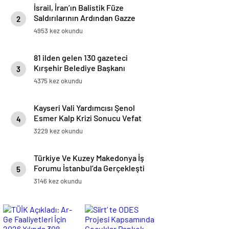
İsrail, İran’ın Balistik Füze
Saldırılarının Ardından Gazze
2
Sınır Kapılarını Kapattı
4953 kez okundu
81 ilden gelen 130 gazeteci
Kırşehir Belediye Başkanı
3
Ekicioğlu ile Buluştu
4375 kez okundu
Kayseri Vali Yardımcısı Şenol
Esmer Kalp Krizi Sonucu Vefat
4
Etti
3229 kez okundu
Türkiye Ve Kuzey Makedonya İş
Forumu İstanbul’da Gerçekleşti
5
3146 kez okundu