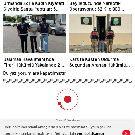
Ormanda Zorla Kadın Kıyafeti
Beylikdüzü’nde Narkotik
Giydirip Şantaj Yaptılar: 6
Operasyonu: 62 Kilo 900
Gözaltı
Gram Uyuşturucu Ele
Geçirildi
Dalaman Havalimanı’nda
Kars’ta Kasten Öldürme
Firari Hükümlü Yakalandı: 22
Suçundan Aranan Hükümlü
Yıl Hapis Cezası Bulunuyordu
JASAT Operasyonuyla
Bu yazı yorumlara kapatılmıştır.
Yakalandı
Son Gündem
Veri politikasındaki amaçlarla sınırlı ve mevzuata uygun şekilde
çerez konumlandırmaktayız. Detaylar için
veri politikamızı
0
0