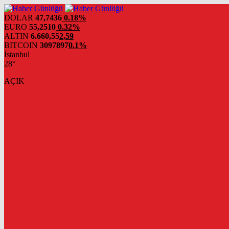
DOLAR
47,7436
0.18%
EURO
55,2510
0.32%
ALTIN
6.660,55
2,59
BITCOIN
3097897
0.1%
İstanbul
28°
AÇIK