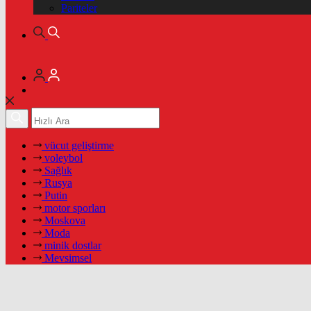
Pariteler
vücut geliştirme
voleybol
Sağlık
Rusya
Putin
motor sporları
Moskova
Moda
minik dostlar
Mevsimsel