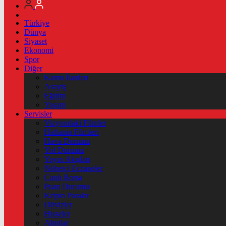
Türkiye
Dünya
Siyaset
Ekonomi
Spor
Diğer
Kamu İlanları
Asayiş
Eğitim
Yaşam
Servisler
Vizyondaki Filmler
Haftanin Filmleri
Hava Durumu
Yol Durumu
Yayın Akışları
Nöbetçi Eczaneler
Canlı Borsa
Puan Durumu
Kripto Paralar
Dövizler
Hisseler
Altınlar