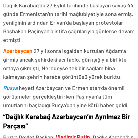
Dağlık Karabağ’da 27 Eylül tarihinde başlayan savaş 44
günde Ermenistan’ın tarihi mağlubiyetiyle sona ermiş,
yenilginin ardından Erivan’da başlayan protestolar
Başbakan Paşinyan’a istifa çağrılarıyla günlerce devam
etmişti.
Azerbaycan
27 yıl sonra işgalden kurtulan Ağdam’a
girmiş ancak şehirdeki acı tablo, gün ışığıyla birlikte
ortaya çıkmıştı. Neredeyse tek bir sağlam bina
kalmayan şehrin harabe görüntüsü yürek burktu.
Rusya
heyeti Azerbaycan ve Ermenistan’da önemli
görüşmeler gerçekleştirirken Paşinyan’a tüm
umutlarını başladığı Rusya’dan yine kötü haber geldi.
“Dağlık Karabağ Azerbaycan’ın Ayrılmaz Bir
Parçası”
Rusya Devlet Başkanı
Vladimir Putin
, Dağlık Karabağ’ın