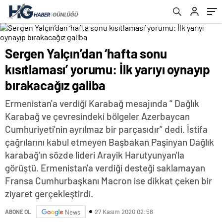
Sergen Yalçın’dan ‘hafta sonu
kısıtlaması’ yorumu: İlk yarıyı oynayıp
bırakacağız galiba
Ermenistan'a verdiği Karabağ mesajında “ Dağlık
Karabağ ve çevresindeki bölgeler Azerbaycan
Cumhuriyeti'nin ayrılmaz bir parçasıdır” dedi. İstifa
çağrılarını kabul etmeyen Başbakan Paşinyan Dağlık
karabağ'ın sözde lideri Arayik Harutyunyan'la
görüştü. Ermenistan'a verdiği desteği saklamayan
Fransa Cumhurbaşkanı Macron ise dikkat çeken bir
ziyaret gerçekleştirdi.
27 Kasım 2020 02:58
ABONE OL
News