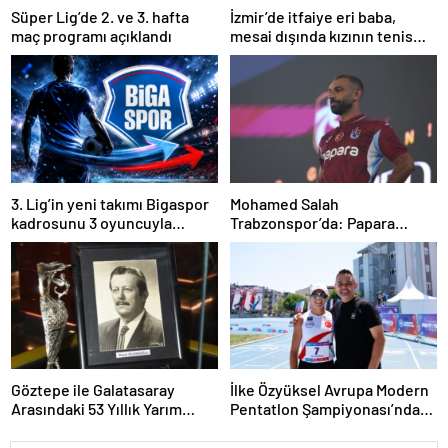
Süper Lig’de 2. ve 3. hafta
İzmir’de itfaiye eri baba,
maç programı açıklandı
mesai dışında kızının tenis
antrenörlüğünü yapıyor
3. Lig’in yeni takımı Bigaspor
Mohamed Salah
kadrosunu 3 oyuncuyla
Trabzonspor’da: Papara
güçlendirdi
Park’ta Görkemli İmza Töreni
Göztepe ile Galatasaray
İlke Özyüksel Avrupa Modern
Arasındaki 53 Yıllık Yarım
Pentatlon Şampiyonası’nda
Kupa Hikayesi
Finale Yükseldi