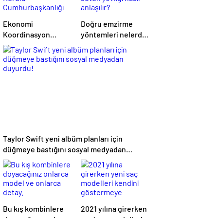
Ekonomi
Doğru emzirme
Koordinasyon
yöntemleri nelerdir,
Kurulu
sütün yettiği nasıl
Cumhurbaşkanlığı
anlaşılır?
Külliyesi’nde
Toplandı
Taylor Swift yeni albüm planları için
düğmeye bastığını sosyal medyadan
duyurdu!
Bu kış kombinlere
2021 yılına girerken