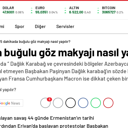
DOLAR
EURO
ALTIN
BITCOIN
47,6001
55,0351
6.522,00
3065727
0.06%
0.04%
0,40
0.2%
mi
Spor
Diğer
Servisler
5 dakikada buğulu göz makyajı nasıl yapılır?
buğulu göz makyajı nasıl ya
da “ Dağlık Karabağ ve çevresindeki bölgeler Azerbayca
abul etmeyen Başbakan Paşinyan Dağlık karabağ'ın sözde 
yan Fransa Cumhurbaşkanı Macron ise dikkat çeken bir z
0
News
şlayan savaş 44 günde Ermenistan’ın tarihi
ardından Erivan’da başlayan protestolar Başbakan