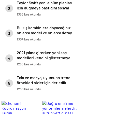
Taylor Swift yeni albüm planları
için düğmeye bastığını sosyal
2
medyadan duyurdu!
1358 kez okundu
Bu kış kombinlere doyacağınız
onlarca model ve onlarca detay.
3
1304 kez okundu
2021 yılına girerken yeni saç
modelleri kendini göstermeye
4
başladı.
1295 kez okundu
Takı ve makyaj uyumuna trend
örnekleri sizler için derledik.
5
1280 kez okundu