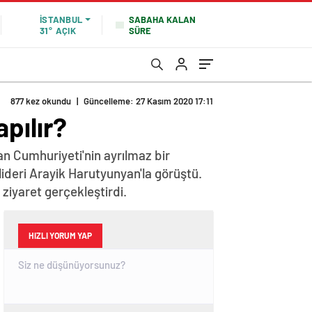
SABAHA KALAN
İSTANBUL
SÜRE
31°
AÇIK
877 kez okundu
|
Güncelleme: 27 Kasım 2020 17:11
pılır?
n Cumhuriyeti'nin ayrılmaz bir
lideri Arayik Harutyunyan'la görüştü.
iyaret gerçekleştirdi.
HIZLI YORUM YAP