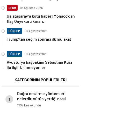
SPOR
06 Ağustos 2026
Galatasaray’a kötü haber! Monaco’dan
flaş Onyekuru kararı.
GÜNDEM
06 Ağustos 2026
Trump’tan seçim sonrası ilk mülakat
GÜNDEM
06 Ağustos 2026
Avusturya başbakanı Sebastian Kurz
ile ilgili bilinmeyenler
KATEGORİNİN POPÜLERLERİ
Doğru emzirme yöntemleri
nelerdir, sütün yettiği nasıl
1
anlaşılır?
1797 kez okundu