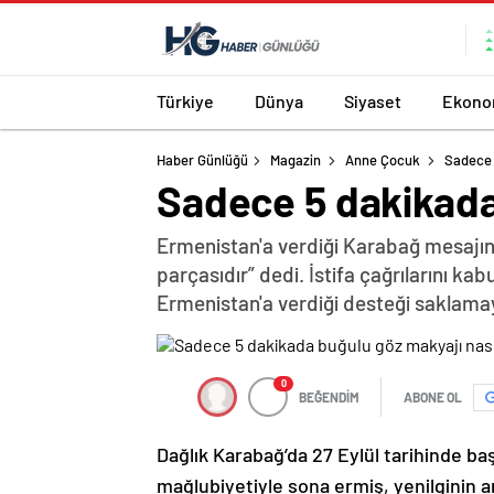
Türkiye
Dünya
Siyaset
Ekono
Haber Günlüğü
Magazin
Anne Çocuk
Sadece 
Sadece 5 dakikada 
Ermenistan'a verdiği Karabağ mesajın
parçasıdır” dedi. İstifa çağrılarını k
Ermenistan'a verdiği desteği saklama
0
BEĞENDİM
ABONE OL
Dağlık Karabağ’da 27 Eylül tarihinde ba
mağlubiyetiyle sona ermiş, yenilginin 