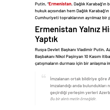
Putin, “
Ermenistan
, Dağlık Karabağ’ın 
hukuk açısından hem Dağlık Karabağ’ı
Cumhuriyeti topraklarının ayrılmaz bir 
Ermenistan Yalnız H
Yaptık
Rusya Devlet Başkanı Vladimir Putin, 
Başbakanı Nikol Paşinyan 10 Kasım itib
çatışmaların durması için bir anlaşma i
İmzalanan ortak bildiriye göre
imzalandığı anda bulundukları n
geçirdiği yerleşim yerleri Aze
Bu bir alıntı metin örneğidir.