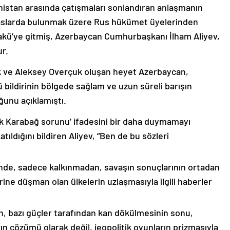
nistan arasında çatışmaları sonlandıran anlaşmanın
emaslarda bulunmak üzere Rus hükümet üyelerinden
akü’ye gitmiş, Azerbaycan Cumhurbaşkanı İlham Aliyev,
ur.
k ve Aleksey Overçuk oluşan heyet Azerbaycan,
 bildirinin bölgede sağlam ve uzun süreli barışın
ğunu açıklamıştı.
lık Karabağ sorunu’ ifadesini bir daha duymamayı
ıldığını bildiren Aliyev, “Ben de bu sözleri
nde, sadece kalkınmadan, savaşın sonuçlarının ortadan
rine düşman olan ülkelerin uzlaşmasıyla ilgili haberler
nin, bazı güçler tarafından kan dökülmesinin sonu,
ın çözümü olarak değil, jeopolitik oyunların prizmasıyla