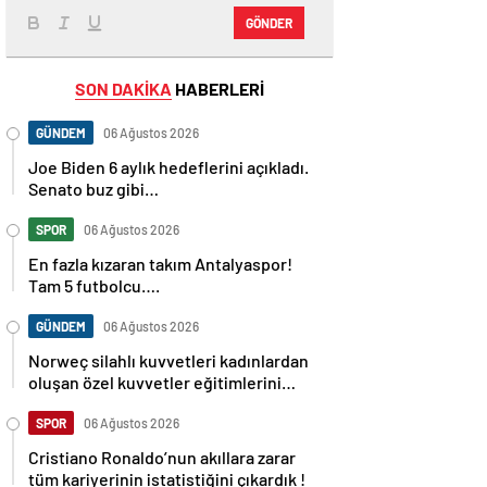
GÖNDER
SON DAKİKA
HABERLERİ
GÜNDEM
06 Ağustos 2026
Joe Biden 6 aylık hedeflerini açıkladı.
Senato buz gibi…
SPOR
06 Ağustos 2026
En fazla kızaran takım Antalyaspor!
Tam 5 futbolcu….
GÜNDEM
06 Ağustos 2026
Norweç silahlı kuvvetleri kadınlardan
oluşan özel kuvvetler eğitimlerini
başlattı.
SPOR
06 Ağustos 2026
Cristiano Ronaldo’nun akıllara zarar
tüm kariyerinin istatistiğini çıkardık !