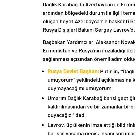
Dağlık Karabağ’da Azerbaycan ile Erme
ardından bölgedeki durum ile ilgili t
oluşan heyet Azerbaycan’ın başkenti B
Rusya Dışişleri Bakanı Sergey Lavrov’d
Başbakan Yardımcıları Aleksandr Nova
Ermenistan ve Rusya’nın imzaladığı üçlü
sağlanması açısından önemli adım oldu
Rusya Devlet Başkanı
Putin’in, “‘Dağ
umuyorum” şeklindeki açıklamasına kat
duymayacağımı umuyorum.
Umarım Dağlık Karabağ bahsi geçtiği
kaldırılmasından ve bir zamanlar birbi
duyacağız.” dedi.
Lavrov, üç ülkenin imza attığı bildiri
barışçıl yaşama geçiş, insani sorunlar