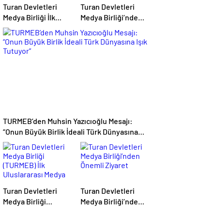
Turan Devletleri
Turan Devletleri
Medya Birliği İlk
Medya Birliği’nden
Olağan Genel Kurul
Bakü’de Tarihi Adım
Toplantısını
Gerçekleştirdi
TURMEB’den Muhsin Yazıcıoğlu Mesajı:
“Onun Büyük Birlik İdeali Türk Dünyasına
Işık Tutuyor”
Turan Devletleri
Turan Devletleri
Medya Birliği
Medya Birliği’nden
(TURMEB) İlk
Önemli Ziyaret