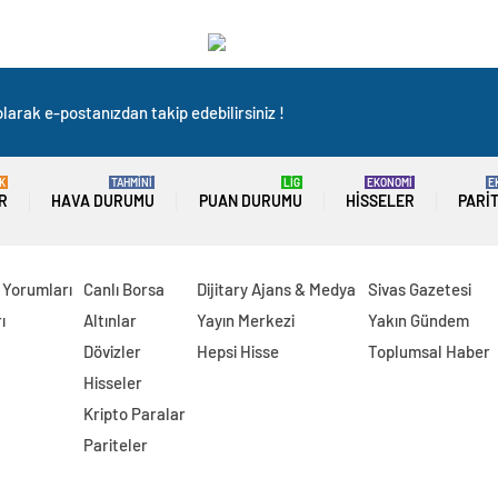
larak e-postanızdan takip edebilirsiniz !
K
TAHMİNİ
LİG
EKONOMİ
E
R
HAVA DURUMU
PUAN DURUMU
HISSELER
PARI
 Yorumları
Canlı Borsa
Dijitary Ajans & Medya
Sivas Gazetesi
ı
Altınlar
Yayın Merkezi
Yakın Gündem
Dövizler
Hepsi Hisse
Toplumsal Haber
Hisseler
Kripto Paralar
Pariteler