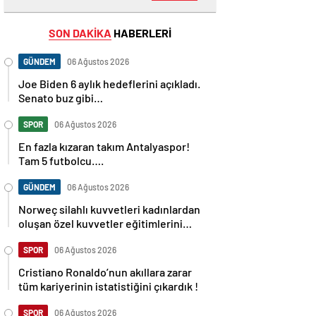
SON DAKİKA
HABERLERİ
GÜNDEM
06 Ağustos 2026
Joe Biden 6 aylık hedeflerini açıkladı.
Senato buz gibi…
SPOR
06 Ağustos 2026
En fazla kızaran takım Antalyaspor!
Tam 5 futbolcu….
GÜNDEM
06 Ağustos 2026
Norweç silahlı kuvvetleri kadınlardan
oluşan özel kuvvetler eğitimlerini
başlattı.
SPOR
06 Ağustos 2026
Cristiano Ronaldo’nun akıllara zarar
tüm kariyerinin istatistiğini çıkardık !
SPOR
06 Ağustos 2026