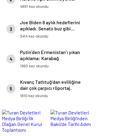
4891 kez okundu
Joe Biden 6 aylık hedeflerini
açıkladı. Senato buz gibi…
3
3414 kez okundu
Putin’den Ermenistan’ı yıkan
açıklama: Karabağ
4
Azerbaycan’ın ayrılmaz bir
1963 kez okundu
parçasıdır!
Kıvanç Tatlıtuğ’dan evliliğine
dair çok çarpıcı röportaj.
5
1810 kez okundu