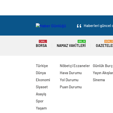
Haberleri güncel o
CANLI
ANLIK
GÜNLÜ
BORSA
NAMAZ VAKITLERI
GAZETELE
Türkiye
Nöbetçi Eczaneler
Günlük Burç
Dünya
Hava Durumu
Yayın Akışlar
Ekonomi
Yol Durumu
Sinema
Siyaset
Puan Durumu
Asayiş
Spor
Yaşam