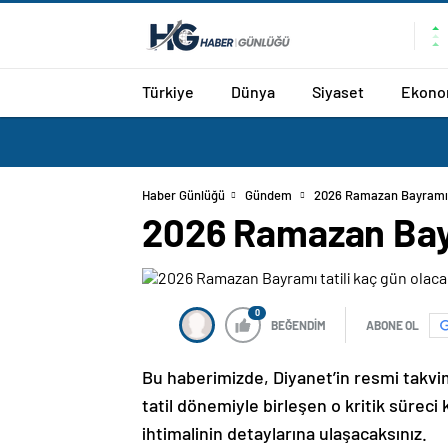
Türkiye
Dünya
Siyaset
Ekono
Haber Günlüğü
Gündem
2026 Ramazan Bayramı t
2026 Ramazan Bayr
0
BEĞENDİM
ABONE OL
Bu haberimizde, Diyanet’in resmi takvi
tatil dönemiyle birleşen o kritik süreci 
ihtimalinin detaylarına ulaşacaksınız.