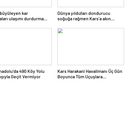
 büyüleyen kar
Dünya yıldızları dondurucu
ları ulaşımı durdurma
soğuğa rağmen Kars’a akın
na getirdi
ediyor
adolu’da 490 Köy Yolu
Kars Harakani Havalimanı Üç Gün
ışıyla Geçit Vermiyor
Boyunca Tüm Uçuşlara
Kapatılıyor