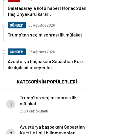
Galatasaray’a kötü haber! Monaco’dan
flaş Onyekuru kararı.
GÜNDEM
06 Ağustos 2026
Trump’tan seçim sonrası ilk mülakat
GÜNDEM
06 Ağustos 2026
Avusturya başbakanı Sebastian Kurz
ile ilgili bilinmeyenler
KATEGORİNİN POPÜLERLERİ
Trump’tan seçim sonrası ilk
mülakat
1
7980 kez okundu
Avusturya başbakanı Sebastian
Kurz ile ilgili bilinmeyenler
2