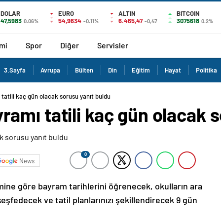
DOLAR
EURO
ALTIN
BITCOIN
47,5983
54,9634
6.465,47
3075618
0.06%
-0.11%
-0,47
0.2%
mi
Spor
Diğer
Servisler
3.Sayfa
Avrupa
Bülten
Din
Eğitim
Hayat
Politika
atili kaç gün olacak sorusu yanıt buldu
amı tatili kaç gün olacak s
0
News
mine göre bayram tarihlerini öğrenecek, okulların ara
keşfedecek ve tatil planlarınızı şekillendirecek 9 gün