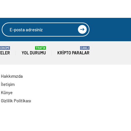
Uluslararası Medya
Buluşmasını
Bakü’de
Gerçekleştiriyor
KONOMİ
TRAFİK
CANLI
TELER
YOL DURUMU
KRIPTO PARALAR
Hakkımızda
İletişim
Künye
Gizlilik Politikası