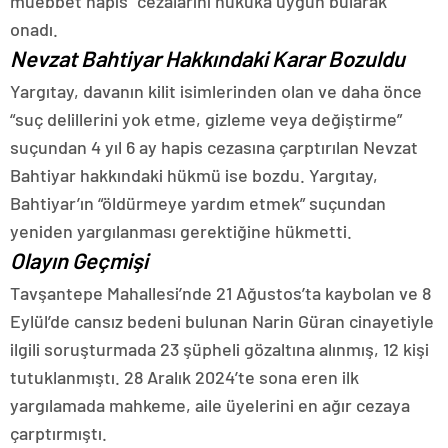
müebbet hapis” cezalarını hukuka uygun bularak
onadı.
Nevzat Bahtiyar Hakkındaki Karar Bozuldu
Yargıtay, davanın kilit isimlerinden olan ve daha önce
“suç delillerini yok etme, gizleme veya değiştirme”
suçundan 4 yıl 6 ay hapis cezasına çarptırılan Nevzat
Bahtiyar hakkındaki hükmü ise bozdu. Yargıtay,
Bahtiyar’ın “öldürmeye yardım etmek” suçundan
yeniden yargılanması gerektiğine hükmetti.
Olayın Geçmişi
Tavşantepe Mahallesi’nde 21 Ağustos’ta kaybolan ve 8
Eylül’de cansız bedeni bulunan Narin Güran cinayetiyle
ilgili soruşturmada 23 şüpheli gözaltına alınmış, 12 kişi
tutuklanmıştı. 28 Aralık 2024’te sona eren ilk
yargılamada mahkeme, aile üyelerini en ağır cezaya
çarptırmıştı.