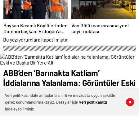
Baykan Kasımlı Köylülerinden
Van Gölü manzarasına yeni
Cumhurbaşkanı Erdoğan’a
seyir noktası
“Terörsüz Türkiye” Teşekkürü
Bu yazı yorumlara kapatılmıştır.
ABB’den ‘Barınakta Katliam’
İddialarına Yalanlama: Görüntüler Eski
ve Başka Bir Yere Ait
Veri politikasındaki amaçlarla sınırlı ve mevzuata uygun şekilde
çerez konumlandırmaktayız. Detaylar için
veri politikamızı
0
0
0
0
29 Aralık 2025 23:06
ABONE OL
News
inceleyebilirsiniz.
ANKARA / TEKHA
Ankara Büyükşehir Belediyesi, sosyal medyada
paylaşılan ve Karataş Hayvan Bakımevi’ne ait olduğu