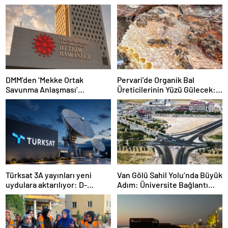
DMM’den ‘Mekke Ortak
Pervari’de Organik Bal
Savunma Anlaşması’
Üreticilerinin Yüzü Gülecek:
iddialarına yalanlama
Bu Yıl Rekolte İyi Seviyede
Bekleniyor
Türksat 3A yayınları yeni
Van Gölü Sahil Yolu’nda Büyük
uydulara aktarılıyor: D-
Adım: Üniversite Bağlantı
Smart’tan kritik uyarı
Etabı Tamamlandı