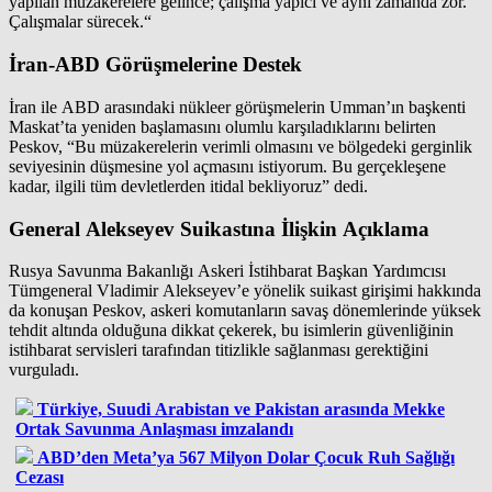
yapılan müzakerelere gelince; çalışma yapıcı ve aynı zamanda zor.
Çalışmalar sürecek.“
İran-ABD Görüşmelerine Destek
İran ile ABD arasındaki nükleer görüşmelerin Umman’ın başkenti
Maskat’ta yeniden başlamasını olumlu karşıladıklarını belirten
Peskov, “Bu müzakerelerin verimli olmasını ve bölgedeki gerginlik
seviyesinin düşmesine yol açmasını istiyorum. Bu gerçekleşene
kadar, ilgili tüm devletlerden itidal bekliyoruz” dedi.
General Alekseyev Suikastına İlişkin Açıklama
Rusya Savunma Bakanlığı Askeri İstihbarat Başkan Yardımcısı
Tümgeneral Vladimir Alekseyev’e yönelik suikast girişimi hakkında
da konuşan Peskov, askeri komutanların savaş dönemlerinde yüksek
tehdit altında olduğuna dikkat çekerek, bu isimlerin güvenliğinin
istihbarat servisleri tarafından titizlikle sağlanması gerektiğini
vurguladı.
Türkiye, Suudi Arabistan ve Pakistan arasında Mekke
Ortak Savunma Anlaşması imzalandı
ABD’den Meta’ya 567 Milyon Dolar Çocuk Ruh Sağlığı
Cezası