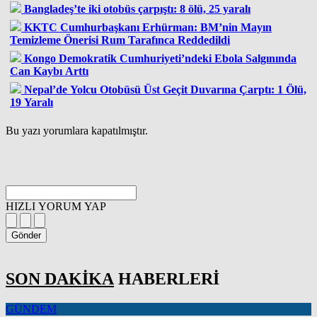
Bangladeş’te iki otobüs çarpıştı: 8 ölü, 25 yaralı
KKTC Cumhurbaşkanı Erhürman: BM’nin Mayın
Temizleme Önerisi Rum Tarafınca Reddedildi
Kongo Demokratik Cumhuriyeti’ndeki Ebola Salgınında
Can Kaybı Arttı
Nepal’de Yolcu Otobüsü Üst Geçit Duvarına Çarptı: 1 Ölü,
19 Yaralı
Bu yazı yorumlara kapatılmıştır.
HIZLI YORUM YAP
Gönder
SON DAKİKA
HABERLERİ
GÜNDEM