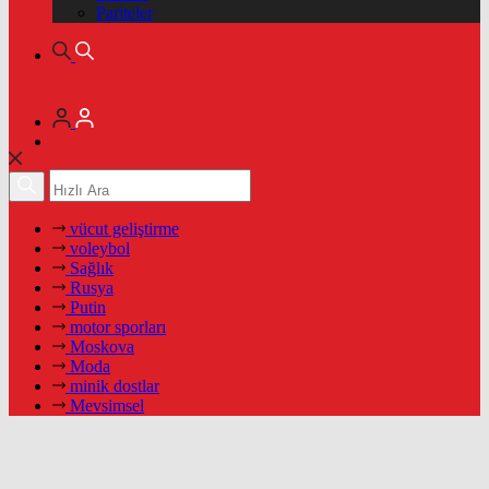
Pariteler
vücut geliştirme
voleybol
Sağlık
Rusya
Putin
motor sporları
Moskova
Moda
minik dostlar
Mevsimsel