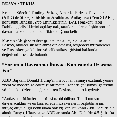
RUSYA / TEKHA
Kremlin Sözcüsü Dmitriy Peskov, Amerika Birleşik Devletleri
(ABD) ile Stratejik Silahların Azaltılması Antlaşması (Yeni START)
konusunu Birleşik Arap Emirlikleri’nin (BAE) başkenti Abu
Dabi’de görüştüklerini açıklayarak, tarafların sürece ilişkin sorumlu
davranma konusunda hemfikir olduğunu belirtti.
Moskova’da gazetecilere gündeme dair açıklamalarda bulunan
Peskov, nükleer silahsızlanma diplomasisi, bölgedeki müzakereler
ve Rus askeri yetkilisine yönelik suikast girişimi hakkında
değerlendirmelerde bulundu.
“Sorumlu Davranma İhtiyacı Konusunda Uzlaşma
Var”
ABD Başkanı Donald Trump’ın mevcut antlaşmayı uzatmak yerine
“yeni ve modernize edilmiş” bir metin üzerinde çalışılması gerektiği
yönündeki sözlerini değerlendiren Peskov, şunları kaydetti:
“Antlaşma hükümlerinin süresi uzatılabiliyor. Tarafların sorumlu
davranacakları ve en kısa sürede müzakerelerin başlatılmasına
ihtiyaç duyulduğu konusunda anlayış var. Bu konu Abu Dabi’de ele
alındı. Rusya, Ukrayna ve ABD arasında Abu Dabi’de 4-5 Şubat’ta