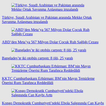
Türkiye, Suudi Arabistan ve Pakistan arasında Mekke Ortak
Savunma Anlaşması imzalandı
ABD’den Meta’ya 567 Milyon Dolar Çocuk Ruh Sağlığı Cezası
Bangladeş’te iki otobüs çarpıştı: 8 ölü, 25 yaralı
KKTC Cumhurbaşkanı Erhürman: BM’nin Mayın Temizleme
Önerisi Rum Tarafınca Reddedildi
Kongo Demokratik Cumhuriyeti’ndeki Ebola Salgınında Can Kaybı