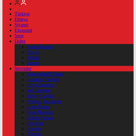
Türkiye
Dünya
Siyaset
Ekonomi
Spor
Diğer
Kamu İlanları
Asayiş
Eğitim
Yaşam
Servisler
Vizyondaki Filmler
Haftanin Filmleri
Hava Durumu
Yol Durumu
Yayın Akışları
Nöbetçi Eczaneler
Canlı Borsa
Puan Durumu
Kripto Paralar
Dövizler
Hisseler
Altınlar