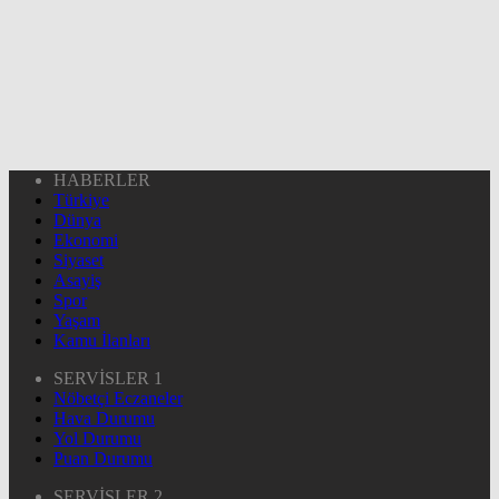
HABERLER
Türkiye
Dünya
Ekonomi
Siyaset
Asayiş
Spor
Yaşam
Kamu İlanları
SERVİSLER 1
Nöbetçi Eczaneler
Hava Durumu
Yol Durumu
Puan Durumu
SERVİSLER 2