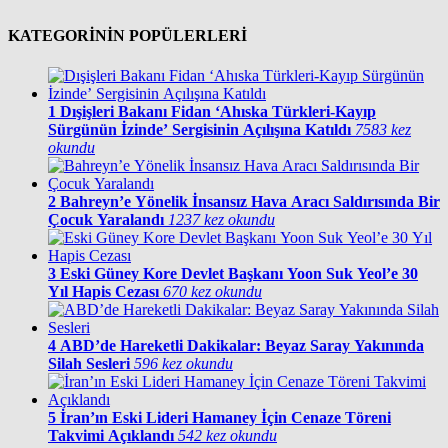
KATEGORİNİN POPÜLERLERİ
1
Dışişleri Bakanı Fidan ‘Ahıska Türkleri-Kayıp
Sürgünün İzinde’ Sergisinin Açılışına Katıldı
7583 kez
okundu
2
Bahreyn’e Yönelik İnsansız Hava Aracı Saldırısında Bir
Çocuk Yaralandı
1237 kez okundu
3
Eski Güney Kore Devlet Başkanı Yoon Suk Yeol’e 30
Yıl Hapis Cezası
670 kez okundu
4
ABD’de Hareketli Dakikalar: Beyaz Saray Yakınında
Silah Sesleri
596 kez okundu
5
İran’ın Eski Lideri Hamaney İçin Cenaze Töreni
Takvimi Açıklandı
542 kez okundu