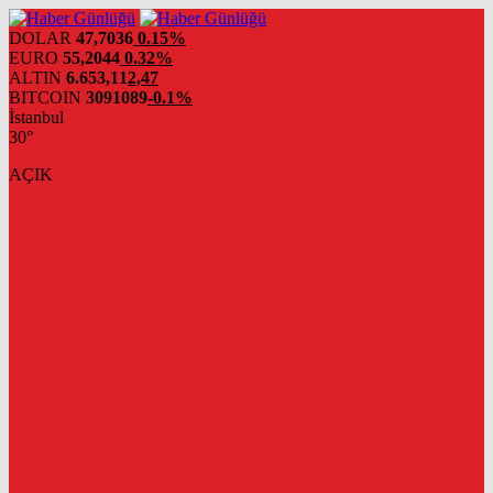
DOLAR
47,7036
0.15%
EURO
55,2044
0.32%
ALTIN
6.653,11
2,47
BITCOIN
3091089
-0.1%
İstanbul
30°
AÇIK