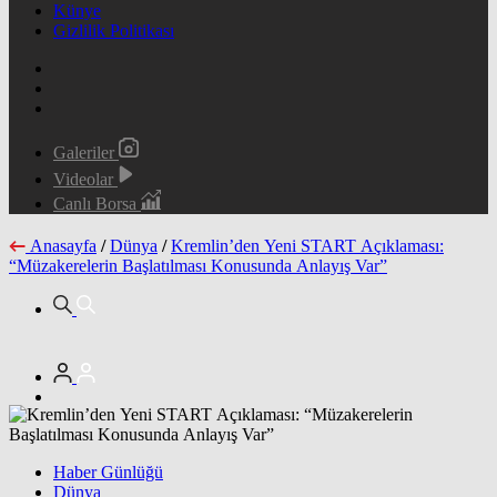
Künye
Gizlilik Politikası
Galeriler
Videolar
Canlı Borsa
Anasayfa
/
Dünya
/
Kremlin’den Yeni START Açıklaması:
“Müzakerelerin Başlatılması Konusunda Anlayış Var”
Haber Günlüğü
Dünya