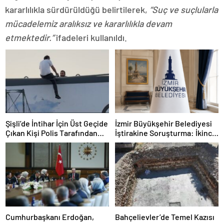
kararlılıkla sürdürüldüğü belirtilerek,
“Suç ve suçlularla
mücadelemiz aralıksız ve kararlılıkla devam
etmektedir.”
ifadeleri kullanıldı.
Şişli’de İntihar İçin Üst Geçide
İzmir Büyükşehir Belediyesi
Çıkan Kişi Polis Tarafından
İştirakine Soruşturma: İkinci
İkna Edildi
Dalgada 2 Gözaltı
Cumhurbaşkanı Erdoğan,
Bahçelievler’de Temel Kazısı