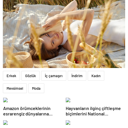
Erkek
Gözlük
İç çamaşırı
İndirim
Kadın
Mevsimsel
Moda
Amazon örümceklerinin
Hayvanların ilginç çiftleşme
esrarengiz dünyalarına
biçimlerini National
gitmeye hazır olun.
Geographic görüntüledi.