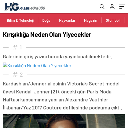
Bilim & Teknoloji
Doğa
Hayvanlar
Magazin
Otomobil
Kırışıklığa Neden Olan Yiyecekler
1
Galerinin giriş yazısı burada yayınlanabilmektedir.
2
Kardashian/Jenner ailesinin Victoria’s Secret modeli
üyesi Kendall Jenner (21), önceki gün Paris Moda
Haftası kapsamında yapılan Alexandre Vauthier
İlkbahar/Yaz 2017 Couture defilesinde podyuma çıktı.