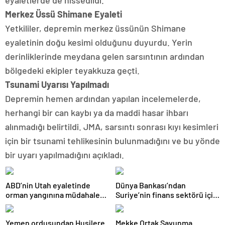
eyaletlerde de hissedildi.
Merkez Üssü Shimane Eyaleti
Yetkililer, depremin merkez üssünün Shimane
eyaletinin doğu kesimi olduğunu duyurdu. Yerin
derinliklerinde meydana gelen sarsıntının ardından
bölgedeki ekipler teyakkuza geçti.
Tsunami Uyarısı Yapılmadı
Depremin hemen ardından yapılan incelemelerde,
herhangi bir can kaybı ya da maddi hasar ihbarı
alınmadığı belirtildi. JMA, sarsıntı sonrası kıyı kesimleri
için bir tsunami tehlikesinin bulunmadığını ve bu yönde
bir uyarı yapılmadığını açıkladı.
ABD’nin Utah eyaletinde
Dünya Bankası’ndan
orman yangınına müdahale
Suriye’nin finans sektörü için
eden helikopter düştü
100 milyon dolarlık hibe
Yemen ordusundan Husilere
Mekke Ortak Savunma