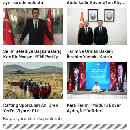
aynı karede buluştu
Abdulkadir Güvenç’ten Köy
Ziyaretleri
Selim Belediye Başkanı Barış
Tarım ve Orman Bakanı
Koç Bir Maaşını YENİ Parti’ye
İbrahim Yumaklı Kars’a
Bağışladı
Geliyor
Rafting Sporcuları Ani Ören
Kars Tarım İl Müdürü Enver
Yeri’ni Ziyaret Etti
Aydın, İl Müdürleri
Koordinasyon Toplantısı’na
Bu yazı yorumlara kapatılmıştır.
Katıldı