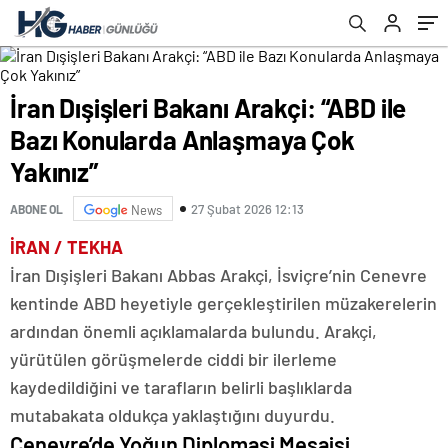
İran Dışişleri Bakanı Arakçi: “ABD ile
Bazı Konularda Anlaşmaya Çok
Yakınız”
27 Şubat 2026 12:13
ABONE OL
News
İRAN / TEKHA
İran Dışişleri Bakanı Abbas Arakçi, İsviçre’nin Cenevre
kentinde ABD heyetiyle gerçekleştirilen müzakerelerin
ardından önemli açıklamalarda bulundu. Arakçi,
yürütülen görüşmelerde ciddi bir ilerleme
kaydedildiğini ve tarafların belirli başlıklarda
mutabakata oldukça yaklaştığını duyurdu.
Cenevre’de Yoğun Diplomasi Mesaisi