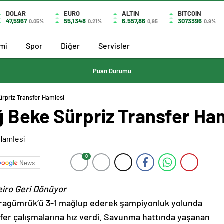
DOLAR
EURO
ALTIN
BITCOIN
47,5967
55,1348
6.557,86
3073396
0.05%
0.21%
0,95
0.9%
mi
Spor
Diğer
Servisler
Puan Durumu
rpriz Transfer Hamlesi
ğ Beke Sürpriz Transfer Ha
0
News
eiro Geri Dönüyor
ragümrük’ü 3-1 mağlup ederek şampiyonluk yolunda
nsfer çalışmalarına hız verdi. Savunma hattında yaşanan