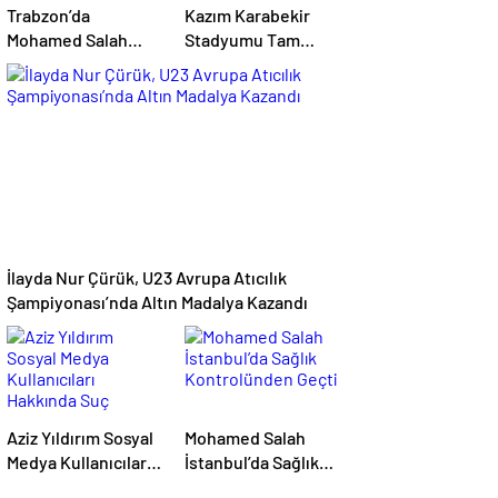
Trabzon’da
Kazım Karabekir
Mohamed Salah
Stadyumu Tam
Heyecanı:
Kapasite Açılıyor:
Taraftarlar
Erzurumspor’un İlk
Mağazalara Akın Etti
Konuğu Galatasaray
İlayda Nur Çürük, U23 Avrupa Atıcılık
Şampiyonası’nda Altın Madalya Kazandı
Aziz Yıldırım Sosyal
Mohamed Salah
Medya Kullanıcıları
İstanbul’da Sağlık
Hakkında Suç
Kontrolünden Geçti