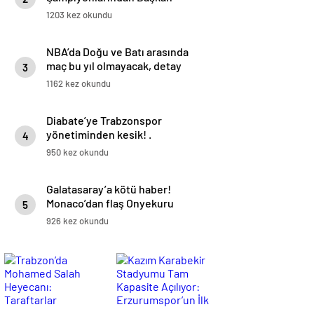
Fatma Şahin’e Ziyaret!
1203 kez okundu
NBA’da Doğu ve Batı arasında
maç bu yıl olmayacak, detay
3
haberimizde.
1162 kez okundu
Diabate’ye Trabzonspor
yönetiminden kesik! .
4
950 kez okundu
Galatasaray’a kötü haber!
Monaco’dan flaş Onyekuru
5
kararı.
926 kez okundu