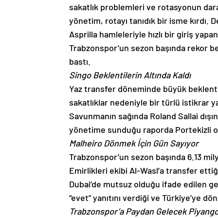
sakatlık problemleri ve rotasyonun dara
yönetim, rotayı tanıdık bir isme kırdı.
Asprilla hamleleriyle hızlı bir giriş ya
Trabzonspor’un sezon başında rekor bed
bastı.
Singo Beklentilerin Altında Kaldı
Yaz transfer döneminde büyük beklentil
sakatlıklar nedeniyle bir türlü istikrar
Savunmanın sağında Roland Sallai dışın
yönetime sunduğu raporda Portekizli oy
Malheiro Dönmek İçin Gün Sayıyor
Trabzonspor’un sezon başında 6.13 mily
Emirlikleri ekibi Al-Wasl’a transfer ett
Dubai’de mutsuz olduğu ifade edilen g
“evet” yanıtını verdiği ve Türkiye’ye dön
Trabzonspor’a Paydan Gelecek Piyang