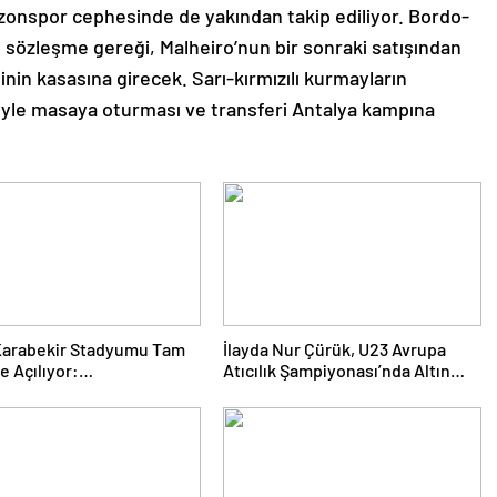
bzonspor cephesinde de yakından takip ediliyor. Bordo-
an sözleşme gereği, Malheiro’nun bir sonraki satışından
inin kasasına girecek. Sarı-kırmızılı kurmayların
yle masaya oturması ve transferi Antalya kampına
Karabekir Stadyumu Tam
İlayda Nur Çürük, U23 Avrupa
e Açılıyor:
Atıcılık Şampiyonası’nda Altın
mspor’un İlk Konuğu
Madalya Kazandı
aray