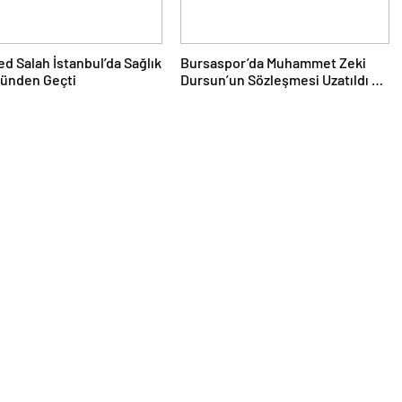
 Salah İstanbul’da Sağlık
Bursaspor’da Muhammet Zeki
lünden Geçti
Dursun’un Sözleşmesi Uzatıldı ve
Boluspor’a Kiralandı