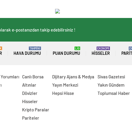
larak e-postanızdan takip edebilirsiniz !
K
TAHMİNİ
LİG
EKONOMİ
E
R
HAVA DURUMU
PUAN DURUMU
HISSELER
PARI
 Yorumları
Canlı Borsa
Dijitary Ajans & Medya
Sivas Gazetesi
ı
Altınlar
Yayın Merkezi
Yakın Gündem
Dövizler
Hepsi Hisse
Toplumsal Haber
Hisseler
Kripto Paralar
Pariteler