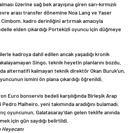
lması üzerine sağ bek arayışına giren sarı-kırmızılı
 Devre arası transfer dönemine Noa Lang ve Yaser
pan Cimbom, kadro derinliğini artırmak amacıyla
elle elden çıkardığı Portekizli oyuncu için düğmeye
erle kadroya dahil edilen ancak yaşadığı kronik
 yakalayamayan Singo, teknik heyetin planlarını bozdu.
da alternatifi kalmayan teknik direktör Okan Buruk’un,
uncunun ismini ön plana çıkardığı öğrenildi.
on Euro bonservis bedeli karşılığında Birleşik Arap
iği Pedro Malheiro, yeni takımında aradığını bulamadı.
enç oyuncunun, Galatasaray’dan gelen teklife anında
mek için gün saydığı belirtildi.
o Heyecanı