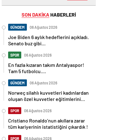
SON DAKİKA
HABERLERİ
GÜNDEM
06 Ağustos 2026
Joe Biden 6 aylık hedeflerini açıkladı.
Senato buz gibi…
SPOR
06 Ağustos 2026
En fazla kızaran takım Antalyaspor!
Tam 5 futbolcu….
GÜNDEM
06 Ağustos 2026
Norweç silahlı kuvvetleri kadınlardan
oluşan özel kuvvetler eğitimlerini
başlattı.
SPOR
06 Ağustos 2026
Cristiano Ronaldo’nun akıllara zarar
tüm kariyerinin istatistiğini çıkardık !
SPOR
06 Ağustos 2026