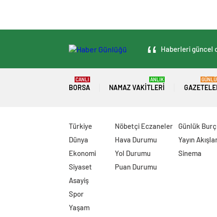
Haberleri güncel o
CANLI
ANLIK
GÜNLÜ
BORSA
NAMAZ VAKITLERI
GAZETELE
Türkiye
Nöbetçi Eczaneler
Günlük Burç
Dünya
Hava Durumu
Yayın Akışlar
Ekonomi
Yol Durumu
Sinema
Siyaset
Puan Durumu
Asayiş
Spor
Yaşam