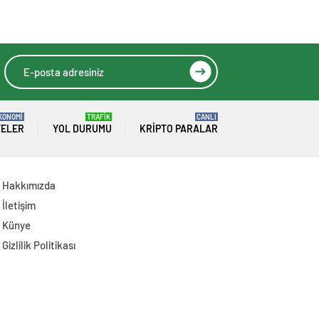
Duyurusunda
Bulundu
KONOMİ
TRAFİK
CANLI
TELER
YOL DURUMU
KRIPTO PARALAR
Hakkımızda
İletişim
Künye
Gizlilik Politikası