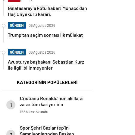
Galatasaray’a kötü haber! Monaco’dan
flaş Onyekuru kararı.
GÜNDEM
06 Ağustos 2026
Trump’tan seçim sonrası ilk mülakat
GÜNDEM
06 Ağustos 2026
Avusturya başbakanı Sebastian Kurz
ile ilgili bilinmeyenler
KATEGORİNİN POPÜLERLERİ
Cristiano Ronaldo’nun akıllara
zarar tüm kariyerinin
1
istatistiğini çıkardık !
1584 kez okundu
Spor Şehri Gaziantep’in
Şampiyonlarından Başkan
2