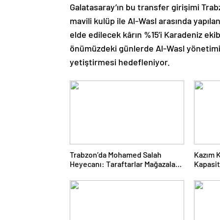
Galatasaray’ın bu transfer girişimi Tra
mavili kulüp ile Al-Wasl arasında yapıl
elde edilecek kârın %15’i Karadeniz ekib
önümüzdeki günlerde Al-Wasl yönetimi
yetiştirmesi hedefleniyor.
Trabzon’da Mohamed Salah
Kazım 
Heyecanı: Taraftarlar Mağazalara
Kapasit
Akın Etti
Erzuru
Galatas