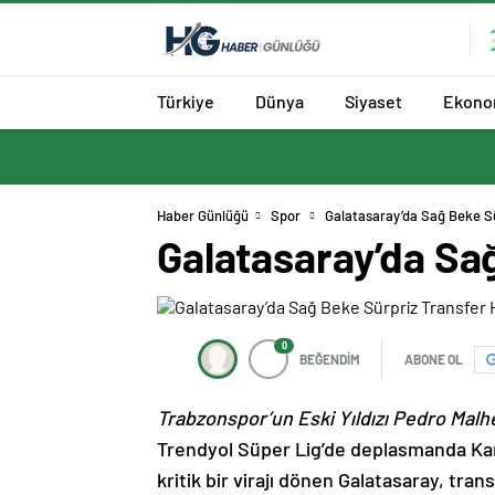
Türkiye
Dünya
Siyaset
Ekono
Haber Günlüğü
Spor
Galatasaray’da Sağ Beke Sü
Galatasaray’da Sa
0
BEĞENDİM
ABONE OL
Trabzonspor’un Eski Yıldızı Pedro Malh
Trendyol Süper Lig’de deplasmanda Ka
kritik bir virajı dönen Galatasaray, tra