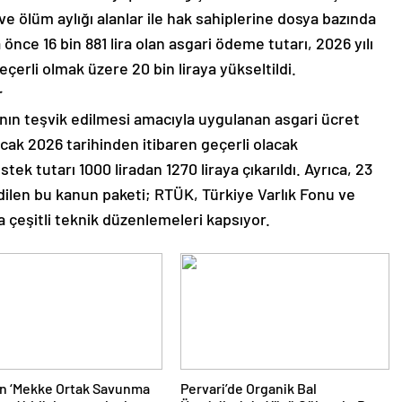
ük ve ölüm aylığı alanlar ile hak sahiplerine dosya bazında
a önce 16 bin 881 lira olan asgari ödeme tutarı, 2026 yılı
erli olmak üzere 20 bin liraya yükseltildi.
r
anın teşvik edilmesi amacıyla uygulanan asgari ücret
Ocak 2026 tarihinden itibaren geçerli olacak
k tutarı 1000 liradan 1270 liraya çıkarıldı. Ayrıca, 23
ilen bu kanun paketi; RTÜK, Türkiye Varlık Fonu ve
 çeşitli teknik düzenlemeleri kapsıyor.
n ‘Mekke Ortak Savunma
Pervari’de Organik Bal