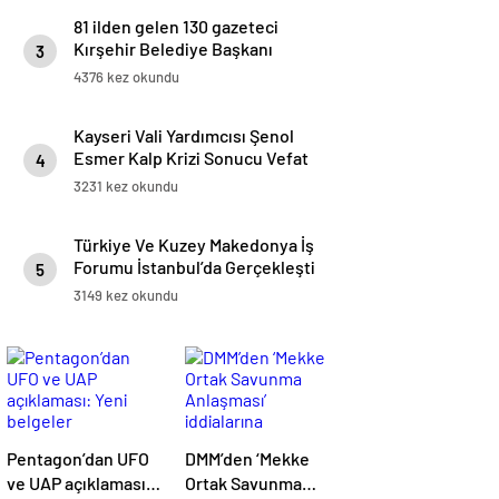
81 ilden gelen 130 gazeteci
Kırşehir Belediye Başkanı
3
Ekicioğlu ile Buluştu
4376 kez okundu
Kayseri Vali Yardımcısı Şenol
Esmer Kalp Krizi Sonucu Vefat
4
Etti
3231 kez okundu
Türkiye Ve Kuzey Makedonya İş
Forumu İstanbul’da Gerçekleşti
5
3149 kez okundu
Pentagon’dan UFO
DMM’den ‘Mekke
ve UAP açıklaması:
Ortak Savunma