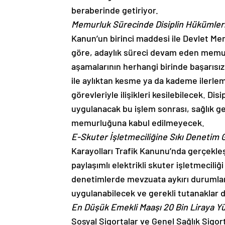
beraberinde getiriyor.
Memurluk Sürecinde Disiplin Hükümleri
Kanun’un birinci maddesi ile Devlet Mem
göre, adaylık süreci devam eden memurla
aşamalarının herhangi birinde başarısız
ile aylıktan kesme ya da kademe ilerle
görevleriyle ilişikleri kesilebilecek. Dis
uygulanacak bu işlem sonrası, sağlık ger
memurluğuna kabul edilmeyecek.
E-Skuter İşletmeciliğine Sıkı Denetim G
Karayolları Trafik Kanunu’nda gerçekleş
paylaşımlı elektrikli skuter işletmeciliğ
denetimlerde mevzuata aykırı durumları
uygulanabilecek ve gerekli tutanaklar 
En Düşük Emekli Maaşı 20 Bin Liraya Yü
Sosyal Sigortalar ve Genel Sağlık Sigor