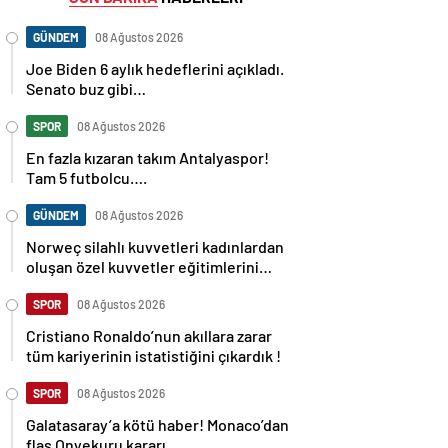
GÜNDEM
08 Ağustos 2026
Joe Biden 6 aylık hedeflerini açıkladı.
Senato buz gibi…
SPOR
08 Ağustos 2026
En fazla kızaran takım Antalyaspor!
Tam 5 futbolcu….
GÜNDEM
08 Ağustos 2026
Norweç silahlı kuvvetleri kadınlardan
oluşan özel kuvvetler eğitimlerini
başlattı.
SPOR
08 Ağustos 2026
Cristiano Ronaldo’nun akıllara zarar
tüm kariyerinin istatistiğini çıkardık !
SPOR
08 Ağustos 2026
Galatasaray’a kötü haber! Monaco’dan
flaş Onyekuru kararı.