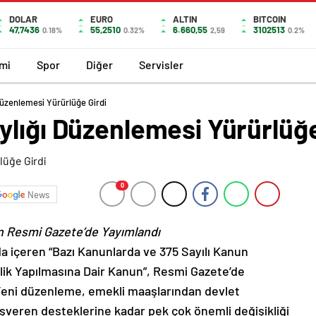
DOLAR
EURO
ALTIN
BITCOIN
47,7436
55,2510
6.660,55
3102513
0.18%
0.32%
2,59
0.2%
mi
Spor
Diğer
Servisler
üzenlemesi Yürürlüğe Girdi
lığı Düzenlemesi Yürürlüğe
0
News
n Resmi Gazete’de Yayımlandı
 da içeren “Bazı Kanunlarda ve 375 Sayılı Kanun
k Yapılmasına Dair Kanun”, Resmi Gazete’de
Yeni düzenleme, emekli maaşlarından devlet
veren desteklerine kadar pek çok önemli değişikliği