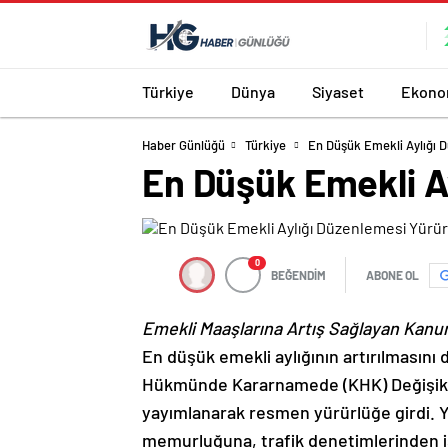
Türkiye
Dünya
Siyaset
Ekono
Haber Günlüğü
Türkiye
En Düşük Emekli Aylığı D
En Düşük Emekli Ay
0
BEĞENDİM
ABONE OL
Emekli Maaşlarına Artış Sağlayan Kanu
En düşük emekli aylığının artırılmasını
Hükmünde Kararnamede (KHK) Değişikli
yayımlanarak resmen yürürlüğe girdi. 
memurluğuna, trafik denetimlerinden iş