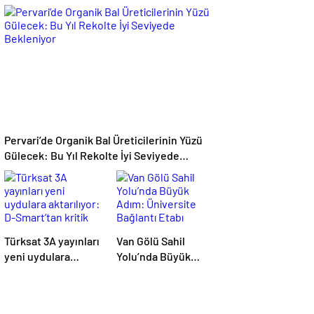
Yeni belgeler
Anlaşması’
kamuoyuyla
iddialarına
paylaşıldı
yalanlama
Pervari’de Organik Bal Üreticilerinin Yüzü
Gülecek: Bu Yıl Rekolte İyi Seviyede
Bekleniyor
Türksat 3A yayınları
Van Gölü Sahil
yeni uydulara
Yolu’nda Büyük
aktarılıyor: D-
Adım: Üniversite
Smart’tan kritik
Bağlantı Etabı
uyarı
Tamamlandı