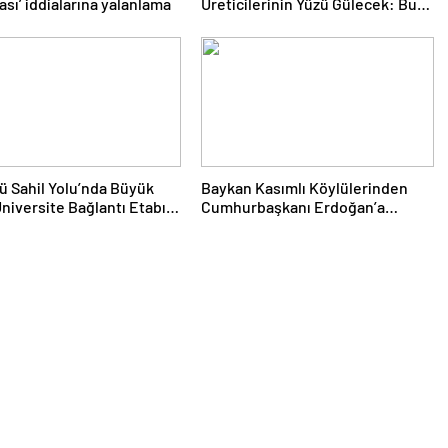
sı’ iddialarına yalanlama
Üreticilerinin Yüzü Gülecek: Bu
Yıl Rekolte İyi Seviyede
Bekleniyor
ü Sahil Yolu’nda Büyük
Baykan Kasımlı Köylülerinden
niversite Bağlantı Etabı
Cumhurbaşkanı Erdoğan’a
andı
“Terörsüz Türkiye” Teşekkürü