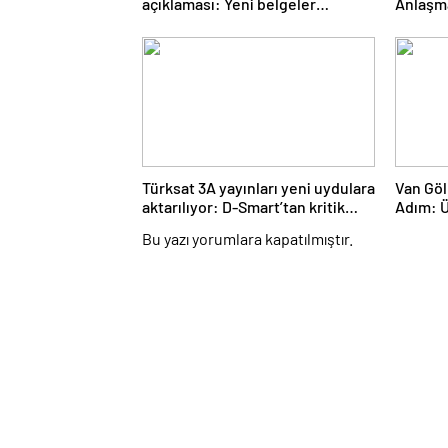
açıklaması: Yeni belgeler
Anlaşma
kamuoyuyla paylaşıldı
Türksat 3A yayınları yeni uydulara
Van Göl
aktarılıyor: D-Smart’tan kritik
Adım: Ü
uyarı
Tamaml
Bu yazı yorumlara kapatılmıştır.