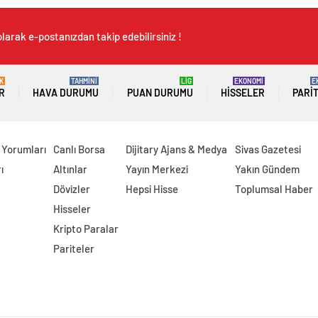
larak e-postanızdan takip edebilirsiniz !
K
TAHMİNİ
LİG
EKONOMİ
E
R
HAVA DURUMU
PUAN DURUMU
HISSELER
PARI
 Yorumları
Canlı Borsa
Dijitary Ajans & Medya
Sivas Gazetesi
ı
Altınlar
Yayın Merkezi
Yakın Gündem
Dövizler
Hepsi Hisse
Toplumsal Haber
Hisseler
Kripto Paralar
Pariteler