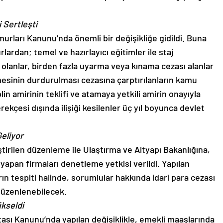
 Sertleşti
urları Kanunu’nda önemli bir değişikliğe gidildi. Buna
rdan; temel ve hazırlayıcı eğitimler ile staj
 olanlar, birden fazla uyarma veya kınama cezası alanlar
mesinin durdurulması cezasına çarptırılanların kamu
iplin amirinin teklifi ve atamaya yetkili amirin onayıyla
ekçesi dışında ilişiği kesilenler üç yıl boyunca devlet
eliyor
tirilen düzenleme ile Ulaştırma ve Altyapı Bakanlığına,
i yapan firmaları denetleme yetkisi verildi. Yapılan
n tespiti halinde, sorumlular hakkında idari para cezası
düzenlenebilecek.
kseldi
tası Kanunu’nda yapılan değişiklikle, emekli maaşlarında