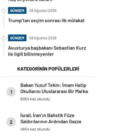
GÜNDEM
08 Ağustos 2026
Trump’tan seçim sonrası ilk mülakat
GÜNDEM
08 Ağustos 2026
Avusturya başbakanı Sebastian Kurz
ile ilgili bilinmeyenler
KATEGORİNİN POPÜLERLERİ
Bakan Yusuf Tekin: İmam Hatip
Okullarını Uluslararası Bir Marka
1
Haline Getireceğiz
8054 kez okundu
İsrail, İran’ın Balistik Füze
Saldırılarının Ardından Gazze
2
Sınır Kapılarını Kapattı
4954 kez okundu