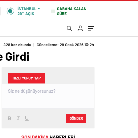
SABAHA KALAN
İSTANBUL
SÜRE
29°
AÇIK
428 kez okundu
|
Güncelleme: 29 Ocak 2026 13:24
 Girdi
HIZLI YORUM YAP
GÖNDER
SON DAKİKA
HABERLERİ