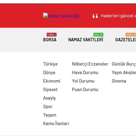
Haberleri güncel o
CANLI
ANLIK
GÜNLÜ
BORSA
NAMAZ VAKITLERI
GAZETELE
Türkiye
Nöbetçi Eczaneler
Günlük Burç
Dünya
Hava Durumu
Yayın Akışlar
Ekonomi
Yol Durumu
Sinema
Siyaset
Puan Durumu
Asayiş
Spor
Yaşam
Kamu İlanları