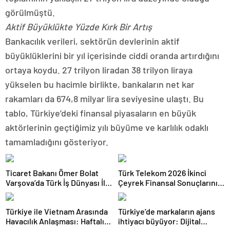
görülmüştü.
Aktif Büyüklükte Yüzde Kırk Bir Artış
Bankacılık verileri, sektörün devlerinin aktif
büyüklüklerini bir yıl içerisinde ciddi oranda artırdığını
ortaya koydu. 27 trilyon liradan 38 trilyon liraya
yükselen bu hacimle birlikte, bankaların net kar
rakamları da 674,8 milyar lira seviyesine ulaştı. Bu
tablo, Türkiye’deki finansal piyasaların en büyük
aktörlerinin geçtiğimiz yılı büyüme ve karlılık odaklı
tamamladığını gösteriyor.
Ticaret Bakanı Ömer Bolat
Türk Telekom 2026 İkinci
Varşova’da Türk İş Dünyası İle
Çeyrek Finansal Sonuçlarını
Buluştu: Ticaret Hacmi 12,5
Açıkladı: Yarı Yıl Geliri 142
Milyar Dolara Ulaştı
Milyar TL’yi Aştı
Türkiye ile Vietnam Arasında
Türkiye’de markaların ajans
Havacılık Anlaşması: Haftalık
ihtiyacı büyüyor: Dijital