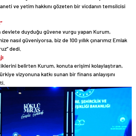
neti ve yetim hakkını gözeten bir vicdanın temsilcisi
”
a devlete duyduğu güvene vurgu yapan Kurum,
ze nasıl güveniyorsa, biz de 100 yıllık çınarımız Emlak
ruz” dedi.
jı
klerini belirten Kurum, konuta erişimi kolaylaştıran,
ürkiye vizyonuna katkı sunan bir finans anlayışını
i.