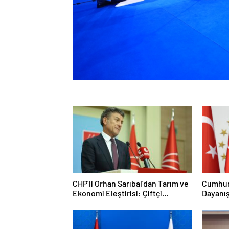
CHP’li Orhan Sarıbal’dan Tarım ve
Cumhurb
Ekonomi Eleştirisi: Çiftçi
Dayanı
Kaderiyle Baş Başa Kaldı
Bütünl
Güçlend
Teklifi