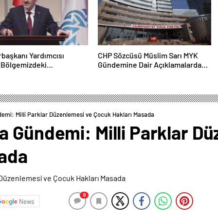
u
başkanı Yardımcısı
CHP Sözcüsü Müslim Sarı MYK
 Bölgemizdeki
Gündemine Dair Açıklamalarda
list Tuzakları Boşa
Bulundu: 8 İl Başkanlığına Atama
aya Devam Edeceğiz
Yapıldı
emi: Milli Parklar Düzenlemesi ve Çocuk Hakları Masada
a Gündemi: Milli Parklar D
sada
0
News