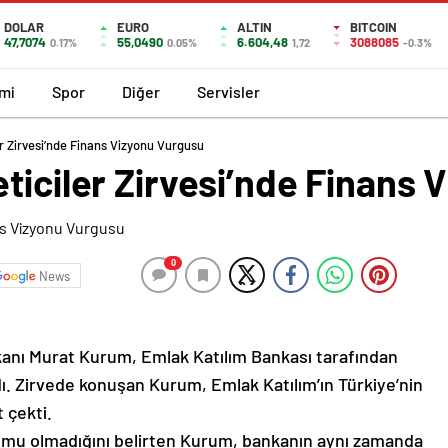
DOLAR
EURO
ALTIN
BITCOIN
47,7074
55,0490
6.604,48
3088085
0.17%
0.05%
1,72
-0.3%
mi
Spor
Diğer
Servisler
r Zirvesi’nde Finans Vizyonu Vurgusu
ticiler Zirvesi’nde Finans
0
News
Bakanı Murat Kurum, Emlak Katılım Bankası tarafından
dı. Zirvede konuşan Kurum, Emlak Katılım’ın Türkiye’nin
 çekti.
urumu olmadığını belirten Kurum, bankanın aynı zamanda