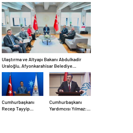
Ekonomi Eleştirisi:
Dayanışma ve
Çiftçi Kaderiyle Baş
Toplumsal
Başa Kaldı
Bütünleşmenin
Güçlendirilmesine
Dair Kanun Teklifi
Gazi Meclisimizin
Takdirine Sunuldu
Ulaştırma ve Altyapı Bakanı Abdulkadir
Uraloğlu, Afyonkarahisar Belediye
Başkanlarıyla Bir Araya Geldi
Cumhurbaşkanı
Cumhurbaşkanı
Recep Tayyip
Yardımcısı Yılmaz:
Erdoğan
Bölgemizdeki
Başkanlığında
Emperyalist
Toplanan AK Parti
Tuzakları Boşa