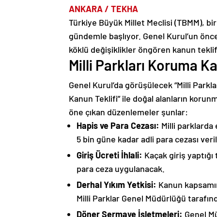
ANKARA / TEKHA
Türkiye Büyük Millet Meclisi (TBMM), bir
gündemle başlıyor. Genel Kurul’un önce
köklü değişiklikler öngören kanun teklif
Milli Parkları Koruma K
Genel Kurul’da görüşülecek “Milli Parkl
Kanun Teklifi” ile doğal alanların korunm
öne çıkan düzenlemeler şunlar:
Hapis ve Para Cezası:
Milli parklarda 
5 bin güne kadar adli para cezası veri
Giriş Ücreti İhlali:
Kaçak giriş yaptığı t
para ceza uygulanacak.
Derhal Yıkım Yetkisi:
Kanun kapsamınd
Milli Parklar Genel Müdürlüğü tarafınd
Döner Sermaye İşletmeleri:
Genel Mü