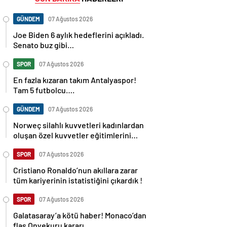
GÜNDEM
07 Ağustos 2026
Joe Biden 6 aylık hedeflerini açıkladı.
Senato buz gibi…
SPOR
07 Ağustos 2026
En fazla kızaran takım Antalyaspor!
Tam 5 futbolcu….
GÜNDEM
07 Ağustos 2026
Norweç silahlı kuvvetleri kadınlardan
oluşan özel kuvvetler eğitimlerini
başlattı.
SPOR
07 Ağustos 2026
Cristiano Ronaldo’nun akıllara zarar
tüm kariyerinin istatistiğini çıkardık !
SPOR
07 Ağustos 2026
Galatasaray’a kötü haber! Monaco’dan
flaş Onyekuru kararı.