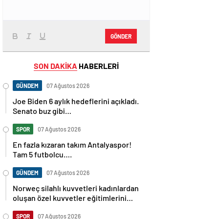
GÖNDER
SON DAKİKA
HABERLERİ
GÜNDEM
07 Ağustos 2026
Joe Biden 6 aylık hedeflerini açıkladı.
Senato buz gibi…
SPOR
07 Ağustos 2026
En fazla kızaran takım Antalyaspor!
Tam 5 futbolcu….
GÜNDEM
07 Ağustos 2026
Norweç silahlı kuvvetleri kadınlardan
oluşan özel kuvvetler eğitimlerini
başlattı.
SPOR
07 Ağustos 2026