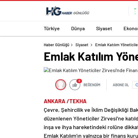
Türkiye
Dünya
Siyaset
Ekono
Haber Günlüğü
Siyaset
Emlak Katılım Yöneticile
Emlak Katılım Yöne
0
BEĞENDİM
ABONE OL
ANKARA /TEKHA
Çevre, Şehircilik ve İklim Değişikliği 
düzenlenen Yöneticiler Zirvesi’ne katıl
inşa ve ihya hareketindeki rolüne dikkat
Emlak Katılım’ın yalnızca bir finans k