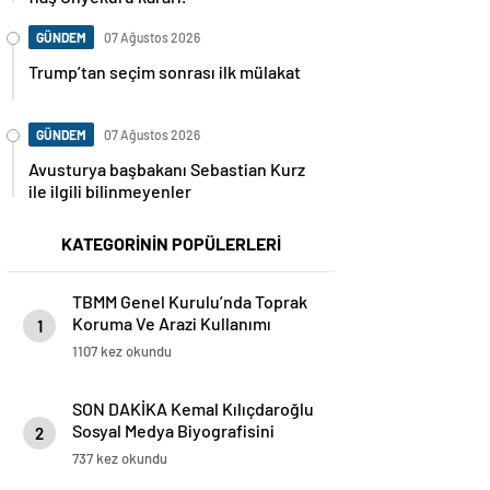
GÜNDEM
07 Ağustos 2026
Trump’tan seçim sonrası ilk mülakat
GÜNDEM
07 Ağustos 2026
Avusturya başbakanı Sebastian Kurz
ile ilgili bilinmeyenler
KATEGORİNİN POPÜLERLERİ
TBMM Genel Kurulu’nda Toprak
Koruma Ve Arazi Kullanımı
1
Kanun Teklifi’nin 4 Maddesi
1107 kez okundu
Daha Kabul Edildi
SON DAKİKA Kemal Kılıçdaroğlu
Sosyal Medya Biyografisini
2
Güncelledi: CHP Genel
737 kez okundu
Başkanlığını İlan Etti