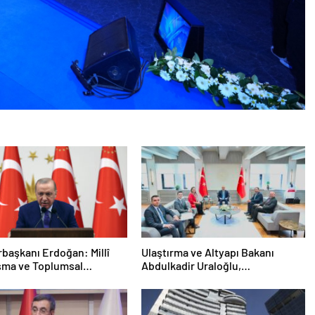
aşkanı Erdoğan: Millî
Ulaştırma ve Altyapı Bakanı
şma ve Toplumsal
Abdulkadir Uraloğlu,
eşmenin
Afyonkarahisar Belediye
irilmesine Dair Kanun
Başkanlarıyla Bir Araya Geldi
 Gazi Meclisimizin Takdirine