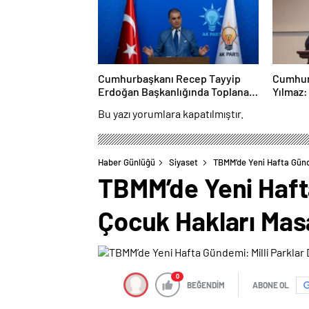
Sunuld
Cumhurbaşkanı Recep Tayyip
Cumhur
Erdoğan Başkanlığında Toplanan
Yılmaz:
AK Parti MKYK’da Gündem
Emperya
Bu yazı yorumlara kapatılmıştır.
“Terörsüz Türkiye” Süreci Oldu
Çıkarm
Haber Günlüğü
Siyaset
TBMM’de Yeni Hafta Günd
TBMM’de Yeni Haft
Çocuk Hakları Ma
0
BEĞENDİM
ABONE OL