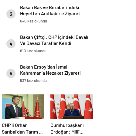
Bakan Bak ve Beraberindeki
Heyetten Anıtkabir’e Ziyaret
3
640 kez okundu
Bakan Çiftçi: CHP İçindeki Davalı
Ve Davacı Taraflar Kendi
4
Aralarında Anlaşmadılar
610 kez okundu
Bakan Ersoy’dan İsmail
Kahraman’a Nezaket Ziyareti
5
537 kez okundu
CHP’li Orhan
Cumhurbaşkanı
Sarıbal’dan Tarım ve
Erdoğan: Millî