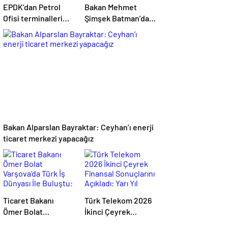
EPDK’dan Petrol
Bakan Mehmet
Ofisi terminalleri
Şimşek Batman’da:
için yeni tarife
Muazzam bir hizmet
kararı
fırtınası var
Bakan Alparslan Bayraktar: Ceyhan’ı enerji
ticaret merkezi yapacağız
Ticaret Bakanı
Türk Telekom 2026
Ömer Bolat
İkinci Çeyrek
Varşova’da Türk İş
Finansal