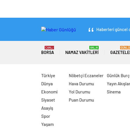
Haberleri güncel o
CANLI
ANLIK
GÜNLÜ
BORSA
NAMAZ VAKITLERI
GAZETELE
Türkiye
Nöbetçi Eczaneler
Günlük Burç
Dünya
Hava Durumu
Yayın Akışlar
Ekonomi
Yol Durumu
Sinema
Siyaset
Puan Durumu
Asayiş
Spor
Yaşam