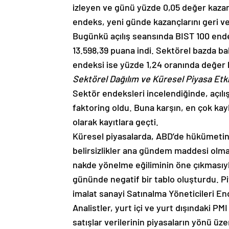
izleyen ve günü yüzde 0,05 değer kaza
endeks, yeni günde kazançlarını geri ve
Bugünkü açılış seansında BIST 100 ende
13.598,39 puana indi. Sektörel bazda ba
endeksi ise yüzde 1,24 oranında değer 
Sektörel Dağılım ve Küresel Piyasa Etki
Sektör endeksleri incelendiğinde, açılış
faktoring oldu. Buna karşın, en çok kay
olarak kayıtlara geçti.
Küresel piyasalarda, ABD’de hükümetin 
belirsizlikler ana gündem maddesi olma
nakde yönelme eğiliminin öne çıkmasıyla 
gününde negatif bir tablo oluşturdu. 
imalat sanayi Satınalma Yöneticileri E
Analistler, yurt içi ve yurt dışındaki P
satışlar verilerinin piyasaların yönü üze