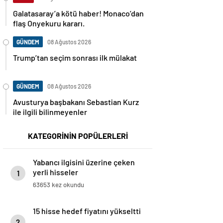
Galatasaray’a kötü haber! Monaco’dan
flaş Onyekuru kararı.
GÜNDEM
08 Ağustos 2026
Trump’tan seçim sonrası ilk mülakat
GÜNDEM
08 Ağustos 2026
Avusturya başbakanı Sebastian Kurz
ile ilgili bilinmeyenler
KATEGORİNİN POPÜLERLERİ
Yabancı ilgisini üzerine çeken
yerli hisseler
1
63653 kez okundu
15 hisse hedef fiyatını yükseltti
2