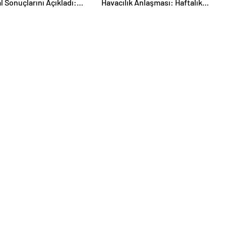
l Sonuçlarını Açıkladı:
Havacılık Anlaşması: Haftalık
 Geliri 142 Milyar TL’yi Aştı
Sefer Sayısı 42’ye Yükseldi