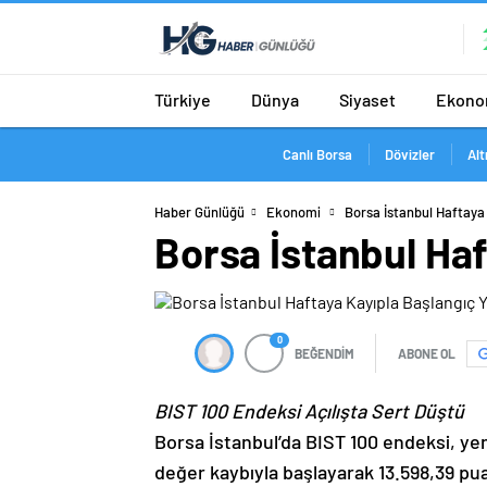
Türkiye
Dünya
Siyaset
Ekono
Canlı Borsa
Dövizler
Alt
Haber Günlüğü
Ekonomi
Borsa İstanbul Haftaya
Borsa İstanbul Haf
0
BEĞENDİM
ABONE OL
BIST 100 Endeksi Açılışta Sert Düştü
Borsa İstanbul’da BIST 100 endeksi, yen
değer kaybıyla başlayarak 13.598,39 puan