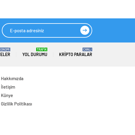
Dünyası İle Buluştu:
Sonuçlarını
Ticaret Hacmi 12,5
Açıkladı: Yarı Yıl
Milyar Dolara Ulaştı
Geliri 142 Milyar
TL’yi Aştı
KONOMİ
TRAFİK
CANLI
TELER
YOL DURUMU
KRIPTO PARALAR
Hakkımızda
İletişim
Künye
Gizlilik Politikası