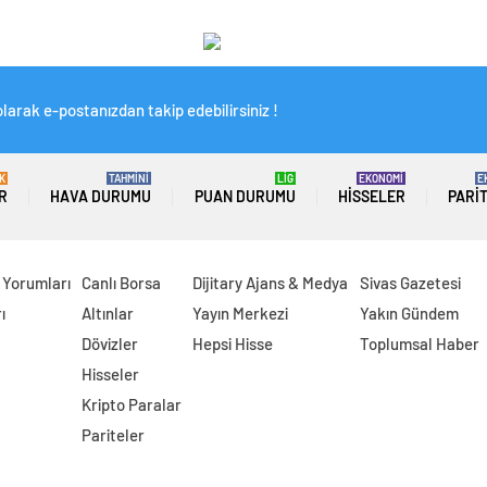
larak e-postanızdan takip edebilirsiniz !
K
TAHMİNİ
LİG
EKONOMİ
E
R
HAVA DURUMU
PUAN DURUMU
HISSELER
PARI
 Yorumları
Canlı Borsa
Dijitary Ajans & Medya
Sivas Gazetesi
ı
Altınlar
Yayın Merkezi
Yakın Gündem
Dövizler
Hepsi Hisse
Toplumsal Haber
Hisseler
Kripto Paralar
Pariteler