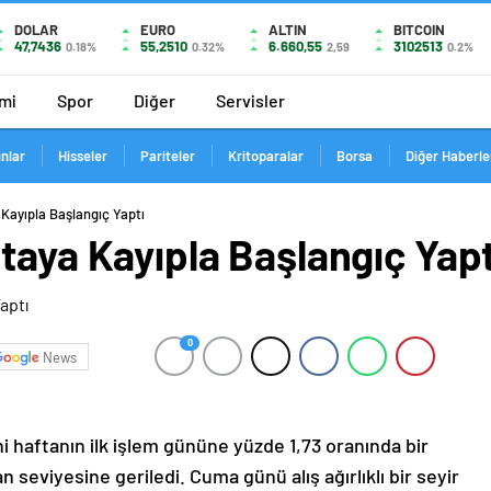
DOLAR
EURO
ALTIN
BITCOIN
47,7436
55,2510
6.660,55
3102513
0.18%
0.32%
2,59
0.2%
mi
Spor
Diğer
Servisler
ınlar
Hisseler
Pariteler
Kritoparalar
Borsa
Diğer Haberle
 Kayıpla Başlangıç Yaptı
taya Kayıpla Başlangıç Yapt
0
News
i haftanın ilk işlem gününe yüzde 1,73 oranında bir
 seviyesine geriledi. Cuma günü alış ağırlıklı bir seyir