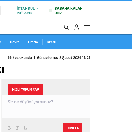
SABAHA KALAN
İSTANBUL
SÜRE
29°
AÇIK
r
Döviz
Emtia
Kredi
66 kez okundu
|
Güncelleme: 2 Şubat 2026 11:21
ı
HIZLI YORUM YAP
GÖNDER