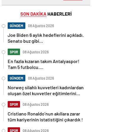
SON DAKİKA
HABERLERİ
GÜNDEM
08 Ağustos 2026
Joe Biden 6 aylık hedeflerini açıkladı.
Senato buz gibi…
SPOR
08 Ağustos 2026
En fazla kızaran takım Antalyaspor!
Tam 5 futbolcu….
GÜNDEM
08 Ağustos 2026
Norweç silahlı kuvvetleri kadınlardan
oluşan özel kuvvetler eğitimlerini
başlattı.
SPOR
08 Ağustos 2026
Cristiano Ronaldo’nun akıllara zarar
tüm kariyerinin istatistiğini çıkardık !
SPOR
08 Ağustos 2026