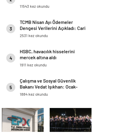
11543 kez okundu
TCMB Nisan Ayı Ödemeler
Dengesi Verilerini Açıkladı: Cari
3
Açık 5 Milyar 695 Milyon Dolar
2531 kez okundu
Oldu
HSBC, havacılık hisselerini
mercek altına aldı
4
1911 kez okundu
Çalışma ve Sosyal Güvenlik
Bakanı Vedat Işıkhan: Ocak-
5
Mayıs Ayları Arasında 590 Bine
1884 kez okundu
Yakın İşe Yerleştirmeye Aracılık
Ettik