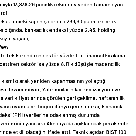
ncıyla 13.838,29 puanlık rekor seviyeden tamamlayan
rdi.
ksi, önceki kapanışa oranla 239,90 puan azalarak
kıldığında, bankacılık endeksi yüzde 2,45, holding
kaybı yaşadı.
leri
ta tek kazandıran sektör yüzde 1 ile finansal kiralama
bettiren sektör ise yüzde 8,1’lik düşüşle madencilik
kısmi olarak yeniden kapanmasının yol açtığı
ya devam ediyor. Yatırımcıların kar realizasyonu ve
varlık fiyatlarında görülen geri çekilme, haftanın ilk
Piyasa oyuncuları bugün dünya genelinde açıklanacak
ndeksi (PMI) verilerine odaklanmış durumda.
MI verilerinin yanı sıra Almanya’da açıklanacak perakende
rinde etkili olacağını ifade etti. Teknik açıdan BIST 100