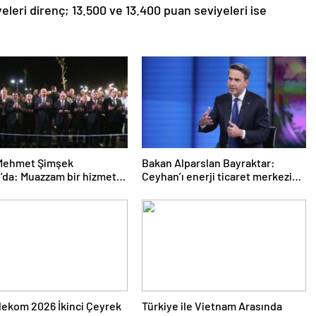
leri direnç; 13.500 ve 13.400 puan seviyeleri ise
Mehmet Şimşek
Bakan Alparslan Bayraktar:
da: Muazzam bir hizmet
Ceyhan’ı enerji ticaret merkezi
ı var
yapacağız
lekom 2026 İkinci Çeyrek
Türkiye ile Vietnam Arasında