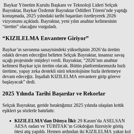
Baykar Yönetim Kurulu Başkanı ve Teknoloji Lideri Selçuk
Bayraktar, Baykar Özdemir Bayraktar Ödülleri Töreni’nde yaptığı
konuşmada, 2025 yılındaki tarihi başarıları özetleyerek 2026
vizyonunu açıkladı. Bayraktar, yeni yılın anahtar kelimesinin
“üretim” olacağını vurguladı.
“KIZILELMA Envantere Giriyor”
Baykar’ın savunma sanayisindeki yükselişinin 2026’da üretim
odaklı devam edeceğini belirten Selçuk Bayraktar, insansız savaş
uçağı projesinde müjdeyi verdi. Bayraktar, “2026’nın anahtar
kelimesi Baykar için üretim olacak. Bütün platformlarımızda hızlı
üretime, yapay zeka destekli sürü teknolojisine hızla ilerlemeye
devam edeceğiz. İnşallah KIZILELMA envantere girip göreve
başlayacak” dedi.
2025 Yılında Tarihi Başarılar ve Rekorlar
Selçuk Bayraktar, geride bıraktığımız 2025 yılında ulaşılan kritik
eşikleri şu sözlerle hatırlattı:
KIZILELMA’dan Dünya İlki:
29 Kasım’da ASELSAN
AESA radarı ve TÜBİTAK’ın Gökdoğan füzesiyle görüş
ötesi atış yapıldı. Hemen ardından iki KIZILELMA yakın kol