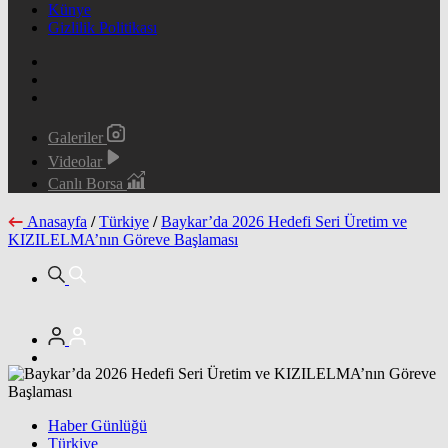
Künye
Gizlilik Politikası
Galeriler
Videolar
Canlı Borsa
Anasayfa
/
Türkiye
/
Baykar’da 2026 Hedefi Seri Üretim ve
KIZILELMA’nın Göreve Başlaması
Haber Günlüğü
Türkiye