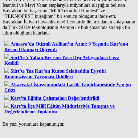
İstanbul ve Mavi Vatan etaplarıyla milyonlara ulaştığını belirten
Bayraktar, bu başarının “Milli Teknoloji Hamlesi” ve
“TEKNOFEST kuşağının” bir sonucu olduğunu ifade etti.
Bayraktar, İtalyan havacılık devi Leonardo ile imzalanan anlaşmanın
da Türk SİHA teknolojisinin Avrupa ile buluşmasında stratejik bir
adım olduğunu hatırlattı.
Amasya’da Otizmli Asilhan’ın Azmi: 9 Yaşında Kur’an-ı
Kerim Okumayı Öğrendi
Siirt’te 5 Yaban Keçisini Yasa Dışı Avlayanlara Ceza
Kesildi
Siirt’te Yaz Kur’an Kursu Selahaddin Eyyubi
Kompozisyon Yarışması Ödülleri
Akaryakıt İstasyonundaki Lastik Tamirhanesinde Yangın
Çıktı
Kars’ta Eğitim Çalışmaları Değerlendirildi
Kars’ta İlçe Millî Eğitim Müdürleriyle Tanışma ve
Değerlendirme Toplantısı
Bu yazı yorumlara kapatılmıştır.