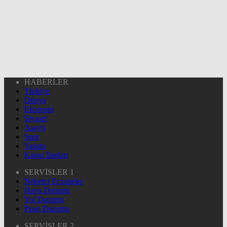
HABERLER
Türkiye
Dünya
Ekonomi
Siyaset
Asayiş
Spor
Yaşam
Kamu İlanları
SERVİSLER 1
Nöbetçi Eczaneler
Hava Durumu
Yol Durumu
Puan Durumu
SERVİSLER 2