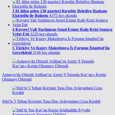
3
81 ilden gelen 130 gazeteci Kırşehir Belediye Başkanı
Ekicioğlu ile Buluştu
4375 kez okundu
4
Kayseri Vali Yardımcısı Şenol Esmer Kalp Krizi Sonucu
Vefat Etti
3229 kez okundu
5
Türkiye Ve Kuzey Makedonya İş Forumu İstanbul’da
Gerçekleşti
3146 kez okundu
Amasya’da Otizmli Asilhan’ın Azmi: 9 Yaşında Kur’an-ı Kerim
Okumayı Öğrendi
Siirt’te 5 Yaban Keçisini Yasa Dışı Avlayanlara Ceza Kesildi