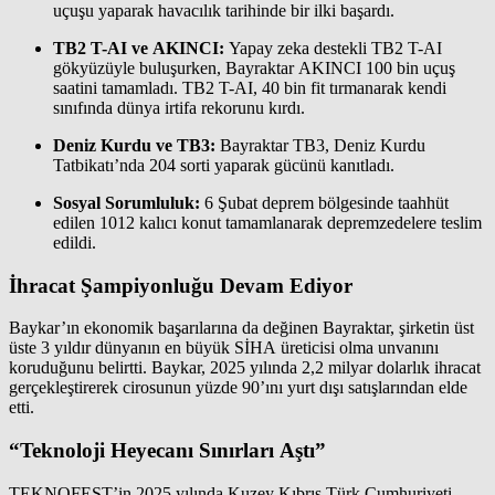
uçuşu yaparak havacılık tarihinde bir ilki başardı.
TB2 T-AI ve AKINCI:
Yapay zeka destekli TB2 T-AI
gökyüzüyle buluşurken, Bayraktar AKINCI 100 bin uçuş
saatini tamamladı. TB2 T-AI, 40 bin fit tırmanarak kendi
sınıfında dünya irtifa rekorunu kırdı.
Deniz Kurdu ve TB3:
Bayraktar TB3, Deniz Kurdu
Tatbikatı’nda 204 sorti yaparak gücünü kanıtladı.
Sosyal Sorumluluk:
6 Şubat deprem bölgesinde taahhüt
edilen 1012 kalıcı konut tamamlanarak depremzedelere teslim
edildi.
İhracat Şampiyonluğu Devam Ediyor
Baykar’ın ekonomik başarılarına da değinen Bayraktar, şirketin üst
üste 3 yıldır dünyanın en büyük SİHA üreticisi olma unvanını
koruduğunu belirtti. Baykar, 2025 yılında 2,2 milyar dolarlık ihracat
gerçekleştirerek cirosunun yüzde 90’ını yurt dışı satışlarından elde
etti.
“Teknoloji Heyecanı Sınırları Aştı”
TEKNOFEST’in 2025 yılında Kuzey Kıbrıs Türk Cumhuriyeti,