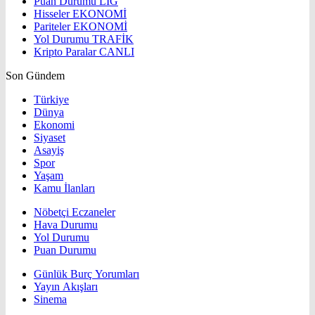
Puan Durumu
LİG
Hisseler
EKONOMİ
Pariteler
EKONOMİ
Yol Durumu
TRAFİK
Kripto Paralar
CANLI
Son Gündem
Türkiye
Dünya
Ekonomi
Siyaset
Asayiş
Spor
Yaşam
Kamu İlanları
Nöbetçi Eczaneler
Hava Durumu
Yol Durumu
Puan Durumu
Günlük Burç Yorumları
Yayın Akışları
Sinema