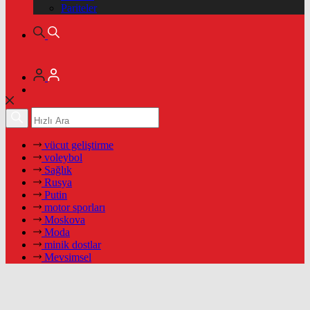
Pariteler
vücut geliştirme
voleybol
Sağlık
Rusya
Putin
motor sporları
Moskova
Moda
minik dostlar
Mevsimsel