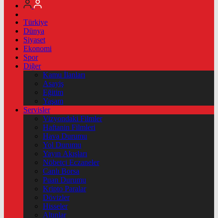
Türkiye
Dünya
Siyaset
Ekonomi
Spor
Diğer
Kamu İlanları
Asayiş
Eğitim
Yaşam
Servisler
Vizyondaki Filmler
Haftanin Filmleri
Hava Durumu
Yol Durumu
Yayın Akışları
Nöbetçi Eczaneler
Canlı Borsa
Puan Durumu
Kripto Paralar
Dövizler
Hisseler
Altınlar