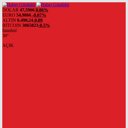
DOLAR
47,5966
0.06%
EURO
54,9866
-0.07%
ALTIN
6.490,24
-0,09
BITCOIN
3065823
-0.5%
İstanbul
30°
AÇIK