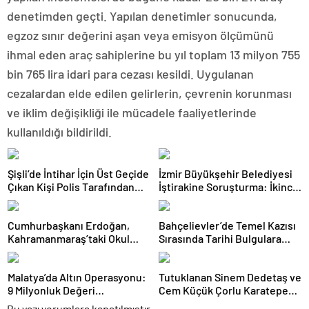
denetimden geçti. Yapılan denetimler sonucunda,
egzoz sınır değerini aşan veya emisyon ölçümünü
ihmal eden araç sahiplerine bu yıl toplam 13 milyon 755
bin 765 lira idari para cezası kesildi. Uygulanan
cezalardan elde edilen gelirlerin, çevrenin korunması
ve iklim değişikliği ile mücadele faaliyetlerinde
kullanıldığı bildirildi.
Şişli’de İntihar İçin Üst Geçide
İzmir Büyükşehir Belediyesi
Çıkan Kişi Polis Tarafından
İştirakine Soruşturma: İkinci
İkna Edildi
Dalgada 2 Gözaltı
Cumhurbaşkanı Erdoğan,
Bahçelievler’de Temel Kazısı
Kahramanmaraş’taki Okul
Sırasında Tarihi Bulgulara
Saldırısında Hayatını
Rastlandı
Kaybedenlerin Ailelerini
Malatya’da Altın Operasyonu:
Tutuklanan Sinem Dedetaş ve
Kabul Etti
9 Milyonluk Değeri
Cem Küçük Çorlu Karatepe
Değiştirilmiş Altın Ele
Ceza İnfaz Kurumu’na sevk
Bu yazı yorumlara kapatılmıştır.