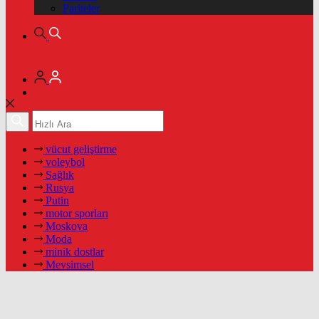
Pariteler
vücut geliştirme
voleybol
Sağlık
Rusya
Putin
motor sporları
Moskova
Moda
minik dostlar
Mevsimsel