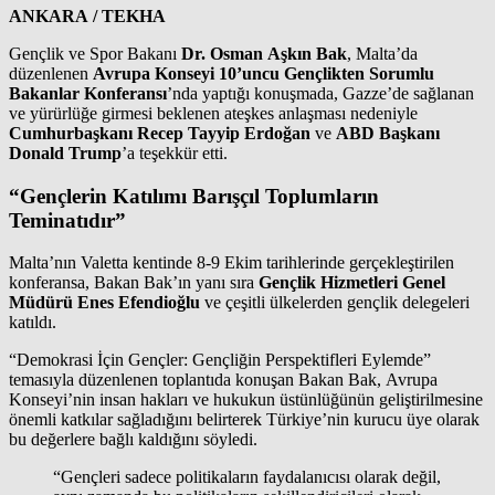
ANKARA / TEKHA
Gençlik ve Spor Bakanı
Dr. Osman Aşkın Bak
, Malta’da
düzenlenen
Avrupa Konseyi 10’uncu Gençlikten Sorumlu
Bakanlar Konferansı
’nda yaptığı konuşmada, Gazze’de sağlanan
ve yürürlüğe girmesi beklenen ateşkes anlaşması nedeniyle
Cumhurbaşkanı Recep Tayyip Erdoğan
ve
ABD Başkanı
Donald Trump
’a teşekkür etti.
“Gençlerin Katılımı Barışçıl Toplumların
Teminatıdır”
Malta’nın Valetta kentinde 8-9 Ekim tarihlerinde gerçekleştirilen
konferansa, Bakan Bak’ın yanı sıra
Gençlik Hizmetleri Genel
Müdürü Enes Efendioğlu
ve çeşitli ülkelerden gençlik delegeleri
katıldı.
“Demokrasi İçin Gençler: Gençliğin Perspektifleri Eylemde”
temasıyla düzenlenen toplantıda konuşan Bakan Bak, Avrupa
Konseyi’nin insan hakları ve hukukun üstünlüğünün geliştirilmesine
önemli katkılar sağladığını belirterek Türkiye’nin kurucu üye olarak
bu değerlere bağlı kaldığını söyledi.
“Gençleri sadece politikaların faydalanıcısı olarak değil,