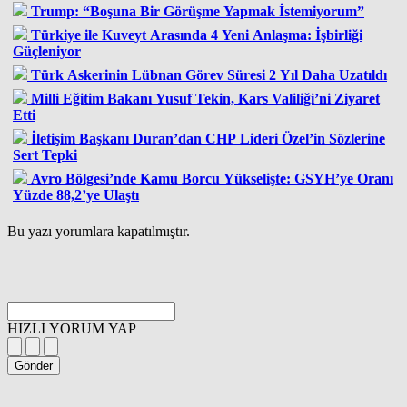
Trump: “Boşuna Bir Görüşme Yapmak İstemiyorum”
Türkiye ile Kuveyt Arasında 4 Yeni Anlaşma: İşbirliği
Güçleniyor
Türk Askerinin Lübnan Görev Süresi 2 Yıl Daha Uzatıldı
Milli Eğitim Bakanı Yusuf Tekin, Kars Valiliği’ni Ziyaret
Etti
İletişim Başkanı Duran’dan CHP Lideri Özel’in Sözlerine
Sert Tepki
Avro Bölgesi’nde Kamu Borcu Yükselişte: GSYH’ye Oranı
Yüzde 88,2’ye Ulaştı
Bu yazı yorumlara kapatılmıştır.
HIZLI YORUM YAP
Gönder