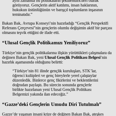
aynı zamanda bu politikaların şekillendiricileri olarak
görüyoruz. Gençlerin aktif katılımı, insan haklarının,
hukukun üstünlüğünün ve barışçıl toplumların inşasının
teminatıdır.”
Bakan Bak, Avrupa Konseyi’nin hazırladığı “Gençlik Perspektifi
Referans Çerçevesi”nin gençlerin olumlu değişimin aktif bir parçası
olmasını teşvik ettiğini de ifade etti.
“Ulusal Gençlik Politikamızı Yeniliyoruz”
Türkiye’nin gençlik politikalarına ilişkin yürüttükleri çalışmalara da
değinen Bakan Bak, yeni
Ulusal Gençlik Politikası Belgesi
’nin
hazırlık aşamasında olduğunu belirtti:
“Türkiye’nin 81 ilinde gençlik kuruluşları, STK’lar,
öğrenci kulüpleri ve genç bireylerle yerel çalıştaylar
düzenledik. Binlerce genç fikirlerini ve beklentilerini
doğrudan paylaştı. Bu sürecin sonunda gençlerle
birlikte hazırlanan yeni Ulusal Gençlik Politikası
Belgemizi yakında ilan edeceğiz.”
“Gazze’deki Gençlerin Umudu Diri Tutulmalı”
Gazze’de yaşanan insani krize de değinen Bakan Bak, ateşkes