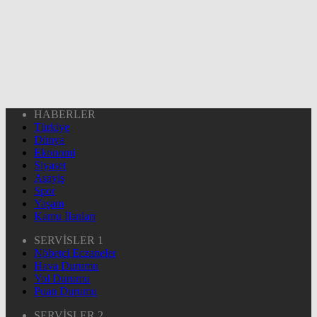
HABERLER
Türkiye
Dünya
Ekonomi
Siyaset
Asayiş
Spor
Yaşam
Kamu İlanları
SERVİSLER 1
Nöbetçi Eczaneler
Hava Durumu
Yol Durumu
Puan Durumu
SERVİSLER 2