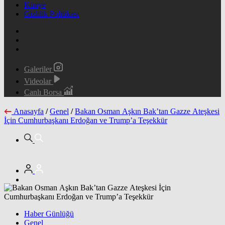
Künye
Gizlilik Politikası
Galeriler
Videolar
Canlı Borsa
Anasayfa
/
Genel
/
Bakan Osman Aşkın Bak’tan Gazze Ateşkesi
İçin Cumhurbaşkanı Erdoğan ve Trump’a Teşekkür
Haber Günlüğü
Genel