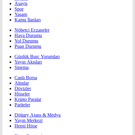
Asayiş
Spor
Yaşam
Kamu İlanları
Nöbetçi Eczaneler
Hava Durumu
Yol Durumu
Puan Durumu
Günlük Burç Yorumları
Yayın Akışları
Sinema
Canlı Borsa
Altınlar
Dövizler
Hisseler
Kripto Paralar
Pariteler
Dijitary Ajans & Medya
Yayın Merkezi
Hepsi Hisse