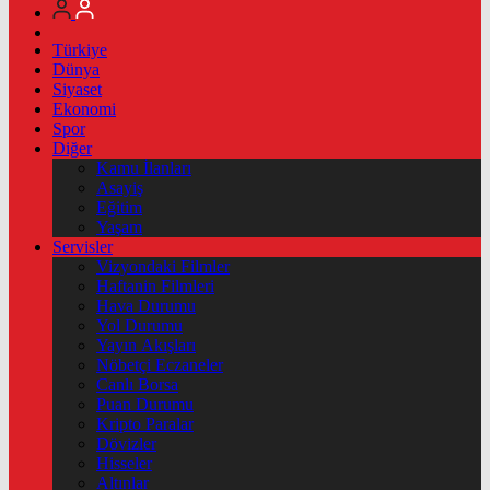
Türkiye
Dünya
Siyaset
Ekonomi
Spor
Diğer
Kamu İlanları
Asayiş
Eğitim
Yaşam
Servisler
Vizyondaki Filmler
Haftanin Filmleri
Hava Durumu
Yol Durumu
Yayın Akışları
Nöbetçi Eczaneler
Canlı Borsa
Puan Durumu
Kripto Paralar
Dövizler
Hisseler
Altınlar