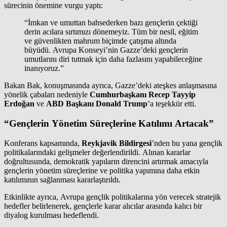
sürecinin önemine vurgu yaptı:
“İmkan ve umuttan bahsederken bazı gençlerin çektiği
derin acılara sırtımızı dönemeyiz. Tüm bir nesil, eğitim
ve güvenlikten mahrum biçimde çatışma altında
büyüdü. Avrupa Konseyi’nin Gazze’deki gençlerin
umutlarını diri tutmak için daha fazlasını yapabileceğine
inanıyoruz.”
Bakan Bak, konuşmasında ayrıca, Gazze’deki ateşkes anlaşmasına
yönelik çabaları nedeniyle
Cumhurbaşkanı Recep Tayyip
Erdoğan
ve
ABD Başkanı Donald Trump
’a teşekkür etti.
“Gençlerin Yönetim Süreçlerine Katılımı Artacak”
Konferans kapsamında,
Reykjavik Bildirgesi
’nden bu yana gençlik
politikalarındaki gelişmeler değerlendirildi. Alınan kararlar
doğrultusunda, demokratik yapıların direncini artırmak amacıyla
gençlerin yönetim süreçlerine ve politika yapımına daha etkin
katılımının sağlanması kararlaştırıldı.
Etkinlikte ayrıca, Avrupa gençlik politikalarına yön verecek stratejik
hedefler belirlenerek, gençlerle karar alıcılar arasında kalıcı bir
diyalog kurulması hedeflendi.