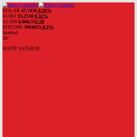
DOLAR
47,7436
0.18%
EURO
55,2510
0.32%
ALTIN
6.660,55
2,59
BITCOIN
3094625
-0.3%
İstanbul
26°
HAFİF YAĞMUR