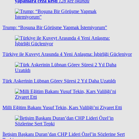
yapanlara ceza kesti
128 kez okundu
Trump: “Boşuna Bir Görüşme Yapmak İstemiyorum”
Türkiye ile Kuveyt Arasında 4 Yeni Anlaşma: İşbirliği Güçleniyor
Türk Askerinin Lübnan Görev Süresi 2 Yıl Daha Uzatıldı
Milli Eğitim Bakanı Yusuf Tekin, Kars Valiliği’ni Ziyaret Etti
İletişim Başkanı Duran’dan CHP Lideri Özel’in Sözlerine Sert