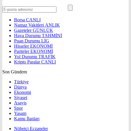
Borsa
CANLI
Namaz Vakitleri
ANLIK
Gazeteler
GÜNLÜK
Hava Durumu
TAHMİNİ
Puan Durumu
LİG
Hisseler
EKONOMİ
Pariteler
EKONOMİ
Yol Durumu
TRAFİK
Kripto Paralar
CANLI
Son Gündem
Türkiye
Dünya
Ekonomi
Siyaset
Asayiş
Spor
Yaşam
Kamu İlanları
Nöbetçi Eczaneler