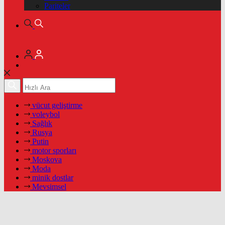
Pariteler
vücut geliştirme
voleybol
Sağlık
Rusya
Putin
motor sporları
Moskova
Moda
minik dostlar
Mevsimsel