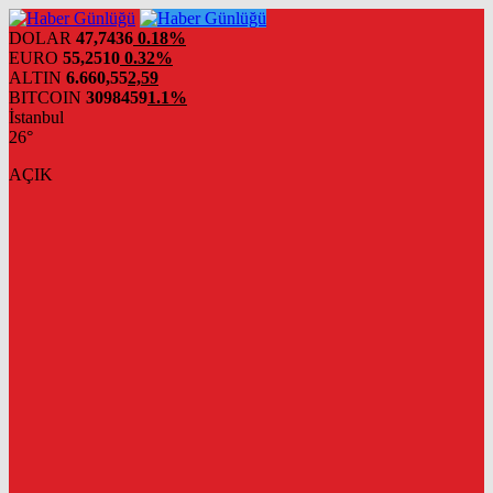
DOLAR
47,7436
0.18%
EURO
55,2510
0.32%
ALTIN
6.660,55
2,59
BITCOIN
3098459
1.1%
İstanbul
26°
AÇIK