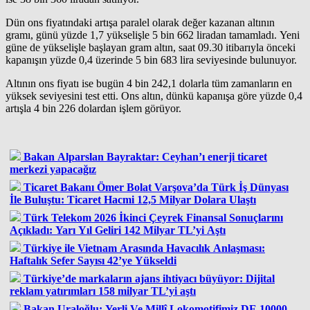
Dün ons fiyatındaki artışa paralel olarak değer kazanan altının
gramı, günü yüzde 1,7 yükselişle 5 bin 662 liradan tamamladı. Yeni
güne de yükselişle başlayan gram altın, saat 09.30 itibarıyla önceki
kapanışın yüzde 0,4 üzerinde 5 bin 683 lira seviyesinde bulunuyor.
Altının ons fiyatı ise bugün 4 bin 242,1 dolarla tüm zamanların en
yüksek seviyesini test etti. Ons altın, dünkü kapanışa göre yüzde 0,4
artışla 4 bin 226 dolardan işlem görüyor.
Bakan Alparslan Bayraktar: Ceyhan’ı enerji ticaret
merkezi yapacağız
Ticaret Bakanı Ömer Bolat Varşova’da Türk İş Dünyası
İle Buluştu: Ticaret Hacmi 12,5 Milyar Dolara Ulaştı
Türk Telekom 2026 İkinci Çeyrek Finansal Sonuçlarını
Açıkladı: Yarı Yıl Geliri 142 Milyar TL’yi Aştı
Türkiye ile Vietnam Arasında Havacılık Anlaşması:
Haftalık Sefer Sayısı 42’ye Yükseldi
Türkiye’de markaların ajans ihtiyacı büyüyor: Dijital
reklam yatırımları 158 milyar TL’yi aştı
Bakan Uraloğlu: Yerli Ve Millî Lokomotifimiz DE 10000