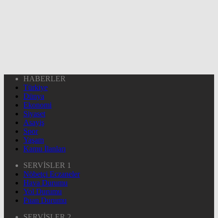
HABERLER
Türkiye
Dünya
Ekonomi
Siyaset
Asayiş
Spor
Yaşam
Kamu İlanları
SERVİSLER 1
Nöbetçi Eczaneler
Hava Durumu
Yol Durumu
Puan Durumu
SERVİSLER 2