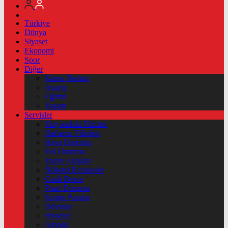
Türkiye
Dünya
Siyaset
Ekonomi
Spor
Diğer
Kamu İlanları
Asayiş
Eğitim
Yaşam
Servisler
Vizyondaki Filmler
Haftanin Filmleri
Hava Durumu
Yol Durumu
Yayın Akışları
Nöbetçi Eczaneler
Canlı Borsa
Puan Durumu
Kripto Paralar
Dövizler
Hisseler
Altınlar