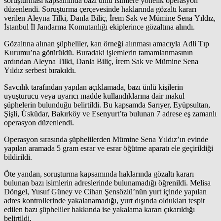
soruşturması kapsamında bazı ünlü isimlere yönelik operasyon
düzenlendi. Soruşturma çerçevesinde haklarında gözaltı kararı
verilen Aleyna Tilki, Danla Biliç, İrem Sak ve Mümine Sena Yıldız,
İstanbul İl Jandarma Komutanlığı ekiplerince gözaltına alındı.
Gözaltına alınan şüpheliler, kan örneği alınması amacıyla Adli Tıp
Kurumu’na götürüldü. Buradaki işlemlerin tamamlanmasının
ardından Aleyna Tilki, Danla Biliç, İrem Sak ve Mümine Sena
Yıldız serbest bırakıldı.
Savcılık tarafından yapılan açıklamada, bazı ünlü kişilerin
uyuşturucu veya uyarıcı madde kullandıklarına dair makul
şüphelerin bulunduğu belirtildi. Bu kapsamda Sarıyer, Eyüpsultan,
Şişli, Üsküdar, Bakırköy ve Esenyurt’ta bulunan 7 adrese eş zamanlı
operasyon düzenlendi.
Operasyon sırasında şüphelilerden Mümine Sena Yıldız’ın evinde
yapılan aramada 5 gram esrar ve esrar öğütme aparatı ele geçirildiği
bildirildi.
Öte yandan, soruşturma kapsamında haklarında gözaltı kararı
bulunan bazı isimlerin adreslerinde bulunamadığı öğrenildi. Melisa
Döngel, Yusuf Güney ve Cihan Şensözlü’nün yurt içinde yapılan
adres kontrollerinde yakalanamadığı, yurt dışında oldukları tespit
edilen bazı şüpheliler hakkında ise yakalama kararı çıkarıldığı
belirtildi.