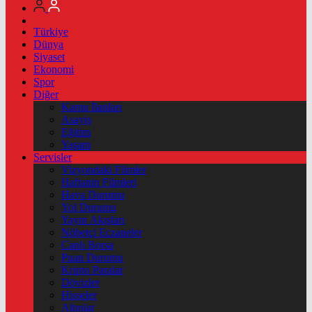
Türkiye
Dünya
Siyaset
Ekonomi
Spor
Diğer
Kamu İlanları
Asayiş
Eğitim
Yaşam
Servisler
Vizyondaki Filmler
Haftanin Filmleri
Hava Durumu
Yol Durumu
Yayın Akışları
Nöbetçi Eczaneler
Canlı Borsa
Puan Durumu
Kripto Paralar
Dövizler
Hisseler
Altınlar