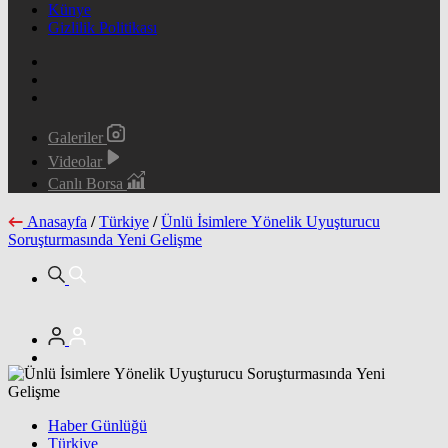
Künye
Gizlilik Politikası
Galeriler
Videolar
Canlı Borsa
Anasayfa
/
Türkiye
/
Ünlü İsimlere Yönelik Uyuşturucu
Soruşturmasında Yeni Gelişme
Haber Günlüğü
Türkiye