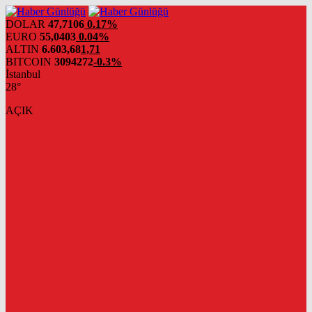
DOLAR
47,7106
0.17%
EURO
55,0403
0.04%
ALTIN
6.603,68
1,71
BITCOIN
3094272
-0.3%
İstanbul
28°
AÇIK