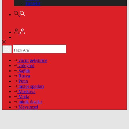
Pariteler
vücut geliştirme
voleybol
Sağlık
Rusya
Putin
motor sporları
Moskova
Moda
minik dostlar
Mevsimsel