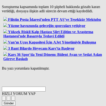
Soruşturma kapsamında toplam 10 şüpheli hakkında gözaltı kararı
verildiği, dosyaya ilişkin adli sürecin devam ettiği kaydedildi.
Filistin Posta İdaresi’nden PTT AŞ’ye Teşekkür Mektubu
Yüzme havuzunda geleceğin sporcuları yetişiyor
Yüksek Riskli Kalp Hastası Siirt Eğitim ve Araştırma
Hastanesi’nde Başarıyla Tedavi Edildi
Van’ın Uçuş Kapasitesi İçin AJet Yönetimiyle Buluşma
3 Bant Bilardo Heyecanı Kars’ta Başlıyor
Kars 36 Spor’da Yeni Dönem: Bülent Ayan ve Sedat Aslan
Göreve Başladı
Bu yazı yorumlara kapatılmıştır.
HIZLI YORUM YAP
Gönder