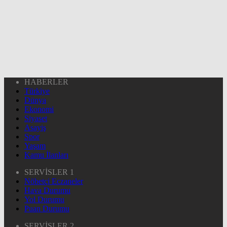
HABERLER
Türkiye
Dünya
Ekonomi
Siyaset
Asayiş
Spor
Yaşam
Kamu İlanları
SERVİSLER 1
Nöbetçi Eczaneler
Hava Durumu
Yol Durumu
Puan Durumu
SERVİSLER 2