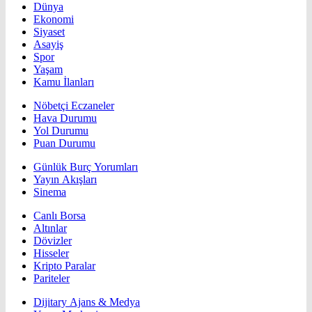
Dünya
Ekonomi
Siyaset
Asayiş
Spor
Yaşam
Kamu İlanları
Nöbetçi Eczaneler
Hava Durumu
Yol Durumu
Puan Durumu
Günlük Burç Yorumları
Yayın Akışları
Sinema
Canlı Borsa
Altınlar
Dövizler
Hisseler
Kripto Paralar
Pariteler
Dijitary Ajans & Medya