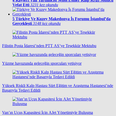
4
Kayseri Vali Yardımcısı Şenol Esmer Kalp Krizi Sonucu
Vefat Etti
3231 kez okundu
5
Türkiye Ve Kuzey Makedonya İş Forumu İstanbul’da
Gerçekleşti
3148 kez okundu
Filistin Posta İdaresi’nden PTT AŞ’ye Teşekkür Mektubu
Yüzme havuzunda geleceğin sporcuları yetişiyor
Yüksek Riskli Kalp Hastası Siirt Eğitim ve Araştırma Hastanesi’nde
Başarıyla Tedavi Edildi
Van’ın Uçuş Kapasitesi İçin AJet Yönetimiyle Buluşma