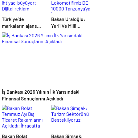
Türkiye’de
Bakan Uraloğlu:
markaların ajans
Yerli Ve Millî
ihtiyacı büyüyor:
Lokomotifimiz DE
Dijital reklam
10000 Tanzanya’ya
yatırımları 158
İhraç Edildi
milyar TL’yi aştı
İş Bankası 2026 Yılının İlk Yarısındaki
Finansal Sonuçlarını Açıkladı
Bakan Bolat
Bakan Şimşek: