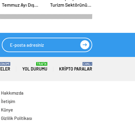
Temmuz Ayı Dış
Turizm Sektörünü
Ticaret Rakamlarını
Destekliyoruz
Açıkladı: İhracatta
Tüm Zamanların
Temmuz Rekoru
KONOMİ
TRAFİK
CANLI
TELER
YOL DURUMU
KRIPTO PARALAR
Hakkımızda
İletişim
Künye
Gizlilik Politikası