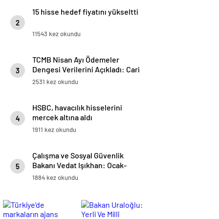
15 hisse hedef fiyatını yükseltti
2
11543 kez okundu
TCMB Nisan Ayı Ödemeler
Dengesi Verilerini Açıkladı: Cari
3
Açık 5 Milyar 695 Milyon Dolar
2531 kez okundu
Oldu
HSBC, havacılık hisselerini
mercek altına aldı
4
1911 kez okundu
Çalışma ve Sosyal Güvenlik
Bakanı Vedat Işıkhan: Ocak-
5
Mayıs Ayları Arasında 590 Bine
1884 kez okundu
Yakın İşe Yerleştirmeye Aracılık
Ettik