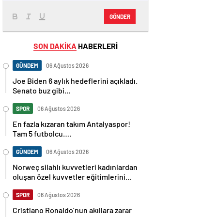
GÖNDER
SON DAKİKA
HABERLERİ
GÜNDEM
06 Ağustos 2026
Joe Biden 6 aylık hedeflerini açıkladı.
Senato buz gibi…
SPOR
06 Ağustos 2026
En fazla kızaran takım Antalyaspor!
Tam 5 futbolcu….
GÜNDEM
06 Ağustos 2026
Norweç silahlı kuvvetleri kadınlardan
oluşan özel kuvvetler eğitimlerini
başlattı.
SPOR
06 Ağustos 2026
Cristiano Ronaldo’nun akıllara zarar