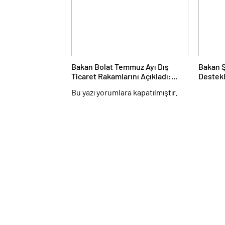
Bakan Bolat Temmuz Ayı Dış
Bakan 
Ticaret Rakamlarını Açıkladı:
Destekl
İhracatta Tüm Zamanların
Bu yazı yorumlara kapatılmıştır.
Temmuz Rekoru