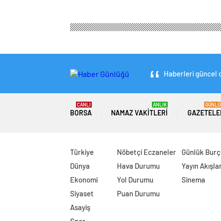
Haberleri güncel o
CANLI
ANLIK
GÜNLÜ
BORSA
NAMAZ VAKITLERI
GAZETELE
Türkiye
Nöbetçi Eczaneler
Günlük Burç
Dünya
Hava Durumu
Yayın Akışlar
Ekonomi
Yol Durumu
Sinema
Siyaset
Puan Durumu
Asayiş