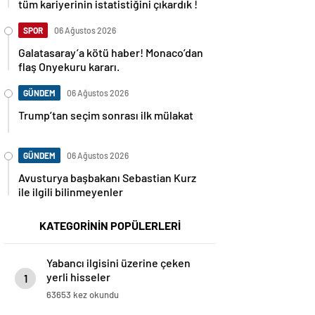
tüm kariyerinin istatistiğini çıkardık !
SPOR
06 Ağustos 2026
Galatasaray’a kötü haber! Monaco’dan
flaş Onyekuru kararı.
GÜNDEM
06 Ağustos 2026
Trump’tan seçim sonrası ilk mülakat
GÜNDEM
06 Ağustos 2026
Avusturya başbakanı Sebastian Kurz
ile ilgili bilinmeyenler
KATEGORİNİN POPÜLERLERİ
Yabancı ilgisini üzerine çeken
yerli hisseler
1
63653 kez okundu