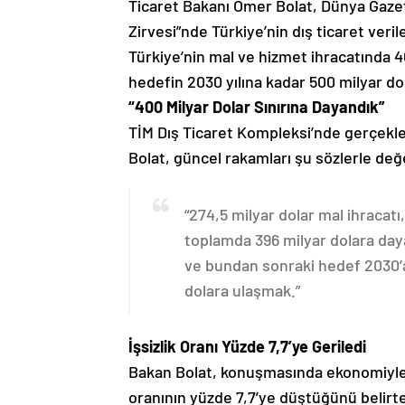
Ticaret Bakanı Ömer Bolat, Dünya Gaze
Zirvesi”nde Türkiye’nin dış ticaret veri
Türkiye’nin mal ve hizmet ihracatında 40
hedefin 2030 yılına kadar 500 milyar do
“400 Milyar Dolar Sınırına Dayandık”
TİM Dış Ticaret Kompleksi’nde gerçekle
Bolat, güncel rakamları şu sözlerle değ
“274,5 milyar dolar mal ihracatı,
toplamda 396 milyar dolara day
ve bundan sonraki hedef 2030’a
dolara ulaşmak.”
İşsizlik Oranı Yüzde 7,7’ye Geriledi
Bakan Bolat, konuşmasında ekonomiyle ilgi
oranının yüzde 7,7’ye düştüğünü belirt