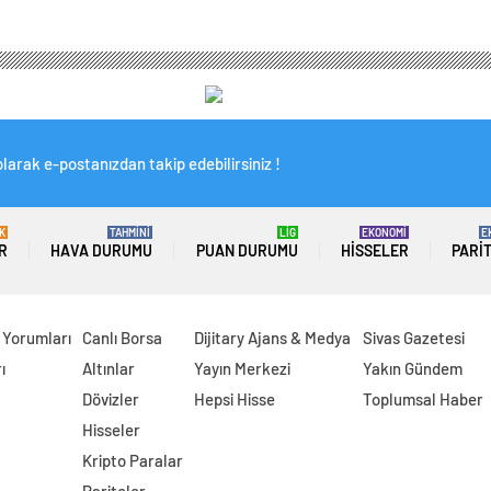
larak e-postanızdan takip edebilirsiniz !
K
TAHMİNİ
LİG
EKONOMİ
E
R
HAVA DURUMU
PUAN DURUMU
HISSELER
PARI
 Yorumları
Canlı Borsa
Dijitary Ajans & Medya
Sivas Gazetesi
ı
Altınlar
Yayın Merkezi
Yakın Gündem
Dövizler
Hepsi Hisse
Toplumsal Haber
Hisseler
Kripto Paralar