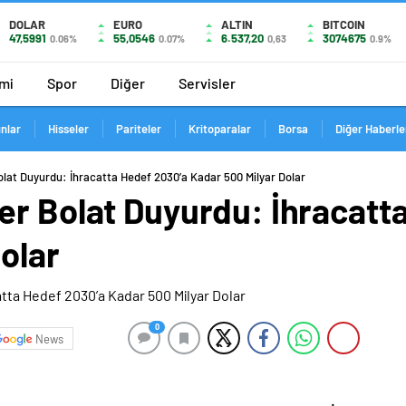
DOLAR
EURO
ALTIN
BITCOIN
47,5991
55,0546
6.537,20
3074675
0.06%
0.07%
0,63
0.9%
mi
Spor
Diğer
Servisler
ınlar
Hisseler
Pariteler
Kritoparalar
Borsa
Diğer Haberle
lat Duyurdu: İhracatta Hedef 2030’a Kadar 500 Milyar Dolar
er Bolat Duyurdu: İhracatt
olar
0
News