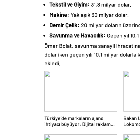
Tekstil ve Giyim:
31,8 milyar dolar.
Makine:
Yaklaşık 30 milyar dolar.
Demir Çelik:
20 milyar doların üzerin
Savunma ve Havacılık:
Geçen yıl 10,1 
Ömer Bolat, savunma sanayii ihracatının 
dolar iken geçen yılı 10,1 milyar dolarl
ekledi.
Türkiye’de markaların ajans
Bakan Ur
ihtiyacı büyüyor: Dijital reklam
Lokomo
yatırımları 158 milyar TL’yi aştı
Tanzany