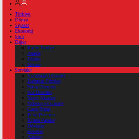
Türkiye
Dünya
Siyaset
Ekonomi
Spor
Diğer
Kamu İlanları
Asayiş
Eğitim
Yaşam
Servisler
Vizyondaki Filmler
Haftanin Filmleri
Hava Durumu
Yol Durumu
Yayın Akışları
Nöbetçi Eczaneler
Canlı Borsa
Puan Durumu
Kripto Paralar
Dövizler
Hisseler
Altınlar