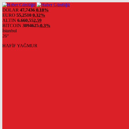
DOLAR
47,7436
0.18%
EURO
55,2510
0.32%
ALTIN
6.660,55
2,59
BITCOIN
3094625
-0.3%
İstanbul
26°
HAFİF YAĞMUR