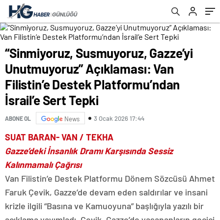
Destek Platformu’ndan İsrail’e Sert Tepki
“Sinmiyoruz, Susmuyoruz, Gazze’yi
Unutmuyoruz” Açıklaması: Van
Filistin’e Destek Platformu’ndan
İsrail’e Sert Tepki
3 Ocak 2026 17:44
ABONE OL
News
SUAT BARAN- VAN / TEKHA
Gazze’deki İnsanlık Dramı Karşısında Sessiz
Kalınmamalı Çağrısı
Van Filistin’e Destek Platformu Dönem Sözcüsü Ahmet
Faruk Çevik, Gazze’de devam eden saldırılar ve insani
krizle ilgili “Basına ve Kamuoyuna” başlığıyla yazılı bir
açıklama yayımladı. Çevik, Gazze’de yaşananların geçici