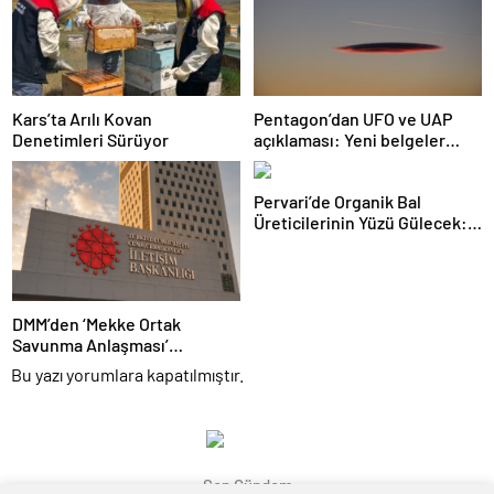
Kars’ta Arılı Kovan
Pentagon’dan UFO ve UAP
Denetimleri Sürüyor
açıklaması: Yeni belgeler
kamuoyuyla paylaşıldı
Pervari’de Organik Bal
Üreticilerinin Yüzü Gülecek:
Bu Yıl Rekolte İyi Seviyede
Bekleniyor
DMM’den ‘Mekke Ortak
Savunma Anlaşması’
iddialarına yalanlama
Bu yazı yorumlara kapatılmıştır.
Son Gündem