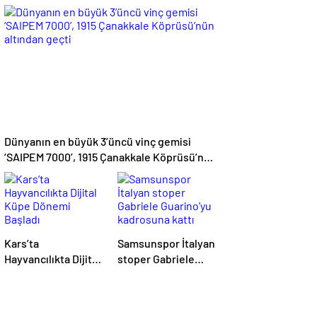
Öldürülen apartman
açıkladı: Güneş
yöneticisi son
koruyucu satışları
yolculuğuna
yüzde 50 arttı
uğurlandı
Dünyanın en büyük 3’üncü vinç gemisi
‘SAIPEM 7000’, 1915 Çanakkale Köprüsü’nün
altından geçti
Kars’ta
Samsunspor İtalyan
Hayvancılıkta Dijital
stoper Gabriele
Küpe Dönemi
Guarino’yu
Başladı
kadrosuna kattı