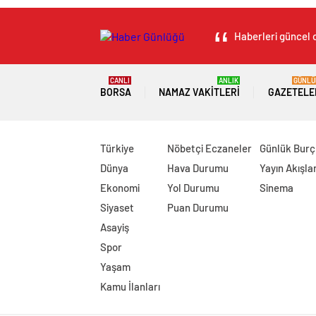
Haberleri güncel o
CANLI
ANLIK
GÜNLÜ
BORSA
NAMAZ VAKITLERI
GAZETELE
Türkiye
Nöbetçi Eczaneler
Günlük Burç
Dünya
Hava Durumu
Yayın Akışlar
Ekonomi
Yol Durumu
Sinema
Siyaset
Puan Durumu
Asayiş
Spor
Yaşam
Kamu İlanları