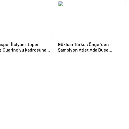
geçti
por İtalyan stoper
Gökhan Türkeş Öngel’den
e Guarino’yu kadrosuna
Şampiyon Atlet Ada Buse
Özadlı’ya Tebrik Ziyareti