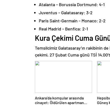
Atalanta – Borussia Dortmund: 4-1
Juventus – Galatasaray: 3-2
Paris Saint-Germain – Monaco: 2-2
Real Madrid – Benfica: 2-1
Kura Çekimi Cuma Günü
Temsilcimiz Galatasaray’ın rakibinin de
çekimi, 27 Şubat Cuma günü TSİ 14.00’t
Ankara’da komşular arasında
Hepsibu
cinayet: Öldürülen apartman
Güneş k
yöneticisi son yolculuğuna
50 arttı