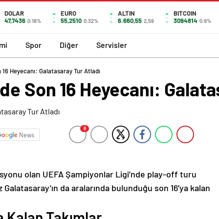
DOLAR
EURO
ALTIN
BITCOIN
47,7436
55,2510
6.660,55
3094814
0.18%
0.32%
2,59
0.9%
mi
Spor
Diğer
Servisler
 16 Heyecanı: Galatasaray Tur Atladı
de Son 16 Heyecanı: Galata
0
News
asyonu olan UEFA Şampiyonlar Ligi’nde play-off turu
 Galatasaray’ın da aralarında bulunduğu son 16’ya kalan
ya Kalan Takımlar