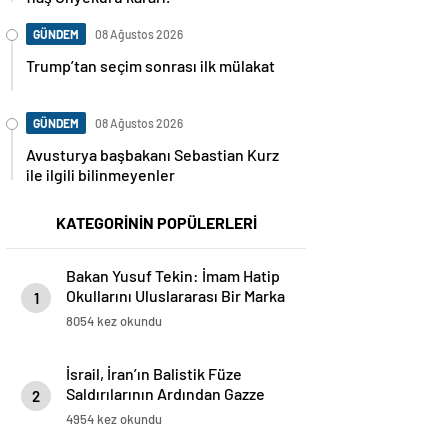
GÜNDEM
08 Ağustos 2026
Trump’tan seçim sonrası ilk mülakat
GÜNDEM
08 Ağustos 2026
Avusturya başbakanı Sebastian Kurz
ile ilgili bilinmeyenler
KATEGORİNİN POPÜLERLERİ
Bakan Yusuf Tekin: İmam Hatip
Okullarını Uluslararası Bir Marka
1
Haline Getireceğiz
8054 kez okundu
İsrail, İran’ın Balistik Füze
Saldırılarının Ardından Gazze
2
Sınır Kapılarını Kapattı
4954 kez okundu