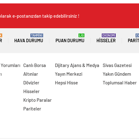
larak e-postanızdan takip edebilirsiniz !
K
TAHMİNİ
LİG
EKONOMİ
E
R
HAVA DURUMU
PUAN DURUMU
HISSELER
PARI
 Yorumları
Canlı Borsa
Dijitary Ajans & Medya
Sivas Gazetesi
ı
Altınlar
Yayın Merkezi
Yakın Gündem
Dövizler
Hepsi Hisse
Toplumsal Haber
Hisseler
Kripto Paralar
Pariteler