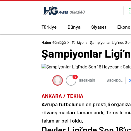
Türkiye
Dünya
Siyaset
Ekono
Haber Günlüğü
Türkiye
Şampiyonlar Ligi’nde Son
Şampiyonlar Ligi’n
0
BEĞENDİM
ABONE OL
ANKARA / TEKHA
Avrupa futbolunun en prestijli organiz
rövanş maçları tamamlandı. Temsilcimiz
takımlar belli oldu.
Devler Ligi’nde Son 16’