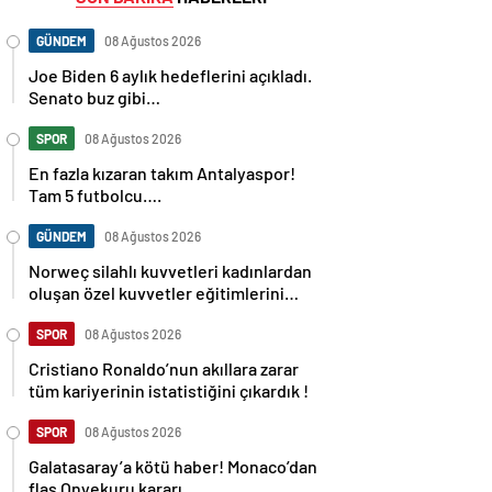
GÜNDEM
08 Ağustos 2026
Joe Biden 6 aylık hedeflerini açıkladı.
Senato buz gibi…
SPOR
08 Ağustos 2026
En fazla kızaran takım Antalyaspor!
Tam 5 futbolcu….
GÜNDEM
08 Ağustos 2026
Norweç silahlı kuvvetleri kadınlardan
oluşan özel kuvvetler eğitimlerini
başlattı.
SPOR
08 Ağustos 2026
Cristiano Ronaldo’nun akıllara zarar
tüm kariyerinin istatistiğini çıkardık !
SPOR
08 Ağustos 2026
Galatasaray’a kötü haber! Monaco’dan
flaş Onyekuru kararı.