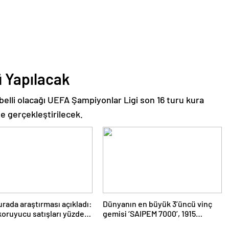
 Yapılacak
 belli olacağı UEFA Şampiyonlar Ligi son 16 turu kura
e gerçekleştirilecek.
rada araştırması açıkladı:
Dünyanın en büyük 3’üncü vinç
oruyucu satışları yüzde
gemisi ‘SAIPEM 7000’, 1915
Çanakkale Köprüsü’nün altından