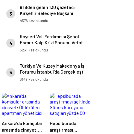
81 ilden gelen 130 gazeteci
Kırşehir Belediye Başkanı
3
Ekicioğlu ile Buluştu
4376 kez okundu
Kayseri Vali Yardımcısı Şenol
Esmer Kalp Krizi Sonucu Vefat
4
Etti
3231 kez okundu
Türkiye Ve Kuzey Makedonya İş
Forumu İstanbul’da Gerçekleşti
5
3149 kez okundu
Ankara’da komşular
Hepsiburada
arasında cinayet:
araştırması