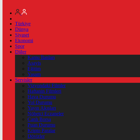
Türkiye
Dünya
Siyaset
Ekonomi
Spor
Diğer
Kamu İlanları
Asayiş
Eğitim
Yaşam
Servisler
Vizyondaki Filmler
Haftanin Filmleri
Hava Durumu
Yol Durumu
Yayın Akışları
Nöbetçi Eczaneler
Canlı Borsa
Puan Durumu
Kripto Paralar
Dövizler