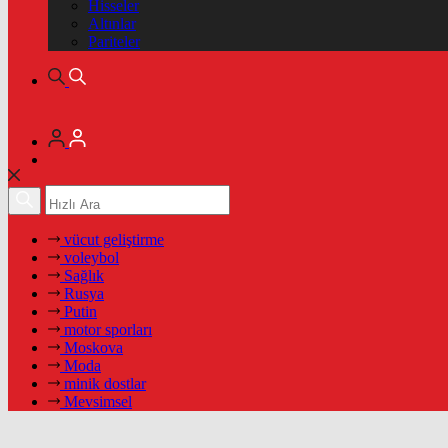
Hisseler
Altınlar
Pariteler
vücut geliştirme
voleybol
Sağlık
Rusya
Putin
motor sporları
Moskova
Moda
minik dostlar
Mevsimsel