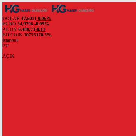
DOLAR
47,6011
0.06%
EURO
54,9796
-0.09%
ALTIN
6.488,73
-0,11
BITCOIN
3075537
0.5%
İstanbul
29°
AÇIK