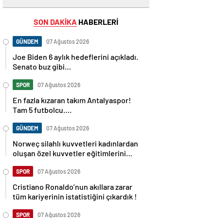
SON DAKİKA
HABERLERİ
GÜNDEM
07 Ağustos 2026
Joe Biden 6 aylık hedeflerini açıkladı.
Senato buz gibi…
SPOR
07 Ağustos 2026
En fazla kızaran takım Antalyaspor!
Tam 5 futbolcu….
GÜNDEM
07 Ağustos 2026
Norweç silahlı kuvvetleri kadınlardan
oluşan özel kuvvetler eğitimlerini
başlattı.
SPOR
07 Ağustos 2026
Cristiano Ronaldo’nun akıllara zarar
tüm kariyerinin istatistiğini çıkardık !
SPOR
07 Ağustos 2026