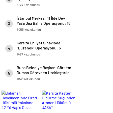
6174 kez okundu
İstanbul Merkezli 11 İlde Dev
Yasa Dışı Bahis Operasyonu: 15
3
Milyar Liralık İşlem Hacmi
5055 kez okundu
Kars’ta Ehliyet Sınavında
“Düzenek” Operasyonu: 3
4
Gözaltı!
1497 kez okundu
Buca Belediye Başkanı Görkem
Duman Görevden Uzaklaştırıldı
5
1152 kez okundu