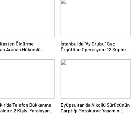
 Kasten Öldürme
İstanbul’da “Ay Grubu” Suç
an Aranan Hükümlü
Örgütüne Operasyon: 12 Şüpheli
Operasyonuyla Yakalandı
Gözaltında
kır’da Telefon Dükkanına
Eyüpsultan’da Alkollü Sürücünün
Saldırı: 2 Kişiyi Yaralayan
Çarptığı Motokurye Yaşamını
 Tutuklandı
Yitirdi: Sanığın Tahliyesine
Aileden Tepki