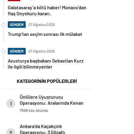
Galatasaray’a kötü haber! Monaco’dan
flaş Onyekuru kararı.
GÜNDEM
07 Ağustos 2026
Trump’tan seçim sonrası ilk mülakat
GÜNDEM
07 Ağustos 2026
Avusturya başbakanı Sebastian Kurz
ile ilgili bilinmeyenler
KATEGORİNİN POPÜLERLERİ
Ünlülere Uyuşturucu
Operasyonu: Aralarında Kenan
1
Doğulu Ve Enis Arıkan’ın Da
7998 kez okundu
Olduğu 22 Kişi Gözaltına Alındı
Ankara’da Kaçakçılık
Operasyonu: 3 Gözaltı
2