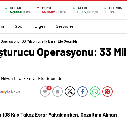
DOLAR
EURO
ALTIN
BITCOIN
47,6958
55,0482
6.502,00
0%
0.11%
-0.05%
0,15
mi
Spor
Diğer
Servisler
Operasyonu: 33 Milyon Liralık Esrar Ele Geçirildi
turucu Operasyonu: 33 Mily
0
News
108 Kilo Takoz Esrar Yakalanırken, Gözaltına Alınan