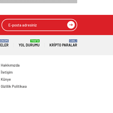
Kişiyi Yaralayan
Şüpheli Tutuklandı
KONOMİ
TRAFİK
CANLI
TELER
YOL DURUMU
KRIPTO PARALAR
Hakkımızda
İletişim
Künye
Gizlilik Politikası