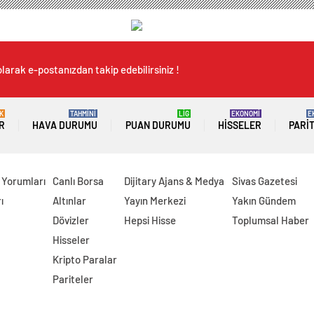
larak e-postanızdan takip edebilirsiniz !
K
TAHMİNİ
LİG
EKONOMİ
E
R
HAVA DURUMU
PUAN DURUMU
HISSELER
PARI
 Yorumları
Canlı Borsa
Dijitary Ajans & Medya
Sivas Gazetesi
ı
Altınlar
Yayın Merkezi
Yakın Gündem
Dövizler
Hepsi Hisse
Toplumsal Haber
Hisseler
Kripto Paralar
Pariteler