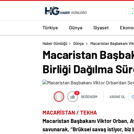
Türkiye
Dünya
Siyaset
Ekono
Haber Günlüğü
Dünya
Macaristan Başbakanı Vikt
Macaristan Başbak
Birliği Dağılma Sü
0
BEĞENDİM
ABONE OL
MACARİSTAN / TEKHA
Macaristan Başbakanı Viktor Orban, Avr
savunarak, “Brüksel savaş istiyor, biz 