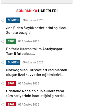
SON DAKİKA
HABERLERİ
GÜNDEM
08 Ağustos 2026
Joe Biden 6 aylık hedeflerini açıkladı.
Senato buz gibi…
SPOR
08 Ağustos 2026
En fazla kızaran takım Antalyaspor!
Tam 5 futbolcu….
GÜNDEM
08 Ağustos 2026
Norweç silahlı kuvvetleri kadınlardan
oluşan özel kuvvetler eğitimlerini
başlattı.
SPOR
08 Ağustos 2026
Cristiano Ronaldo’nun akıllara zarar
tüm kariyerinin istatistiğini çıkardık !
SPOR
08 Ağustos 2026