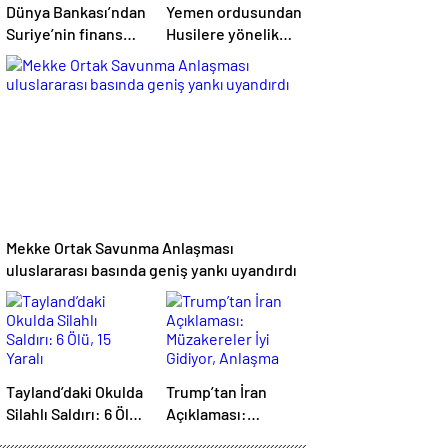
Dünya Bankası’ndan
Yemen ordusundan
Suriye’nin finans
Husilere yönelik
sektörü için 100
askeri operasyon
milyon dolarlık hibe
Mekke Ortak Savunma Anlaşması
uluslararası basında geniş yankı uyandırdı
Tayland’daki Okulda
Trump’tan İran
Silahlı Saldırı: 6 Ölü,
Açıklaması:
15 Yaralı
Müzakereler İyi