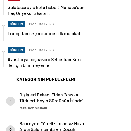
Galatasaray’a kötü haber! Monaco’dan
flaş Onyekuru kararı.
GÜNDEM
08 Ağustos 2026
Trump’tan seçim sonrası ilk mülakat
GÜNDEM
08 Ağustos 2026
Avusturya başbakanı Sebastian Kurz
ile ilgili bilinmeyenler
KATEGORİNİN POPÜLERLERİ
Dışişleri Bakanı Fidan ‘Ahıska
Türkleri-Kayıp Sürgünün İzinde’
1
Sergisinin Açılışına Katıldı
7585 kez okundu
Bahreyn’e Yönelik İnsansız Hava
Aracı Saldırısında Bir Çocuk
2