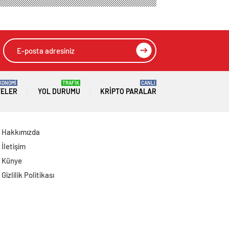
Gidiyor, Anlaşma
Sağlanabilir
KONOMİ
TRAFİK
CANLI
TELER
YOL DURUMU
KRIPTO PARALAR
Hakkımızda
İletişim
Künye
Gizlilik Politikası