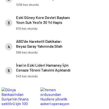
Yaralandı
1238 kez okundu
Eski Güney Kore Devlet Başkanı
Yoon Suk Yeol’e 30 Yıl Hapis
3
Cezası
670 kez okundu
ABD’de Hareketli Dakikalar:
Beyaz Saray Yakınında Silah
4
Sesleri
596 kez okundu
İran’ın Eski Lideri Hamaney İçin
Cenaze Töreni Takvimi Açıklandı
5
543 kez okundu