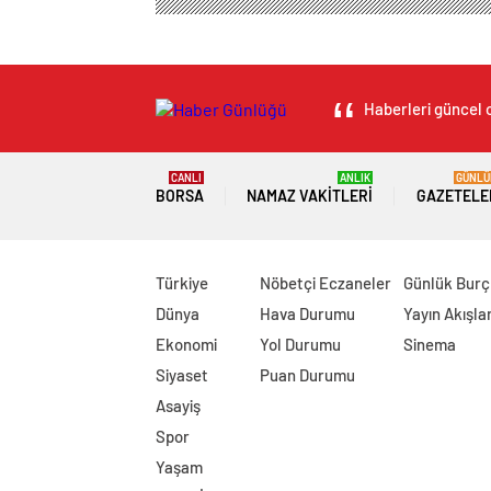
Haberleri güncel o
CANLI
ANLIK
GÜNLÜ
BORSA
NAMAZ VAKITLERI
GAZETELE
Türkiye
Nöbetçi Eczaneler
Günlük Burç
Dünya
Hava Durumu
Yayın Akışlar
Ekonomi
Yol Durumu
Sinema
Siyaset
Puan Durumu
Asayiş
Spor
Yaşam