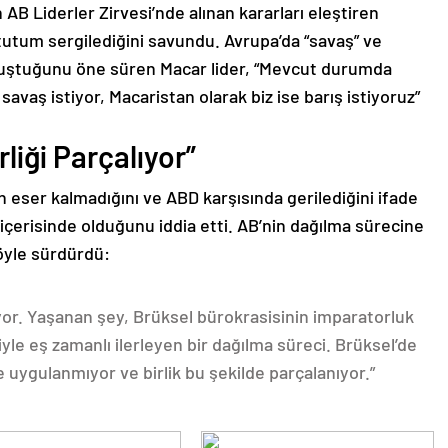
n AB Liderler Zirvesi’nde alınan kararları eleştiren
 tutum sergilediğini savundu. Avrupa’da “savaş” ve
 oluştuğunu öne süren Macar lider, “Mevcut durumda
avaş istiyor, Macaristan olarak biz ise barış istiyoruz”
liği Parçalıyor”
 eser kalmadığını ve ABD karşısında gerilediğini ifade
 içerisinde olduğunu iddia etti. AB’nin dağılma sürecine
şöyle sürdürdü:
or. Yaşanan şey, Brüksel bürokrasisinin imparatorluk
e eş zamanlı ilerleyen bir dağılma süreci. Brüksel’de
e uygulanmıyor ve birlik bu şekilde parçalanıyor.”