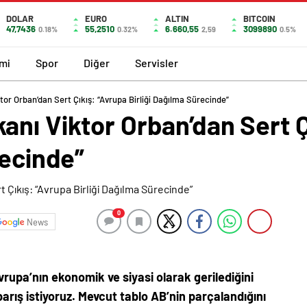
DOLAR
EURO
ALTIN
BITCOIN
47,7436
55,2510
6.660,55
3099890
0.18%
0.32%
2,59
0.5%
mi
Spor
Diğer
Servisler
or Orban’dan Sert Çıkış: “Avrupa Birliği Dağılma Sürecinde”
anı Viktor Orban’dan Sert Ç
recinde”
0
News
upa’nın ekonomik ve siyasi olarak gerilediğini
barış istiyoruz. Mevcut tablo AB’nin parçalandığını