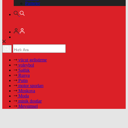
Pariteler
vücut geliştirme
voleybol
Sağlık
Rusya
Putin
motor sporları
Moskova
Moda
minik dostlar
Mevsimsel