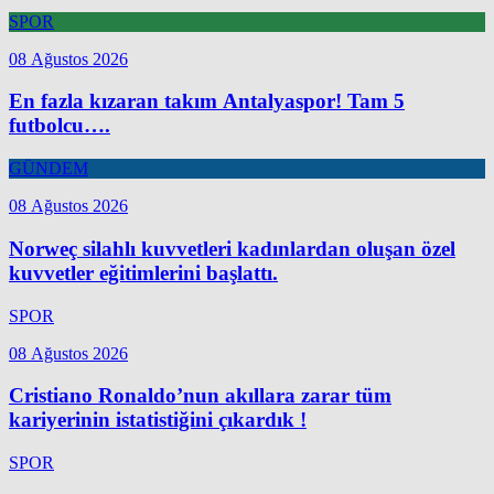
SPOR
08 Ağustos 2026
En fazla kızaran takım Antalyaspor! Tam 5
futbolcu….
GÜNDEM
08 Ağustos 2026
Norweç silahlı kuvvetleri kadınlardan oluşan özel
kuvvetler eğitimlerini başlattı.
SPOR
08 Ağustos 2026
Cristiano Ronaldo’nun akıllara zarar tüm
kariyerinin istatistiğini çıkardık !
SPOR