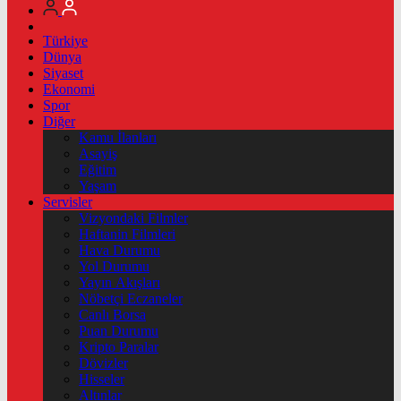
Türkiye
Dünya
Siyaset
Ekonomi
Spor
Diğer
Kamu İlanları
Asayiş
Eğitim
Yaşam
Servisler
Vizyondaki Filmler
Haftanin Filmleri
Hava Durumu
Yol Durumu
Yayın Akışları
Nöbetçi Eczaneler
Canlı Borsa
Puan Durumu
Kripto Paralar
Dövizler
Hisseler
Altınlar