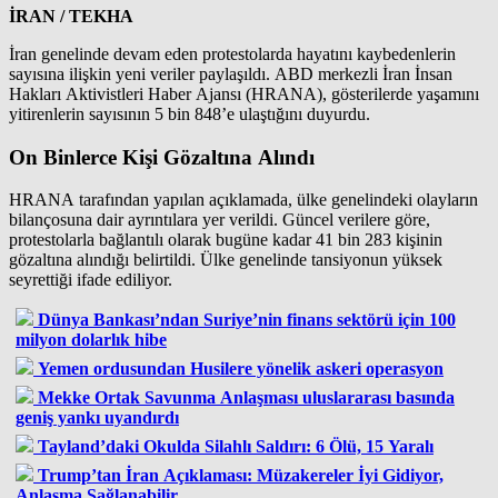
İRAN / TEKHA
İran genelinde devam eden protestolarda hayatını kaybedenlerin
sayısına ilişkin yeni veriler paylaşıldı. ABD merkezli İran İnsan
Hakları Aktivistleri Haber Ajansı (HRANA), gösterilerde yaşamını
yitirenlerin sayısının 5 bin 848’e ulaştığını duyurdu.
On Binlerce Kişi Gözaltına Alındı
HRANA tarafından yapılan açıklamada, ülke genelindeki olayların
bilançosuna dair ayrıntılara yer verildi. Güncel verilere göre,
protestolarla bağlantılı olarak bugüne kadar 41 bin 283 kişinin
gözaltına alındığı belirtildi. Ülke genelinde tansiyonun yüksek
seyrettiği ifade ediliyor.
Dünya Bankası’ndan Suriye’nin finans sektörü için 100
milyon dolarlık hibe
Yemen ordusundan Husilere yönelik askeri operasyon
Mekke Ortak Savunma Anlaşması uluslararası basında
geniş yankı uyandırdı
Tayland’daki Okulda Silahlı Saldırı: 6 Ölü, 15 Yaralı
Trump’tan İran Açıklaması: Müzakereler İyi Gidiyor,
Anlaşma Sağlanabilir