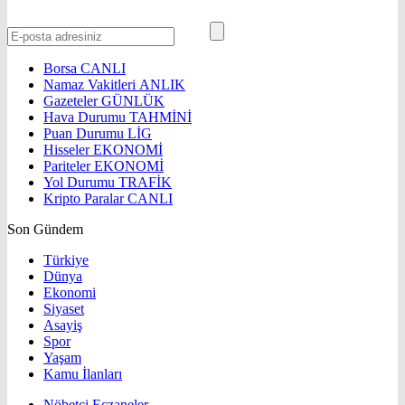
Borsa
CANLI
Namaz Vakitleri
ANLIK
Gazeteler
GÜNLÜK
Hava Durumu
TAHMİNİ
Puan Durumu
LİG
Hisseler
EKONOMİ
Pariteler
EKONOMİ
Yol Durumu
TRAFİK
Kripto Paralar
CANLI
Son Gündem
Türkiye
Dünya
Ekonomi
Siyaset
Asayiş
Spor
Yaşam
Kamu İlanları
Nöbetçi Eczaneler