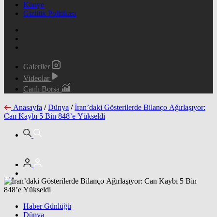
Künye
Gizlilik Politikası
Galeriler
Videolar
Canlı Borsa
Anasayfa
/
Dünya
/
İran’daki Gösterilerde Bilanço Ağırlaşıyor:
Can Kaybı 5 Bin 848’e Yükseldi
Haber Günlüğü
Dünya