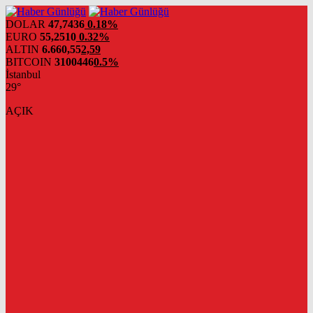
DOLAR
47,7436
0.18%
EURO
55,2510
0.32%
ALTIN
6.660,55
2,59
BITCOIN
3100446
0.5%
İstanbul
29°
AÇIK