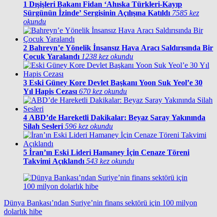
1
Dışişleri Bakanı Fidan ‘Ahıska Türkleri-Kayıp
Sürgünün İzinde’ Sergisinin Açılışına Katıldı
7585 kez
okundu
2
Bahreyn’e Yönelik İnsansız Hava Aracı Saldırısında Bir
Çocuk Yaralandı
1238 kez okundu
3
Eski Güney Kore Devlet Başkanı Yoon Suk Yeol’e 30
Yıl Hapis Cezası
670 kez okundu
4
ABD’de Hareketli Dakikalar: Beyaz Saray Yakınında
Silah Sesleri
596 kez okundu
5
İran’ın Eski Lideri Hamaney İçin Cenaze Töreni
Takvimi Açıklandı
543 kez okundu
Dünya Bankası’ndan Suriye’nin finans sektörü için 100 milyon
dolarlık hibe