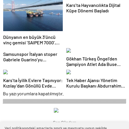
Kars’ta Hayvancılıkta Dijital
Küpe Dönemi Başladı
Dünyanın en büyük 3’üncü
vinç gemisi ‘SAIPEM 7000’,
1915 Çanakkale Köprüsü’nün
altından geçti
Samsunspor İtalyan stoper
Gökhan Türkeş Öngel’den
Gabriele Guarino’yu
Şampiyon Atlet Ada Buse
kadrosuna kattı
Özadlı’ya Tebrik Ziyareti
Kars’ta İyilik Evlere Taşınıyor:
Tek Haber Ajansı Yönetim
Kızılay’dan Gönüllü Evde
Kurulu Başkanı Abdurrahim
Bakım Hareketi
Solmaz’dan Adıyaman
Bu yazı yorumlara kapatılmıştır.
Cumhuriyet Başsavcısı Özgür
Celbek’e Hayırlı Olsun Ziyareti
Son Gündem
Veri politikasındaki amaçlarla sınırlı ve mevzuata uygun şekilde