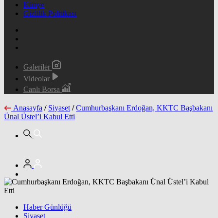
Künye
Gizlilik Politikası
Galeriler
Videolar
Canlı Borsa
Anasayfa
/
Siyaset
/
Cumhurbaşkanı Erdoğan, KKTC Başbakanı
Ünal Üstel’i Kabul Etti
Haber Günlüğü
Siyaset