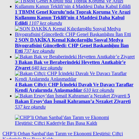
1
TBMM Genel Kurulu’nda Toprak Koruma Ve Arazi
Kullanımı Kanun Teklifi’nin 4 Maddesi Daha Kabul
Edildi
1107 kez okundu
2
SON DAKİKA Kemal Kılıçdaroğlu Sosyal Medya
Biyografisini Güncelledi: CHP Genel Başkanlığını İlan
Etti
737 kez okundu
3
Bakan Bak ve Beraberindeki Heyetten Anıtkabir’e
Ziyaret
640 kez okundu
4
Bakan Çiftçi: CHP İçindeki Davalı Ve Davacı Taraflar
Kendi Aralarında Anlaşmadılar
610 kez okundu
5
Bakan Ersoy’dan İsmail Kahraman’a Nezaket Ziyareti
537 kez okundu
CHP’li Orhan Sarıbal’dan Tarım ve Ekonomi Eleştirisi: Çiftçi