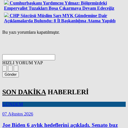
Cumhurbaşkanı Yardımcısı Yılmaz: Bölgemizdeki
Emperyalist Tuzakları Boşa Çıkarmaya Devam Edeceğiz
CHP Sözcüsü Müslim Sarı MYK Gündemine Dair
Açıklamalarda Bulundu: 8 İl Başkanlığına Atama Yapıldı
Bu yazı yorumlara kapatılmıştır.
HIZLI YORUM YAP
Gönder
SON DAKİKA
HABERLERİ
GÜNDEM
07 Ağustos 2026
Joe Biden 6 aylık hedeflerini açıkladı. Senato buz