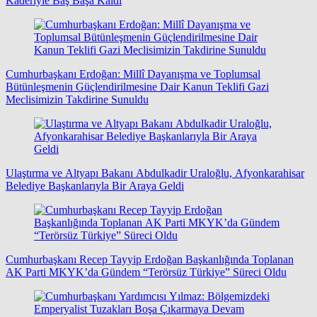
Kaderiyle Baş Başa Kaldı
Cumhurbaşkanı Erdoğan: Millî Dayanışma ve Toplumsal
Bütünleşmenin Güçlendirilmesine Dair Kanun Teklifi Gazi
Meclisimizin Takdirine Sunuldu
Ulaştırma ve Altyapı Bakanı Abdulkadir Uraloğlu, Afyonkarahisar
Belediye Başkanlarıyla Bir Araya Geldi
Cumhurbaşkanı Recep Tayyip Erdoğan Başkanlığında Toplanan
AK Parti MKYK’da Gündem “Terörsüz Türkiye” Süreci Oldu