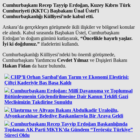
Cumhurbaşkanı Recep Tayyip Erdoğan, Kuzey Kıbrıs Türk
Cumhuriyeti (KKTC) Başbakanı Ünal Üstel’i
Cumhurbaşkanlığı Külliyesi’nde kabul etti.
Ankara’da gerçekleşen görüşmede ikili ilişkiler ve bölgesel konular
ele alındı. Kabul sırasında Başbakan Üstel, Cumhurbaşkanı
Erdoğan’ın doğum gününü kutlayarak,
“Öncelikle hayırlı yaşlar.
İyi ki doğdunuz.”
ifadelerini kullandı.
Cumhurbaşkanlığı Külliyesi’ndeki bu önemli görüşmede,
Cumhurbaşkanı Yardımcısı
Cevdet Yılmaz
ve Dışişleri Bakanı
Hakan Fidan
da hazır bulundu.
CHP’li Orhan Sarıbal’dan Tarım ve Ekonomi Eleştirisi:
Çiftçi Kaderiyle Baş Başa Kaldı
Cumhurbaşkanı Erdoğan: Millî Dayanışma ve Toplumsal
Bütünleşmenin Güçlendirilmesine Dair Kanun Teklifi Gazi
Meclisimizin Takdirine Sunuldu
Ulaştırma ve Altyapı Bakanı Abdulkadir Uraloğlu,
Afyonkarahisar Belediye Başkanlarıyla Bir Araya Geldi
Cumhurbaşkanı Recep Tayyip Erdoğan Başkanlığında
Toplanan AK Parti MKYK’da Gündem “Terörsüz Türkiye”
Süreci Oldu