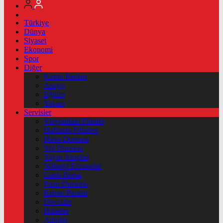
Türkiye
Dünya
Siyaset
Ekonomi
Spor
Diğer
Kamu İlanları
Asayiş
Eğitim
Yaşam
Servisler
Vizyondaki Filmler
Haftanin Filmleri
Hava Durumu
Yol Durumu
Yayın Akışları
Nöbetçi Eczaneler
Canlı Borsa
Puan Durumu
Kripto Paralar
Dövizler
Hisseler
Altınlar