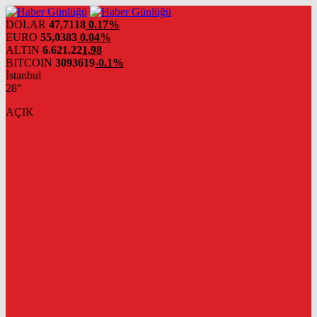
DOLAR
47,7118
0.17%
EURO
55,0383
0.04%
ALTIN
6.621,22
1,98
BITCOIN
3093619
-0.1%
İstanbul
28°
AÇIK