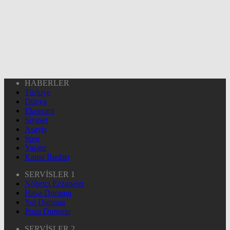
HABERLER
Türkiye
Dünya
Ekonomi
Siyaset
Asayiş
Spor
Yaşam
Kamu İlanları
SERVİSLER 1
Nöbetçi Eczaneler
Hava Durumu
Yol Durumu
Puan Durumu
SERVİSLER 2