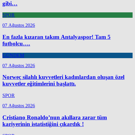
gibi…
SPOR
07 Ağustos 2026
En fazla kızaran takım Antalyaspor! Tam 5
futbolcu….
GÜNDEM
07 Ağustos 2026
Norweç silahlı kuvvetleri kadınlardan oluşan özel
kuvvetler eğitimlerini başlattı.
SPOR
07 Ağustos 2026
Cristiano Ronaldo’nun akıllara zarar tüm
kariyerinin istatistiğini çıkardık !