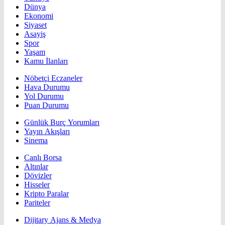
Dünya
Ekonomi
Siyaset
Asayiş
Spor
Yaşam
Kamu İlanları
Nöbetçi Eczaneler
Hava Durumu
Yol Durumu
Puan Durumu
Günlük Burç Yorumları
Yayın Akışları
Sinema
Canlı Borsa
Altınlar
Dövizler
Hisseler
Kripto Paralar
Pariteler
Dijitary Ajans & Medya