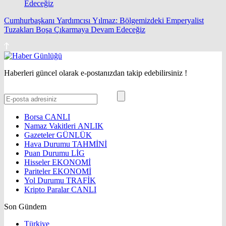
Cumhurbaşkanı Yardımcısı Yılmaz: Bölgemizdeki Emperyalist
Tuzakları Boşa Çıkarmaya Devam Edeceğiz
Haberleri güncel olarak e-postanızdan takip edebilirsiniz !
Borsa
CANLI
Namaz Vakitleri
ANLIK
Gazeteler
GÜNLÜK
Hava Durumu
TAHMİNİ
Puan Durumu
LİG
Hisseler
EKONOMİ
Pariteler
EKONOMİ
Yol Durumu
TRAFİK
Kripto Paralar
CANLI
Son Gündem
Türkiye