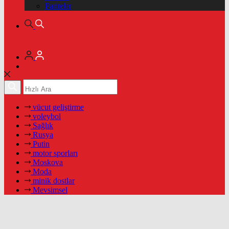
Pariteler
vücut geliştirme
voleybol
Sağlık
Rusya
Putin
motor sporları
Moskova
Moda
minik dostlar
Mevsimsel