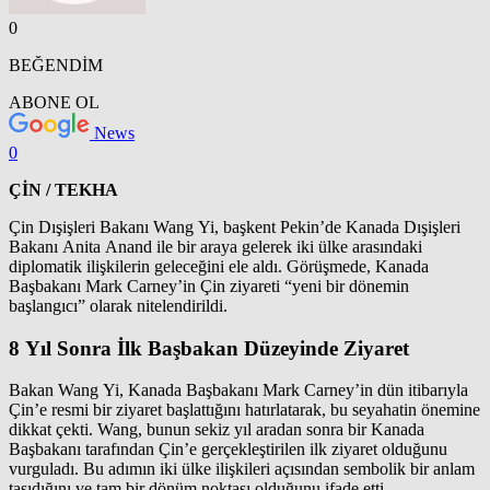
0
BEĞENDİM
ABONE OL
News
0
ÇİN / TEKHA
Çin Dışişleri Bakanı Wang Yi, başkent Pekin’de Kanada Dışişleri
Bakanı Anita Anand ile bir araya gelerek iki ülke arasındaki
diplomatik ilişkilerin geleceğini ele aldı. Görüşmede, Kanada
Başbakanı Mark Carney’in Çin ziyareti “yeni bir dönemin
başlangıcı” olarak nitelendirildi.
8 Yıl Sonra İlk Başbakan Düzeyinde Ziyaret
Bakan Wang Yi, Kanada Başbakanı Mark Carney’in dün itibarıyla
Çin’e resmi bir ziyaret başlattığını hatırlatarak, bu seyahatin önemine
dikkat çekti. Wang, bunun sekiz yıl aradan sonra bir Kanada
Başbakanı tarafından Çin’e gerçekleştirilen ilk ziyaret olduğunu
vurguladı. Bu adımın iki ülke ilişkileri açısından sembolik bir anlam
taşıdığını ve tam bir dönüm noktası olduğunu ifade etti.