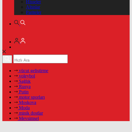
Hisseler
Altınlar
Pariteler
vücut geliştirme
voleybol
Sağlık
Rusya
Putin
motor sporları
Moskova
Moda
minik dostlar
Mevsimsel