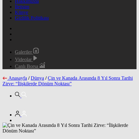
Hakkımızda
İletişim
Künye
Gizlilik Politikası
Galeriler
Videolar
Canlı Borsa
Anasayfa
/
Dünya
/
Çin ve Kanada Arasında 8 Yıl Sonra Tarihi
Zirve: “İlişkilerde Dönüm Noktası”