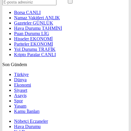
Borsa
CANLI
Namaz Vakitleri
ANLIK
Gazeteler
GÜNLÜK
Hava Durumu
TAHMİNİ
Puan Durumu
LİG
Hisseler
EKONOMİ
Pariteler
EKONOMİ
Yol Durumu
TRAFİK
Kripto Paralar
CANLI
Son Gündem
Türkiye
Dünya
Ekonomi
Siyaset
Asayiş
Spor
Yaşam
Kamu İlanları
Nöbetçi Eczaneler
Hava Durumu