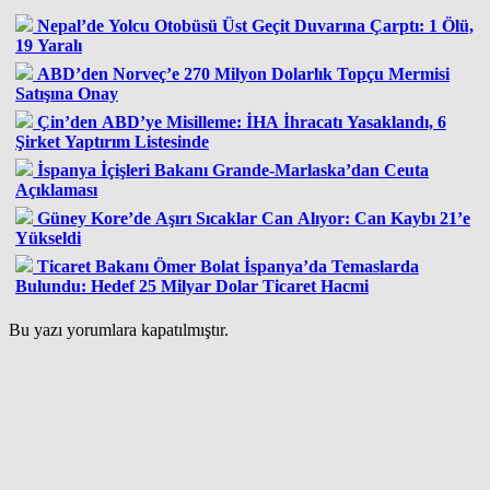
Nepal’de Yolcu Otobüsü Üst Geçit Duvarına Çarptı: 1 Ölü,
19 Yaralı
ABD’den Norveç’e 270 Milyon Dolarlık Topçu Mermisi
Satışına Onay
Çin’den ABD’ye Misilleme: İHA İhracatı Yasaklandı, 6
Şirket Yaptırım Listesinde
İspanya İçişleri Bakanı Grande-Marlaska’dan Ceuta
Açıklaması
Güney Kore’de Aşırı Sıcaklar Can Alıyor: Can Kaybı 21’e
Yükseldi
Ticaret Bakanı Ömer Bolat İspanya’da Temaslarda
Bulundu: Hedef 25 Milyar Dolar Ticaret Hacmi
Bu yazı yorumlara kapatılmıştır.