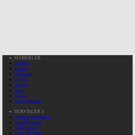
HABERLER
Türkiye
Dünya
Ekonomi
Siyaset
Asayiş
Spor
Yaşam
Kamu İlanları
SERVİSLER 1
Nöbetçi Eczaneler
Hava Durumu
Yol Durumu
Puan Durumu