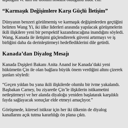
“Karmaşık Değişimlere Karşı Güçlü İletişim”
Dünyanın benzeri görülmemiş ve karmaşık değişimlerden geçtiğini
belirten Wang Yi, iki ülke liderleri arasında yapılacak görüşmelerin
ikili ilişkilere yeni bir perspektif kazandıracağına inandığını söyledi.
Wang, Kanada ile iletişimi güçlendirerek güveni artırmayı ve iş
birliğini daha da derinleştirmeyi hedeflediklerini dile getirdi.
Kanada’dan Diyalog Mesajı
Kanada Dışişleri Bakanı Anita Anand ise Kanada’daki yeni
hükümetin Çin ile olan bağlara büyük önem verdiğini altını çizerek
şunları söyledi:
“Geçen yıldan bu yana ikili ilişkilerde olumlu bir ivme yakalandı.
Başbakan Carney, bu ziyaretle Çin’le ilişkilerin istikametini
netleştirmeyi ve her alanda diyaloğu yeniden başlatarak karşılıklı
fayda sağlayacak sonuçlar elde etmeyi amaçlıyor.”
Görüşmede, küresel istikrar için her iki ülkenin de diyalog
kanallarını açık tutma kararlılığı ön plana çıktı.