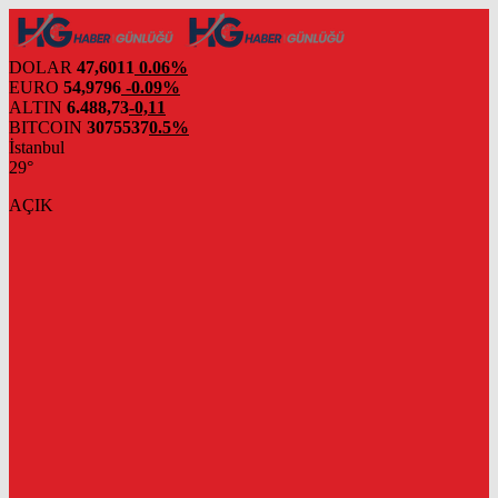
DOLAR
47,6011
0.06%
EURO
54,9796
-0.09%
ALTIN
6.488,73
-0,11
BITCOIN
3075537
0.5%
İstanbul
29°
AÇIK