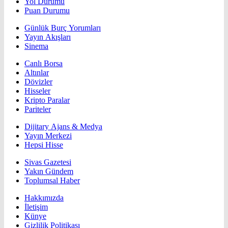
Yol Durumu
Puan Durumu
Günlük Burç Yorumları
Yayın Akışları
Sinema
Canlı Borsa
Altınlar
Dövizler
Hisseler
Kripto Paralar
Pariteler
Dijitary Ajans & Medya
Yayın Merkezi
Hepsi Hisse
Sivas Gazetesi
Yakın Gündem
Toplumsal Haber
Hakkımızda
İletişim
Künye
Gizlilik Politikası