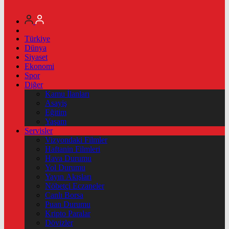
Türkiye
Dünya
Siyaset
Ekonomi
Spor
Diğer
Kamu İlanları
Asayiş
Eğitim
Yaşam
Servisler
Vizyondaki Filmler
Haftanin Filmleri
Hava Durumu
Yol Durumu
Yayın Akışları
Nöbetçi Eczaneler
Canlı Borsa
Puan Durumu
Kripto Paralar
Dövizler