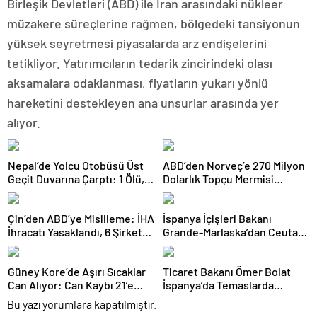
Birleşik Devletleri (ABD) ile İran arasındaki nükleer
müzakere süreçlerine rağmen, bölgedeki tansiyonun
yüksek seyretmesi piyasalarda arz endişelerini
tetikliyor. Yatırımcıların tedarik zincirindeki olası
aksamalara odaklanması, fiyatların yukarı yönlü
hareketini destekleyen ana unsurlar arasında yer
alıyor.
Nepal’de Yolcu Otobüsü Üst
ABD’den Norveç’e 270 Milyon
Geçit Duvarına Çarptı: 1 Ölü,
Dolarlık Topçu Mermisi
19 Yaralı
Satışına Onay
Çin’den ABD’ye Misilleme: İHA
İspanya İçişleri Bakanı
İhracatı Yasaklandı, 6 Şirket
Grande-Marlaska’dan Ceuta
Yaptırım Listesinde
Açıklaması
Güney Kore’de Aşırı Sıcaklar
Ticaret Bakanı Ömer Bolat
Can Alıyor: Can Kaybı 21’e
İspanya’da Temaslarda
Yükseldi
Bulundu: Hedef 25 Milyar
Bu yazı yorumlara kapatılmıştır.
Dolar Ticaret Hacmi