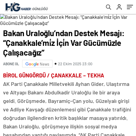
Çalışacağız”
Bakan Uraloğlu’ndan Destek Mesajı:
“Çanakkale’mi̇z İçi̇n Var Gücümüzle
Çalışacağız”
22 Ekim 2025 23:00
ABONE OL
News
BİROL GÜNGÖRDÜ / ÇANAKKALE – TEKHA
AK Parti Çanakkale Milletvekili Ayhan Gider, Ulaştırma
ve Altyapı Bakanı Abdulkadir Uraloğlu ile bir araya
geldi. Görüşmede, Bayramiç–Çan yolu, Güzelyalı girişi
ve Adliye Kavşağı düzenlemesi gibi Çanakkale trafiğini
doğrudan ilgilendiren kritik başlıklar masaya yatırıldı.
Bakan Uraloğlu, görüşmeye ilişkin sosyal medya
hesabından yaptığı paylaşımda, “AK Parti Çanakkale