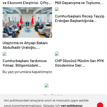
ve Ekonomi Eleştirisi: Çiftçi
Millî Dayanışma ve Toplumsal
Kaderiyle Baş Başa Kaldı
Bütünleşmenin
Güçlendirilmesine Dair Kanun
Cumhurbaşkanı Recep Tayyip
Teklifi Gazi Meclisimizin
Erdoğan Başkanlığında
Takdirine Sunuldu
Toplanan AK Parti MKYK’da
Gündem “Terörsüz Türkiye”
Süreci Oldu
Ulaştırma ve Altyapı Bakanı
Abdulkadir Uraloğlu,
Afyonkarahisar Belediye
Başkanlarıyla Bir Araya Geldi
Cumhurbaşkanı Yardımcısı
CHP Sözcüsü Müslim Sarı MYK
Yılmaz: Bölgemizdeki
Gündemine Dair
Emperyalist Tuzakları Boşa
Açıklamalarda Bulundu: 8 İl
Bu yazı yorumlara kapatılmıştır.
Çıkarmaya Devam Edeceğiz
Başkanlığına Atama Yapıldı
Son Gündem
Veri politikasındaki amaçlarla sınırlı ve mevzuata uygun şekilde
çerez konumlandırmaktayız. Detaylar için
veri politikamızı
0
0