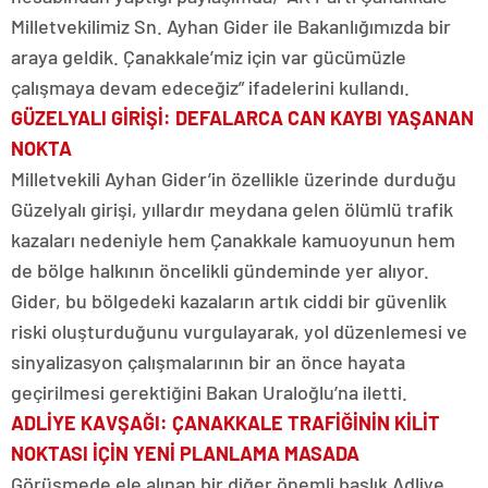
Milletvekilimiz Sn. Ayhan Gider ile Bakanlığımızda bir
araya geldik. Çanakkale’miz için var gücümüzle
çalışmaya devam edeceğiz” ifadelerini kullandı.
GÜZELYALI GİRİŞİ: DEFALARCA CAN KAYBI YAŞANAN
NOKTA
Milletvekili Ayhan Gider’in özellikle üzerinde durduğu
Güzelyalı girişi, yıllardır meydana gelen ölümlü trafik
kazaları nedeniyle hem Çanakkale kamuoyunun hem
de bölge halkının öncelikli gündeminde yer alıyor.
Gider, bu bölgedeki kazaların artık ciddi bir güvenlik
riski oluşturduğunu vurgulayarak, yol düzenlemesi ve
sinyalizasyon çalışmalarının bir an önce hayata
geçirilmesi gerektiğini Bakan Uraloğlu’na iletti.
ADLİYE KAVŞAĞI: ÇANAKKALE TRAFİĞİNİN KİLİT
NOKTASI İÇİN YENİ PLANLAMA MASADA
Görüşmede ele alınan bir diğer önemli başlık Adliye