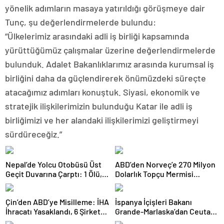
yönelik adımların masaya yatırıldığı görüşmeye dair
Tunç, şu değerlendirmelerde bulundu:
“Ülkelerimiz arasındaki adli iş birliği kapsamında
yürüttüğümüz çalışmalar üzerine değerlendirmelerde
bulunduk. Adalet Bakanlıklarımız arasında kurumsal iş
birliğini daha da güçlendirerek önümüzdeki süreçte
atacağımız adımları konuştuk. Siyasi, ekonomik ve
stratejik ilişkilerimizin bulunduğu Katar ile adli iş
birliğimizi ve her alandaki ilişkilerimizi geliştirmeyi
sürdüreceğiz.”
Nepal’de Yolcu Otobüsü Üst
ABD’den Norveç’e 270 Milyon
Geçit Duvarına Çarptı: 1 Ölü,
Dolarlık Topçu Mermisi
19 Yaralı
Satışına Onay
Çin’den ABD’ye Misilleme: İHA
İspanya İçişleri Bakanı
İhracatı Yasaklandı, 6 Şirket
Grande-Marlaska’dan Ceuta
Yaptırım Listesinde
Açıklaması