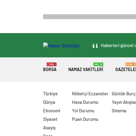
Haberleri güncel o
CANLI
ANLIK
GÜNLÜ
BORSA
NAMAZ VAKITLERI
GAZETELE
Türkiye
Nöbetçi Eczaneler
Günlük Burç
Dünya
Hava Durumu
Yayın Akışlar
Ekonomi
Yol Durumu
Sinema
Siyaset
Puan Durumu
Asayiş