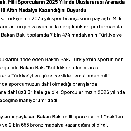
k, Milli Sporcuların 2025 Yılında Uluslararası Arenada
518 Altın Madalya Kazandığını Duyurdu
 Türkiye’nin 2025 yılı spor bilançosunu paylaştı. Milli
slararası organizasyonlarda sergiledikleri performansla
ten Bakan Bak, toplamda 7 bin 474 madalyanın Türkiye’ye
yduklarını ifade eden Bakan Bak, Türkiye’nin sporun her
rguladı. Bakan Bak, “Katıldıkları uluslararası
arla Türkiye’yi en güzel şekilde temsil eden milli
önce sporcumuzun dahi olmadığı branşlarda
ere dahi üzülür hale geldik. Sporcularımızın 2026 yılında
eceğine inanıyorum” dedi.
larını paylaşan Bakan Bak, milli sporcuların 1 Ocak’tan
ş ve 2 bin 655 bronz madalya kazandığını bildirdi.