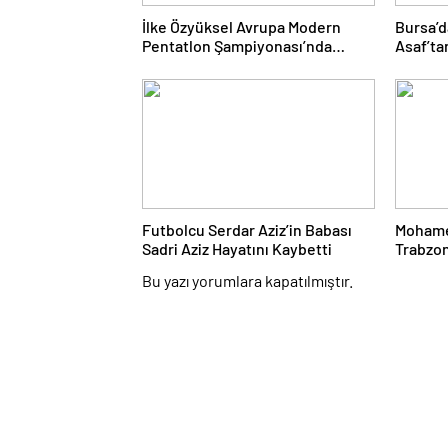
İlke Özyüksel Avrupa Modern
Bursa’d
Pentatlon Şampiyonası’nda
Asaf’ta
Finale Yükseldi
Madaly
Futbolcu Serdar Aziz’in Babası
Mohame
Sadri Aziz Hayatını Kaybetti
Trabzon
Kralı T
Bu yazı yorumlara kapatılmıştır.