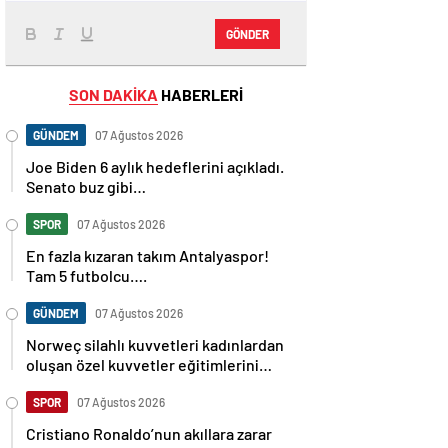
GÖNDER
SON DAKİKA
HABERLERİ
GÜNDEM
07 Ağustos 2026
Joe Biden 6 aylık hedeflerini açıkladı.
Senato buz gibi…
SPOR
07 Ağustos 2026
En fazla kızaran takım Antalyaspor!
Tam 5 futbolcu….
GÜNDEM
07 Ağustos 2026
Norweç silahlı kuvvetleri kadınlardan
oluşan özel kuvvetler eğitimlerini
başlattı.
SPOR
07 Ağustos 2026
Cristiano Ronaldo’nun akıllara zarar