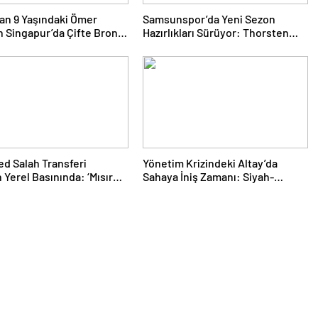
an 9 Yaşındaki Ömer
Samsunspor’da Yeni Sezon
n Singapur’da Çifte Bronz
Hazırlıkları Sürüyor: Thorsten
a
Fink Yönetiminde İdman
d Salah Transferi
Yönetim Krizindeki Altay’da
 Yerel Basınında: ‘Mısır
Sahaya İniş Zamanı: Siyah-
rabzon’da’
Beyazlılar Topbaşı Yapıyor