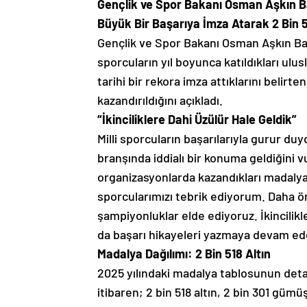
Gençlik ve Spor Bakanı Osman Aşkın Ba
Büyük Bir Başarıya İmza Atarak 2 Bin 
Gençlik ve Spor Bakanı Osman Aşkın Bak,
sporcuların yıl boyunca katıldıkları ulu
tarihi bir rekora imza attıklarını belir
kazandırıldığını açıkladı.
“İkinciliklere Dahi Üzülür Hale Geldik”
Milli sporcuların başarılarıyla gurur du
branşında iddialı bir konuma geldiğini vu
organizasyonlarda kazandıkları madalyal
sporcularımızı tebrik ediyorum. Daha 
şampiyonluklar elde ediyoruz. İkincilikl
da başarı hikayeleri yazmaya devam ed
Madalya Dağılımı: 2 Bin 518 Altın
2025 yılındaki madalya tablosunun detay
itibaren; 2 bin 518 altın, 2 bin 301 gümü