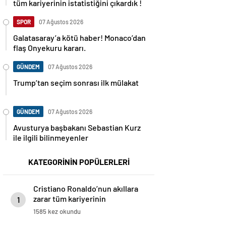
tüm kariyerinin istatistiğini çıkardık !
SPOR
07 Ağustos 2026
Galatasaray’a kötü haber! Monaco’dan
flaş Onyekuru kararı.
GÜNDEM
07 Ağustos 2026
Trump’tan seçim sonrası ilk mülakat
GÜNDEM
07 Ağustos 2026
Avusturya başbakanı Sebastian Kurz
ile ilgili bilinmeyenler
KATEGORİNİN POPÜLERLERİ
Cristiano Ronaldo’nun akıllara
zarar tüm kariyerinin
1
istatistiğini çıkardık !
1585 kez okundu