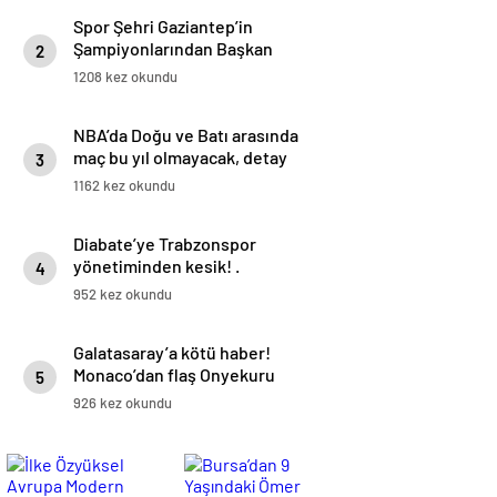
Spor Şehri Gaziantep’in
Şampiyonlarından Başkan
2
Fatma Şahin’e Ziyaret!
1208 kez okundu
NBA’da Doğu ve Batı arasında
maç bu yıl olmayacak, detay
3
haberimizde.
1162 kez okundu
Diabate’ye Trabzonspor
yönetiminden kesik! .
4
952 kez okundu
Galatasaray’a kötü haber!
Monaco’dan flaş Onyekuru
5
kararı.
926 kez okundu