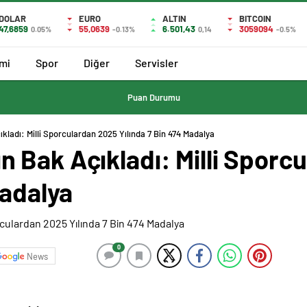
DOLAR
EURO
ALTIN
BITCOIN
47,6859
55,0639
6.501,43
3059094
0.05%
-0.13%
0,14
-0.5%
mi
Spor
Diğer
Servisler
Puan Durumu
ladı: Milli Sporculardan 2025 Yılında 7 Bin 474 Madalya
 Bak Açıkladı: Milli Sporc
Madalya
0
News