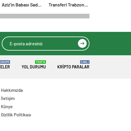
Aziz’in Babası Sadri
Transferi Trabzon
Aziz Hayatını
Yerel Basınında:
Kaybetti
‘Mısır Kralı
Trabzon’da’
KONOMİ
TRAFİK
CANLI
TELER
YOL DURUMU
KRIPTO PARALAR
Hakkımızda
İletişim
Künye
Gizlilik Politikası