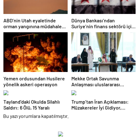
ABD’nin Utah eyaletinde
Dünya Bankası’ndan
orman yangınına müdahale
Suriye’nin finans sektörü için
eden helikopter düştü
100 milyon dolarlık hibe
Yemen ordusundan Husilere
Mekke Ortak Savunma
yönelik askeri operasyon
Anlaşması uluslararası
basında geniş yankı uyandırdı
Tayland’daki Okulda Silahlı
Trump’tan İran Açıklaması:
Saldırı: 6 Ölü, 15 Yaralı
Müzakereler İyi Gidiyor,
Anlaşma Sağlanabilir
Bu yazı yorumlara kapatılmıştır.