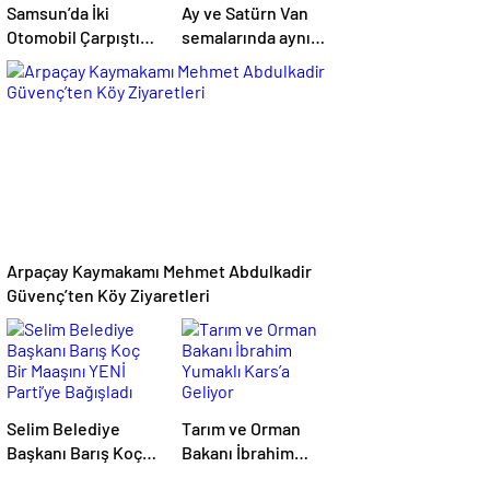
Samsun’da İki
Ay ve Satürn Van
Otomobil Çarpıştı:
semalarında aynı
Kızılay Kampı
karede buluştu
Alanına Savrulan
Araçtaki 1 Kişi
Yaralandı
Arpaçay Kaymakamı Mehmet Abdulkadir
Güvenç’ten Köy Ziyaretleri
Selim Belediye
Tarım ve Orman
Başkanı Barış Koç
Bakanı İbrahim
Bir Maaşını YENİ
Yumaklı Kars’a