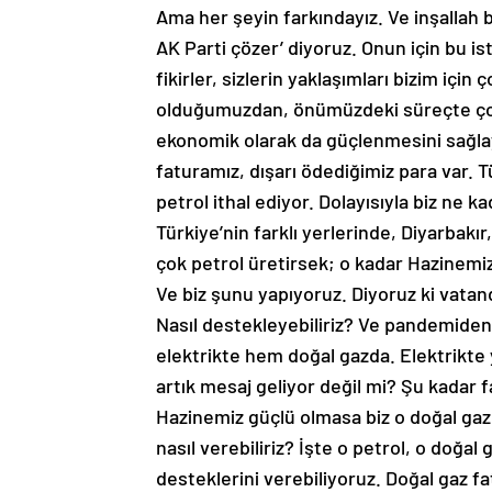
Ama her şeyin farkındayız. Ve inşallah 
AK Parti çözer’ diyoruz. Onun için bu is
fikirler, sizlerin yaklaşımları bizim için
olduğumuzdan, önümüzdeki süreçte çok 
ekonomik olarak da güçlenmesini sağlay
faturamız, dışarı ödediğimiz para var. T
petrol ithal ediyor. Dolayısıyla biz ne k
Türkiye’nin farklı yerlerinde, Diyarbakı
çok petrol üretirsek; o kadar Hazinemiz
Ve biz şunu yapıyoruz. Diyoruz ki vatand
Nasıl destekleyebiliriz? Ve pandemiden
elektrikte hem doğal gazda. Elektrikte 
artık mesaj geliyor değil mi? Şu kadar f
Hazinemiz güçlü olmasa biz o doğal gaz
nasıl verebiliriz? İşte o petrol, o doğal
desteklerini verebiliyoruz. Doğal gaz fat