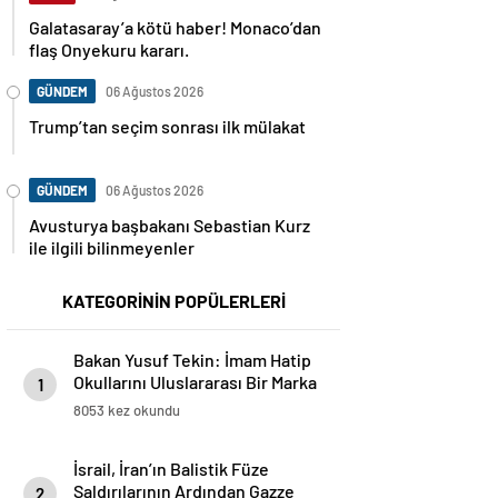
Galatasaray’a kötü haber! Monaco’dan
flaş Onyekuru kararı.
GÜNDEM
06 Ağustos 2026
Trump’tan seçim sonrası ilk mülakat
GÜNDEM
06 Ağustos 2026
Avusturya başbakanı Sebastian Kurz
ile ilgili bilinmeyenler
KATEGORİNİN POPÜLERLERİ
Bakan Yusuf Tekin: İmam Hatip
Okullarını Uluslararası Bir Marka
1
Haline Getireceğiz
8053 kez okundu
İsrail, İran’ın Balistik Füze
Saldırılarının Ardından Gazze
2