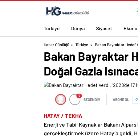
Türkiye
Dünya
Siyaset
Ekono
Haber Günlüğü
Türkiye
Bakan Bayraktar Hedef Ve
Bakan Bayraktar He
Doğal Gazla Isınac
0
BEĞENDİM
ABONE OL
HATAY / TEKHA
Enerji ve Tabii Kaynaklar Bakanı Alparsla
gerçekleştirmek üzere Hatay’a geldi. H