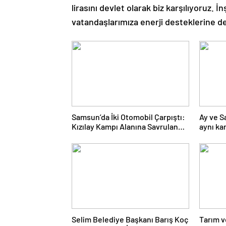
lirasını devlet olarak biz karşılıyoruz. İn
vatandaşlarımıza enerji desteklerine 
Samsun’da İki Otomobil Çarpıştı:
Ay ve S
Kızılay Kampı Alanına Savrulan
aynı ka
Araçtaki 1 Kişi Yaralandı
Selim Belediye Başkanı Barış Koç
Tarım v