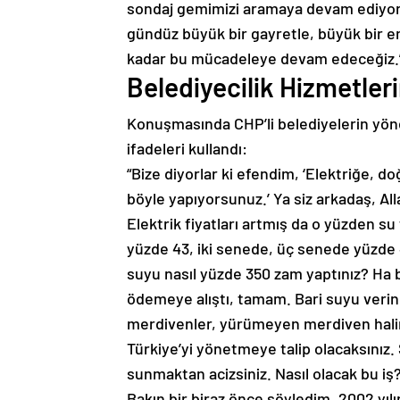
sondaj gemimizi aramaya devam ediyoruz
gündüz büyük bir gayretle, büyük bir em
kadar bu mücadeleye devam edeceğiz.
Belediyecilik Hizmetler
Konuşmasında CHP’li belediyelerin yönet
ifadeleri kullandı:
“Bize diyorlar ki efendim, ‘Elektriğe, 
böyle yapıyorsunuz.’ Ya siz arkadaş, A
Elektrik fiyatları artmış da o yüzden su 
yüzde 43, iki senede, üç senede yüzde
suyu nasıl yüzde 350 zam yaptınız? Ha 
ödemeye alıştı, tamam. Bari suyu verin
merdivenler, yürümeyen merdiven halin
Türkiye’yi yönetmeye talip olacaksınız.
sunmaktan acizsiniz. Nasıl olacak bu i
Bakın bir biraz önce söyledim. 2002 yılı