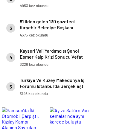
Sınır Kapılarını Kapattı
4953 kez okundu
81 ilden gelen 130 gazeteci
Kırşehir Belediye Başkanı
3
Ekicioğlu ile Buluştu
4375 kez okundu
Kayseri Vali Yardımcısı Şenol
Esmer Kalp Krizi Sonucu Vefat
4
Etti
3228 kez okundu
Türkiye Ve Kuzey Makedonya İş
Forumu İstanbul’da Gerçekleşti
5
3146 kez okundu