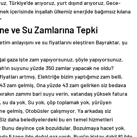
. Türkiye’de arıyoruz, yurt dışınd arıyoruz. Gece-
ek içerisinde inşallah ülkemiz enerjide bağımsız kılana
”
ine ve Su Zamlarına Tepki
im anlayışını ve su fiyatlarını eleştiren Bayraktar, şu
doğal gaza işte zam yapıyorsunuz, şöyle yapıyorsunuz,
llah’ın suyunu yüzde 350 zamlar yapacak ne oldu?
fiyatları artmış. Elektriğe bizim yaptığımız zam belli,
 43 zam gelmiş. Ona yüzde 43 zam gelirken siz bedava
bırakın zammı bari suyu verin, vatandaş yüksek fatura
, su da yok. Su yok, çöp toplamak yok, yürüyen
e gelmiş. Otobüsler çalışmıyor. Ya arkadaş siz
 Siz daha belediyelerdeki bu en temel hizmetleri
ş? Bunu deyince çok bozuldular. Bozulmaya hacet yok.
nda 5 tane ilde doğal gaz vardı. Bugün Hatay dahil 81 ilde