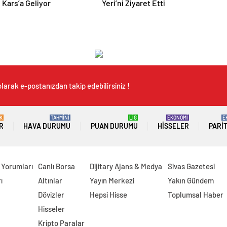
 Kars’a Geliyor
Yeri’ni Ziyaret Etti
larak e-postanızdan takip edebilirsiniz !
K
TAHMİNİ
LİG
EKONOMİ
E
R
HAVA DURUMU
PUAN DURUMU
HISSELER
PARI
 Yorumları
Canlı Borsa
Dijitary Ajans & Medya
Sivas Gazetesi
ı
Altınlar
Yayın Merkezi
Yakın Gündem
Dövizler
Hepsi Hisse
Toplumsal Haber
Hisseler
Kripto Paralar