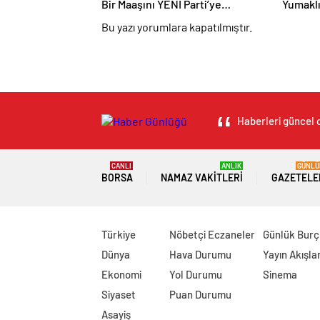
Bir Maaşını YENİ Parti’ye
Yumaklı
Bağışladı
Bu yazı yorumlara kapatılmıştır.
Haberleri güncel o
CANLI
ANLIK
GÜNLÜ
BORSA
NAMAZ VAKITLERI
GAZETELE
Türkiye
Nöbetçi Eczaneler
Günlük Burç
Dünya
Hava Durumu
Yayın Akışlar
Ekonomi
Yol Durumu
Sinema
Siyaset
Puan Durumu
Asayiş