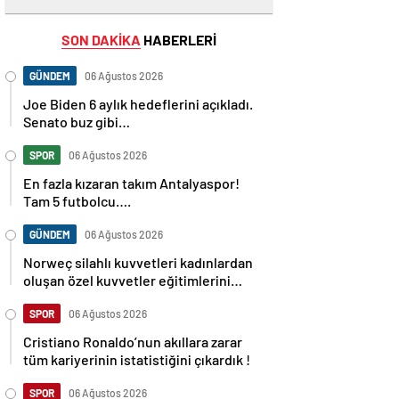
SON DAKİKA
HABERLERİ
GÜNDEM
06 Ağustos 2026
Joe Biden 6 aylık hedeflerini açıkladı.
Senato buz gibi…
SPOR
06 Ağustos 2026
En fazla kızaran takım Antalyaspor!
Tam 5 futbolcu….
GÜNDEM
06 Ağustos 2026
Norweç silahlı kuvvetleri kadınlardan
oluşan özel kuvvetler eğitimlerini
başlattı.
SPOR
06 Ağustos 2026
Cristiano Ronaldo’nun akıllara zarar
tüm kariyerinin istatistiğini çıkardık !
SPOR
06 Ağustos 2026