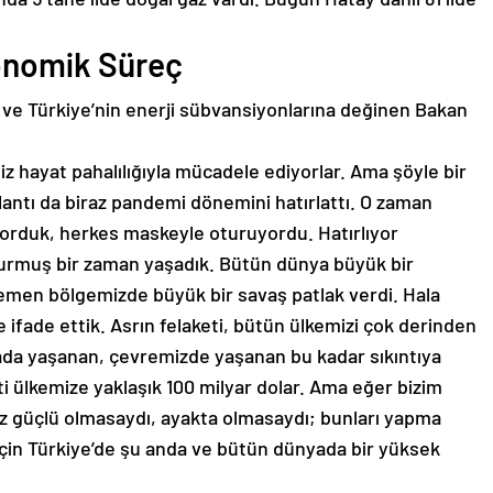
konomik Süreç
ve Türkiye’nin enerji sübvansiyonlarına değinen Bakan
miz hayat pahalılığıyla mücadele ediyorlar. Ama şöyle bir
plantı da biraz pandemi dönemini hatırlattı. O zaman
ıyorduk, herkes maskeyle oturuyordu. Hatırlıyor
urmuş bir zaman yaşadık. Bütün dünya büyük bir
emen bölgemizde büyük bir savaş patlak verdi. Hala
 ifade ettik. Asrın felaketi, bütün ülkemizi çok derinden
ada yaşanan, çevremizde yaşanan bu kadar sıkıntıya
ülkemize yaklaşık 100 milyar dolar. Ama eğer bizim
 güçlü olmasaydı, ayakta olmasaydı; bunları yapma
çin Türkiye’de şu anda ve bütün dünyada bir yüksek