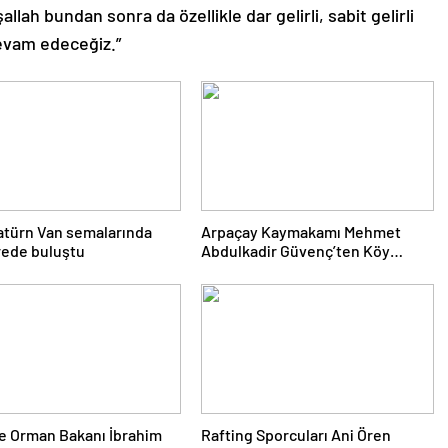
şallah bundan sonra da özellikle dar gelirli, sabit gelirli
devam edeceğiz.”
atürn Van semalarında
Arpaçay Kaymakamı Mehmet
rede buluştu
Abdulkadir Güvenç’ten Köy
Ziyaretleri
e Orman Bakanı İbrahim
Rafting Sporcuları Ani Ören