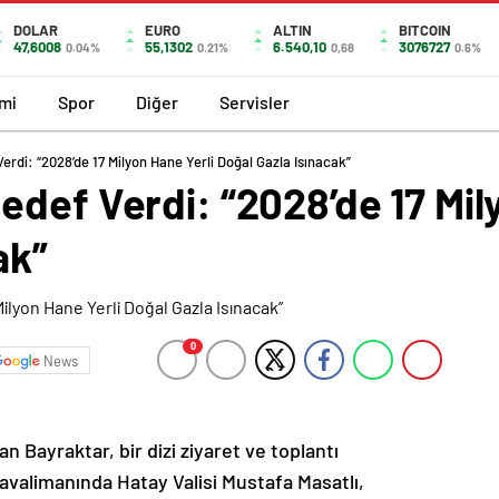
DOLAR
EURO
ALTIN
BITCOIN
47,6008
55,1302
6.540,10
3076727
0.04%
0.21%
0,68
0.6%
mi
Spor
Diğer
Servisler
rdi: “2028’de 17 Milyon Hane Yerli Doğal Gazla Isınacak”
def Verdi: “2028’de 17 Mil
ak”
0
News
n Bayraktar, bir dizi ziyaret ve toplantı
avalimanında Hatay Valisi Mustafa Masatlı,