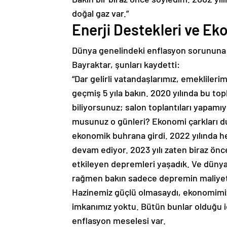
doğal gaz var.”
Enerji Destekleri ve E
Dünya genelindeki enflasyon sorununa 
Bayraktar, şunları kaydetti:
“Dar gelirli vatandaşlarımız, emeklileri
geçmiş 5 yıla bakın. 2020 yılında bu to
biliyorsunuz; salon toplantıları yapam
musunuz o günleri? Ekonomi çarkları d
ekonomik buhrana girdi. 2022 yılında h
devam ediyor. 2023 yılı zaten biraz önce
etkileyen depremleri yaşadık. Ve düny
rağmen bakın sadece depremin maliyeti 
Hazinemiz güçlü olmasaydı, ekonomimiz
imkanımız yoktu. Bütün bunlar olduğu i
enflasyon meselesi var.