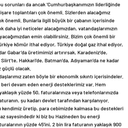
bu sorunları da ancak ‘Cumhurbaşkanımızın liderliğinde
tişare toplantıları çok önemli. Sizlerden alacağımız
 çok önemli. Bunlarla ilgili büyük bir çabanın içerisinde
daha iyi neticeler alacağımızdan, vatandaşlarımızın
acağımızdan emin olabilirsiniz. Bizim çok önemli bir
ürkiye kömür ithal ediyor, Türkiye doğal gaz ithal ediyor,
adar Gabar’da üretimimizi artırırsak, Karadeniz’de,
r, Siirt’te, Hakkari’de, Batman’da, Adıyaman’da ne kadar
 güçlü olacak.
aşlarımız zaten böyle bir ekonomik sıkıntı içerisindeler.
 beri devam eden enerji desteklerimiz var. Hem
yaklaşık yüzde 50, faturalarınıza veya telefonlarınızda
aturanın, şu kadarı devlet tarafından karşılanıyor.
ı kendimiz üretip, para cebimizde kalmasa bu destekleri
 gaz sayesindedir ki biz bu Hazineden bu enerji
uralarının yüzde 45’ini, 2 bin lira faturanın yaklaşık 900