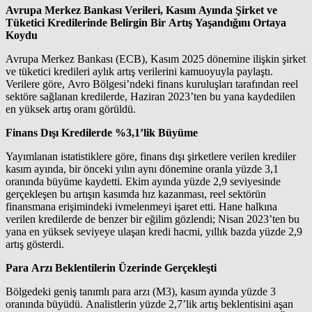
Avrupa Merkez Bankası Verileri, Kasım Ayında Şirket ve
Tüketici Kredilerinde Belirgin Bir Artış Yaşandığını Ortaya
Koydu
Avrupa Merkez Bankası (ECB), Kasım 2025 dönemine ilişkin şirket
ve tüketici kredileri aylık artış verilerini kamuoyuyla paylaştı.
Verilere göre, Avro Bölgesi’ndeki finans kuruluşları tarafından reel
sektöre sağlanan kredilerde, Haziran 2023’ten bu yana kaydedilen
en yüksek artış oranı görüldü.
Finans Dışı Kredilerde %3,1’lik Büyüme
Yayımlanan istatistiklere göre, finans dışı şirketlere verilen krediler
kasım ayında, bir önceki yılın aynı dönemine oranla yüzde 3,1
oranında büyüme kaydetti. Ekim ayında yüzde 2,9 seviyesinde
gerçekleşen bu artışın kasımda hız kazanması, reel sektörün
finansmana erişimindeki ivmelenmeyi işaret etti. Hane halkına
verilen kredilerde de benzer bir eğilim gözlendi; Nisan 2023’ten bu
yana en yüksek seviyeye ulaşan kredi hacmi, yıllık bazda yüzde 2,9
artış gösterdi.
Para Arzı Beklentilerin Üzerinde Gerçekleşti
Bölgedeki geniş tanımlı para arzı (M3), kasım ayında yüzde 3
oranında büyüdü. Analistlerin yüzde 2,7’lik artış beklentisini aşan