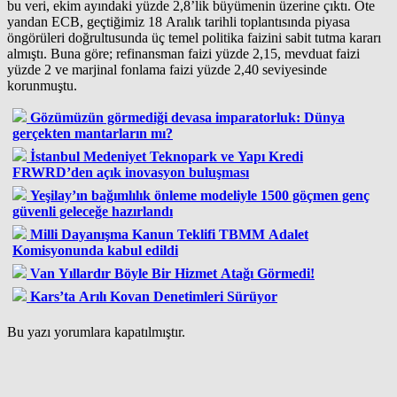
bu veri, ekim ayındaki yüzde 2,8’lik büyümenin üzerine çıktı. Öte
yandan ECB, geçtiğimiz 18 Aralık tarihli toplantısında piyasa
öngörüleri doğrultusunda üç temel politika faizini sabit tutma kararı
almıştı. Buna göre; refinansman faizi yüzde 2,15, mevduat faizi
yüzde 2 ve marjinal fonlama faizi yüzde 2,40 seviyesinde
korunmuştu.
Gözümüzün görmediği devasa imparatorluk: Dünya
gerçekten mantarların mı?
İstanbul Medeniyet Teknopark ve Yapı Kredi
FRWRD’den açık inovasyon buluşması
Yeşilay’ın bağımlılık önleme modeliyle 1500 göçmen genç
güvenli geleceğe hazırlandı
Milli Dayanışma Kanun Teklifi TBMM Adalet
Komisyonunda kabul edildi
Van Yıllardır Böyle Bir Hizmet Atağı Görmedi!
Kars’ta Arılı Kovan Denetimleri Sürüyor
Bu yazı yorumlara kapatılmıştır.