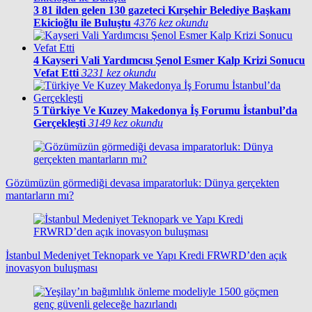
3
81 ilden gelen 130 gazeteci Kırşehir Belediye Başkanı
Ekicioğlu ile Buluştu
4376 kez okundu
4
Kayseri Vali Yardımcısı Şenol Esmer Kalp Krizi Sonucu
Vefat Etti
3231 kez okundu
5
Türkiye Ve Kuzey Makedonya İş Forumu İstanbul’da
Gerçekleşti
3149 kez okundu
Gözümüzün görmediği devasa imparatorluk: Dünya gerçekten
mantarların mı?
İstanbul Medeniyet Teknopark ve Yapı Kredi FRWRD’den açık
inovasyon buluşması