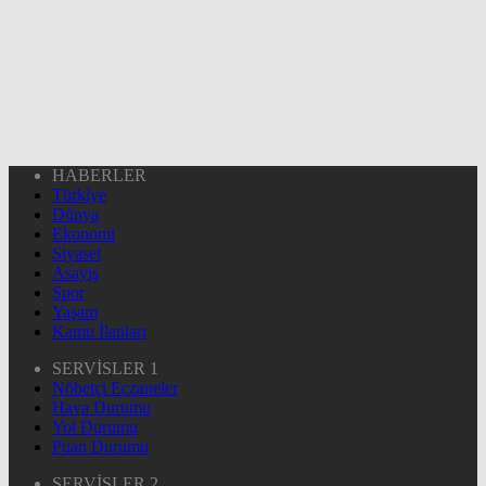
HABERLER
Türkiye
Dünya
Ekonomi
Siyaset
Asayiş
Spor
Yaşam
Kamu İlanları
SERVİSLER 1
Nöbetçi Eczaneler
Hava Durumu
Yol Durumu
Puan Durumu
SERVİSLER 2