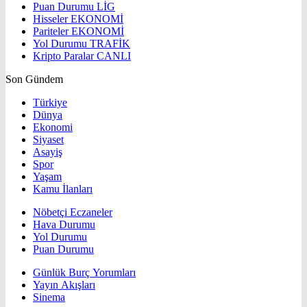
Puan Durumu
LİG
Hisseler
EKONOMİ
Pariteler
EKONOMİ
Yol Durumu
TRAFİK
Kripto Paralar
CANLI
Son Gündem
Türkiye
Dünya
Ekonomi
Siyaset
Asayiş
Spor
Yaşam
Kamu İlanları
Nöbetçi Eczaneler
Hava Durumu
Yol Durumu
Puan Durumu
Günlük Burç Yorumları
Yayın Akışları
Sinema