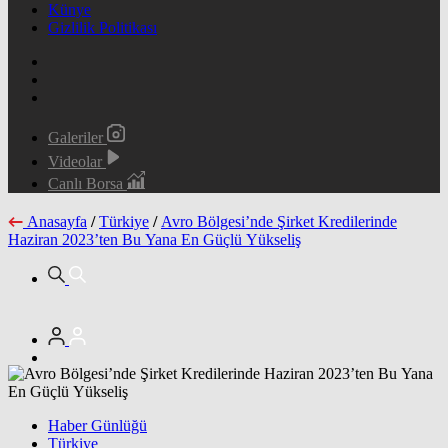
Künye
Gizlilik Politikası
Galeriler
Videolar
Canlı Borsa
Anasayfa
/
Türkiye
/
Avro Bölgesi’nde Şirket Kredilerinde
Haziran 2023’ten Bu Yana En Güçlü Yükseliş
Haber Günlüğü
Türkiye