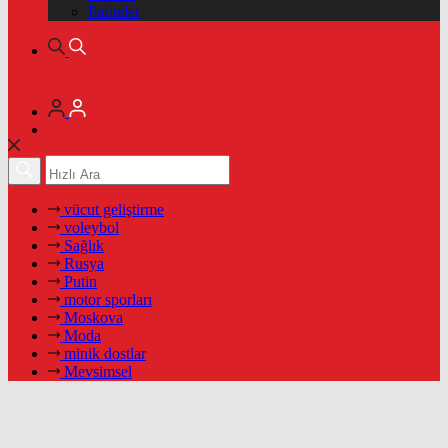
Pariteler
vücut geliştirme
voleybol
Sağlık
Rusya
Putin
motor sporları
Moskova
Moda
minik dostlar
Mevsimsel