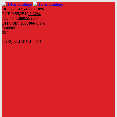
DOLAR
47,7436
0.18%
EURO
55,2510
0.32%
ALTIN
6.660,55
2,59
BITCOIN
3088966
-0.3%
İstanbul
25°
PARÇALI BULUTLU