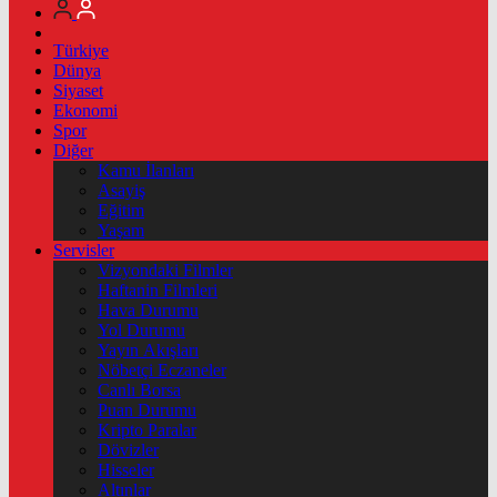
Türkiye
Dünya
Siyaset
Ekonomi
Spor
Diğer
Kamu İlanları
Asayiş
Eğitim
Yaşam
Servisler
Vizyondaki Filmler
Haftanin Filmleri
Hava Durumu
Yol Durumu
Yayın Akışları
Nöbetçi Eczaneler
Canlı Borsa
Puan Durumu
Kripto Paralar
Dövizler
Hisseler
Altınlar